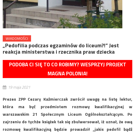
WIADOMOŚCI
„Pedofilia podczas egzaminów do liceum?!” Jest
reakcja ministerstwa i rzecznika praw dziecka
PODOBA CI SIĘ TO CO ROBIMY? WESPRZYJ PROJEKT
MAGNA POLONIA!
19 maja 2021
Prezes ZPP Cezary Kaźmierczak zwrócił uwagę na listę lektur,
która ma być przedmiotem rozmowy kwalifikacyjnej w
warszawskim 21 Społecznym Liceum Ogólnokształcącym. Po
zajrzeniu do tychże książek tak się zbulwersował, iż uznał, że ową
rozmowę kwalifikacyjną będzie prowadził „jakis pedofil bądź