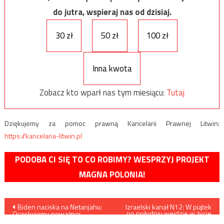
do jutra, wspieraj nas od dzisiaj.
30 zł
50 zł
100 zł
Inna kwota
Zobacz kto wparł nas tym miesiącu:
Tutaj
Dziękujemy za pomoc prawną Kancelarii Prawnej Litwin:
https://kancelaria-litwin.pl
PODOBA CI SIĘ TO CO ROBIMY? WESPRZYJ PROJEKT
MAGNA POLONIA!
Nawigacja
Biden naciska na Netanjahu:
Izraelski kanał N12: W piątek
po południu wejdzie w życie
Oczekujemy poważnej
zawieszenie broni między
deeskalacji