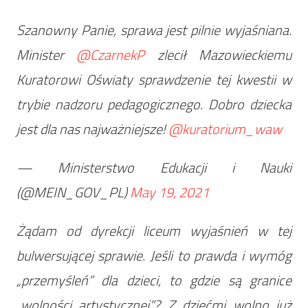
Szanowny Panie, sprawa jest pilnie wyjaśniana.
Minister
@CzarnekP
zlecił Mazowieckiemu
Kuratorowi Oświaty sprawdzenie tej kwestii w
trybie nadzoru pedagogicznego. Dobro dziecka
jest dla nas najważniejsze!
@kuratorium_waw
— Ministerstwo Edukacji i Nauki
(@MEIN_GOV_PL)
May 19, 2021
Żądam od dyrekcji liceum wyjaśnień w tej
bulwersującej sprawie. Jeśli to prawda i wymóg
„przemyśleń” dla dzieci, to gdzie są granice
„wolności artystycznej”? Z dziećmi wolno już