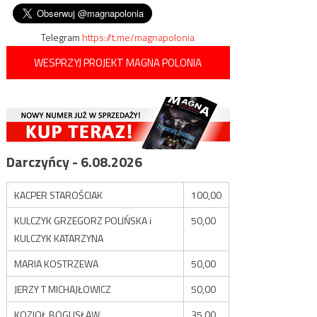
wpisu
Izraelem a Hamasem
Telegram
https://t.me/magnapolonia
WESPRZYJ PROJEKT MAGNA POLONIA
Darczyńcy - 6.08.2026
KACPER STAROŚCIAK
100,00
KULCZYK GRZEGORZ POLIŃSKA i
50,00
KULCZYK KATARZYNA
MARIA KOSTRZEWA
50,00
JERZY T MICHAJŁOWICZ
50,00
KOZIOŁ BOGUSŁAW
35,00