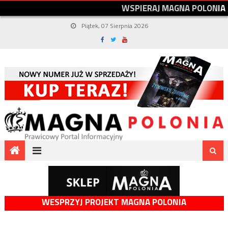
W
S
P
I
E
R
A
J
M
A
G
N
A
P
O
L
O
N
I
A
Piątek, 07 Sierpnia 2026
WESPRZYJ PROJEKT MAGNA POLONIA