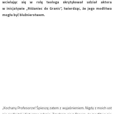
wcielając się w rolę teologa skrytykował udział aktora
w inicjatywie „Różaniec do Granic”, twierdząc, że jego modlitwa
mogła być bluźnierstwem.
„Kochany Profesorze! Śpieszę zatem z wyjaśnieniem. Nigdy z moich ust