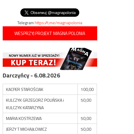
wpisu
przeliczono już prawe
wszystkie głosy
Telegram
https://t.me/magnapolonia
WESPRZYJ PROJEKT MAGNA POLONIA
Darczyńcy - 6.08.2026
KACPER STAROŚCIAK
100,00
KULCZYK GRZEGORZ POLIŃSKA i
50,00
KULCZYK KATARZYNA
MARIA KOSTRZEWA
50,00
JERZY T MICHAJŁOWICZ
50,00