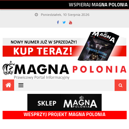
W
S
P
I
E
R
A
J
M
A
G
N
A
P
O
L
O
N
I
A
Poniedziałek, 10 Sierpnia 2026
WESPRZYJ PROJEKT MAGNA POLONIA