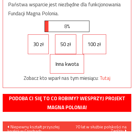
Państwa wsparcie jest niezbędne dla funkcjonowania
Fundacji Magna Polonia.
8%
30 zł
50 zł
100 zł
Inna kwota
Zobacz kto wparł nas tym miesiącu:
Tutaj
PODOBA CI SIĘ TO CO ROBIMY? WESPRZYJ PROJEKT
MAGNA POLONIA!
Nawigacja
Niepewny kształt przyszłej
70 lat w służbie polskości na
Zaolziu
koalicji w Czechach –