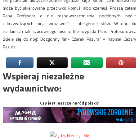
nie padło tak idiotyczne zdanie. Zgadzam się z Panem, że modlitwa nie
może być skierowana przeciwko komuś, albo czemuś. Proszę zatem
Pana Profesora o nie rozpowszechnianie podobnych bzdur
i krzywdzących moją wrażliwość i inteligencję słów. W dodatku
na łamach tak szacownego pisma. Nie wypada Panu Profesorowi…
Ścielę się do nóg! Dozgonny fan- Czarek Pazura” – napisał Cezary
Pazura.
Wspieraj niezależne
wydawnictwo:
Czy jest jeszcze naród polski?