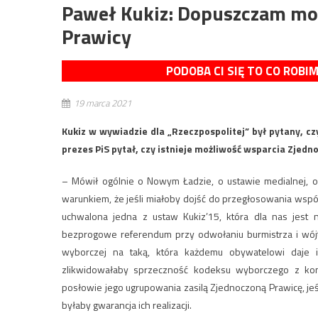
Paweł Kukiz: Dopuszczam moż
Prawicy
PODOBA CI SIĘ TO CO ROBI
19 marca 2021
Kukiz w wywiadzie dla „Rzeczpospolitej” był pytany, c
prezes PiS pytał, czy istnieje możliwość wsparcia Zjedn
– Mówił ogólnie o Nowym Ładzie, o ustawie medialnej, 
warunkiem, że jeśli miałoby dojść do przegłosowania wspól
uchwalona jedna z ustaw Kukiz’15, która dla nas jest 
bezprogowe referendum przy odwołaniu burmistrza i wójt
wyborczej na taką, która każdemu obywatelowi daje
zlikwidowałaby sprzeczność kodeksu wyborczego z kons
posłowie jego ugrupowania zasilą Zjednoczoną Prawicę, jeś
byłaby gwarancja ich realizacji.