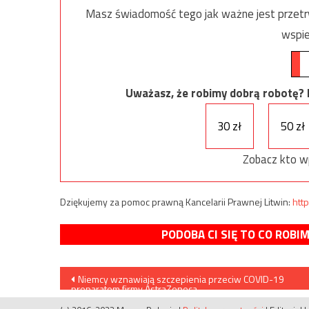
Masz świadomość tego jak ważne jest przetrw
wspie
Uważasz, że robimy dobrą robotę? Ni
30 zł
50 zł
Zobacz kto w
Dziękujemy za pomoc prawną Kancelarii Prawnej Litwin:
http
PODOBA CI SIĘ TO CO ROBI
Nawigacja
Niemcy wznawiają szczepienia przeciw COVID-19
preparatem firmy AstraZeneca
wpisu