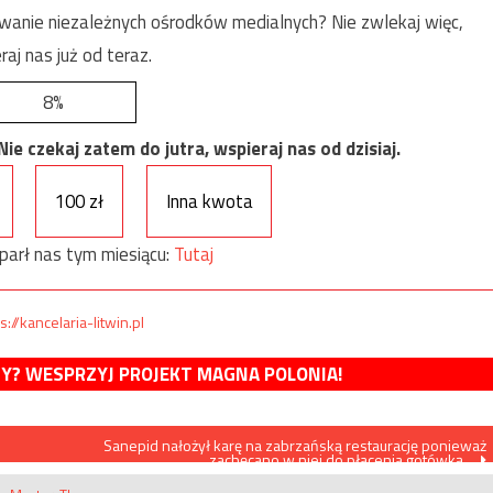
anie niezależnych ośrodków medialnych? Nie zwlekaj więc,
raj nas już od teraz.
8%
e czekaj zatem do jutra, wspieraj nas od dzisiaj.
100 zł
Inna kwota
parł nas tym miesiącu:
Tutaj
s://kancelaria-litwin.pl
MY? WESPRZYJ PROJEKT MAGNA POLONIA!
Sanepid nałożył karę na zabrzańską restaurację ponieważ
zachęcano w niej do płacenia gotówką…