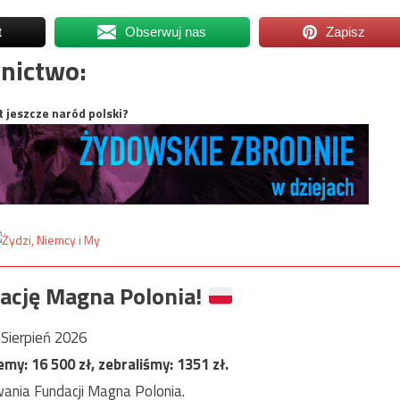
t
Obserwuj nas
Zapisz
nictwo:
t jeszcze naród polski?
ację Magna Polonia!
Sierpień 2026
jemy:
16 500
zł, zebraliśmy:
1351
zł.
ania Fundacji Magna Polonia.