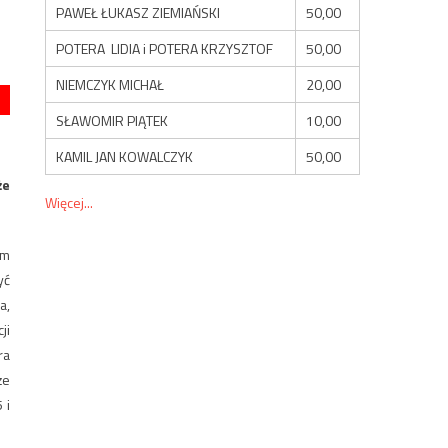
PAWEŁ ŁUKASZ ZIEMIAŃSKI
50,00
POTERA LIDIA i POTERA KRZYSZTOF
50,00
NIEMCZYK MICHAŁ
20,00
SŁAWOMIR PIĄTEK
10,00
KAMIL JAN KOWALCZYK
50,00
że
Więcej...
ym
yć
a,
ji
ra
że
 i