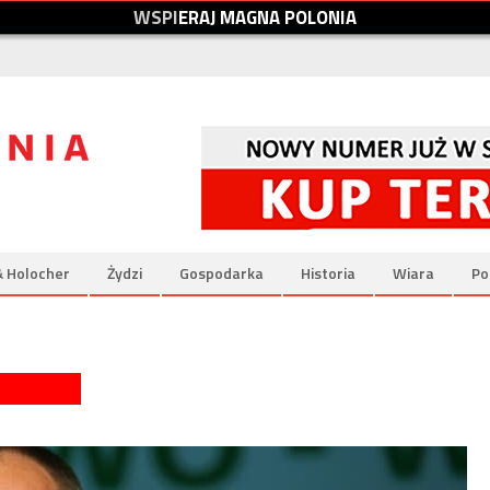
W
S
P
I
E
R
A
J
M
A
G
N
A
P
O
L
O
N
I
A
& Holocher
Żydzi
Gospodarka
Historia
Wiara
Po