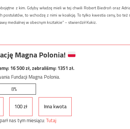
 obojętne z kim. Gdyby władzę mieli w tej chwili Robert Biedroń oraz Adri
 postulatów, to wchodzę z nimi w koalicję. To tylko kwestia ceny, bo też 
wy medialnej w obecnym kształcie” – stwierdził Kukiz.
ację Magna Polonia!
jemy:
16 500
zł, zebraliśmy:
1351
zł.
ania Fundacji Magna Polonia.
8%
100 zł
Inna kwota
parł nas tym miesiącu:
Tutaj