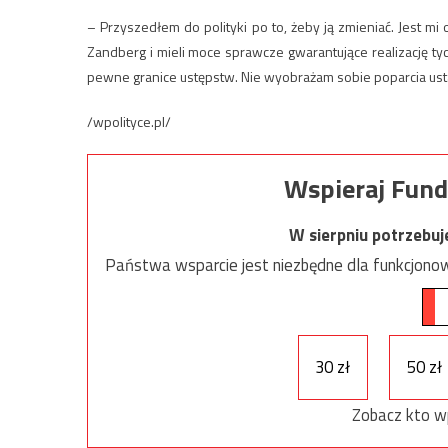
– Przyszedłem do polityki po to, żeby ją zmieniać. Jest mi
Zandberg i mieli moce sprawcze gwarantujące realizację tych
pewne granice ustępstw. Nie wyobrażam sobie poparcia usta
/wpolityce.pl/
Wspieraj Fund
W sierpniu potrzebu
Państwa wsparcie jest niezbędne dla funkcjonow
30 zł
50 zł
Zobacz kto w