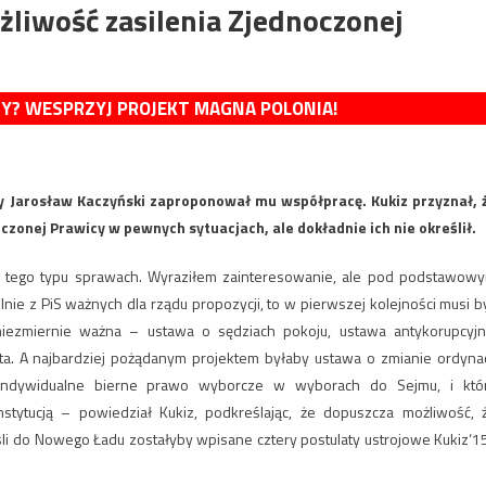
liwość zasilenia Zjednoczonej
MY? WESPRZYJ PROJEKT MAGNA POLONIA!
zy Jarosław Kaczyński zaproponował mu współpracę. Kukiz przyznał, 
oczonej Prawicy w pewnych sytuacjach, ale dokładnie ich nie określił.
o tego typu sprawach. Wyraziłem zainteresowanie, ale pod podstawow
nie z PiS ważnych dla rządu propozycji, to w pierwszej kolejności musi b
niezmiernie ważna – ustawa o sędziach pokoju, ustawa antykorupcyjn
a. A najbardziej pożądanym projektem byłaby ustawa o zmianie ordynac
 indywidualne bierne prawo wyborcze w wyborach do Sejmu, i któ
tytucją – powiedział Kukiz, podkreślając, że dopuszcza możliwość, 
li do Nowego Ładu zostałyby wpisane cztery postulaty ustrojowe Kukiz‘15