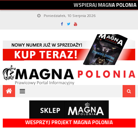
W
S
P
I
E
R
A
J
M
A
G
N
A
P
O
L
O
N
I
A
Poniedziałek, 10 Sierpnia 2026
WESPRZYJ PROJEKT MAGNA POLONIA