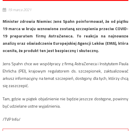
19 marca 2021
Minister zdrowia Niemiec Jens Spahn poinformował, że od piątku
19 marca w kraju wznowione zostaną szczepienia przeciw COVID-
19 preparatem firmy AstraZeneca. To reakcja na najnowsze
analizy oraz oświadczenie Europejskiej Agencji Leków (EMA), która
oceniła, że produkt ten jest bezpieczny i skuteczny.
Jens Spahn chce we współpracy z firmą AstraZeneca i Instytutem Paula
Ehrlicha (PEI), krajowym regulatorem ds. szczepionek, zaktualizować
arkusz informacyjny na temat szczepień, dostępny dla tych, którzy chcą
się zaszczepić.
Tam, gdzie w piątek objaśnienie nie będzie jeszcze dostępne, powinny
być udzielane ustne wyjaśnienia.
/TVP Info/