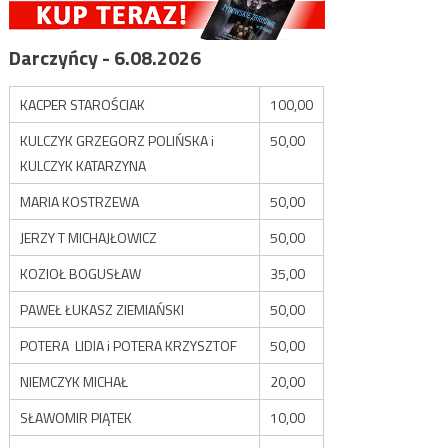
Darczyńcy - 6.08.2026
KACPER STAROŚCIAK
100,00
KULCZYK GRZEGORZ POLIŃSKA i
50,00
KULCZYK KATARZYNA
MARIA KOSTRZEWA
50,00
JERZY T MICHAJŁOWICZ
50,00
KOZIOŁ BOGUSŁAW
35,00
PAWEŁ ŁUKASZ ZIEMIAŃSKI
50,00
POTERA LIDIA i POTERA KRZYSZTOF
50,00
NIEMCZYK MICHAŁ
20,00
SŁAWOMIR PIĄTEK
10,00