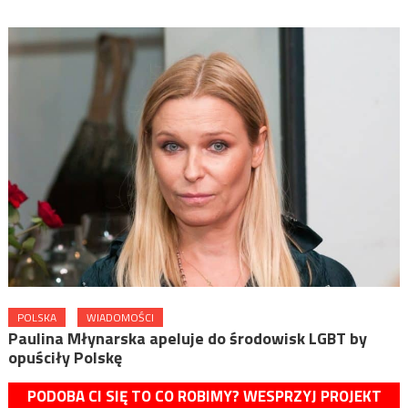
POLSKA
WIADOMOŚCI
Paulina Młynarska apeluje do środowisk LGBT by
opuściły Polskę
PODOBA CI SIĘ TO CO ROBIMY? WESPRZYJ PROJEKT