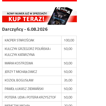
Darczyńcy - 6.08.2026
KACPER STAROŚCIAK
100,00
KULCZYK GRZEGORZ POLIŃSKA i
50,00
KULCZYK KATARZYNA
MARIA KOSTRZEWA
50,00
JERZY T MICHAJŁOWICZ
50,00
KOZIOŁ BOGUSŁAW
35,00
PAWEŁ ŁUKASZ ZIEMIAŃSKI
50,00
POTERA LIDIA i POTERA KRZYSZTOF
50,00
NIEMCZYK MICHAŁ
20,00