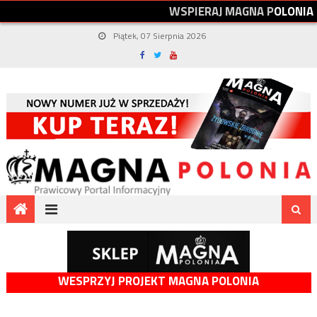
W
S
P
I
E
R
A
J
M
A
G
N
A
P
O
L
O
N
I
A
Piątek, 07 Sierpnia 2026
WESPRZYJ PROJEKT MAGNA POLONIA