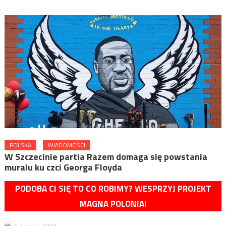
POLSKA
WIADOMOŚCI
W Szczecinie partia Razem domaga się powstania
muralu ku czci Georga Floyda
PODOBA CI SIĘ TO CO ROBIMY? WESPRZYJ PROJEKT
MAGNA POLONIA!