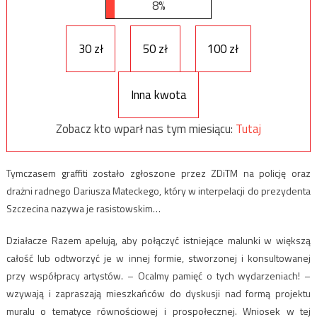
8%
30 zł
50 zł
100 zł
Inna kwota
Zobacz kto wparł nas tym miesiącu:
Tutaj
Tymczasem graffiti zostało zgłoszone przez ZDiTM na policję oraz
drażni radnego Dariusza Mateckego, który w interpelacji do prezydenta
Szczecina nazywa je rasistowskim…
Działacze Razem apelują, aby połączyć istniejące malunki w większą
całość lub odtworzyć je w innej formie, stworzonej i konsultowanej
przy współpracy artystów. – Ocalmy pamięć o tych wydarzeniach! –
wzywają i zapraszają mieszkańców do dyskusji nad formą projektu
muralu o tematyce równościowej i prospołecznej. Wniosek w tej