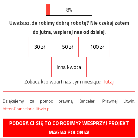
8%
Uważasz, że robimy dobrą robotę? Nie czekaj zatem
do jutra, wspieraj nas od dzisiaj.
30 zł
50 zł
100 zł
Inna kwota
Zobacz kto wparł nas tym miesiącu:
Tutaj
Dziękujemy za pomoc prawną Kancelarii Prawnej Litwin:
https://kancelaria-litwin.pl
PODOBA CI SIĘ TO CO ROBIMY? WESPRZYJ PROJEKT
MAGNA POLONIA!