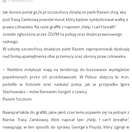
5 sierpnia 2020
Jak donosi portal gs24.pl szczecińscy działacze partii Razem chcą, aby
pod Trasą Zamkową powstał mural, który będzie symbolizował walkę o
prawa człowieka. Na razie graffiti z napisem „Help, I can’t breath”
zostało zgłoszone przez ZDiTM na policję oraz drażni prawicowego
radnego.
W sobotę szczecińscy działacze partii Razem zaproponowali dyskusję
nad formą upamiętnienia ofiar przemocy oraz obrony praw człowieka.
– Niektóre instytucje mają na tendencję do tuszowania występków
popełnionych przez ich przedstawicieli. W Polsce dotyczy to m.in.
pedofilii w Kościele oraz nadużyć policji, jak w przypadku Igora
Stachowiaka – mówi Beniamin Gorgoń z Lewicy
Razem Szczecin.
Nawiązał także do grafitti, jakie jakiś czas temu pojawiło się na jednym z
filarów Trasy Zamkowej. Ktoś napisał tam „Help, I can’t breathe”,
nawiązując w ten sposób do sprawy George’a Floyda, który zginął w