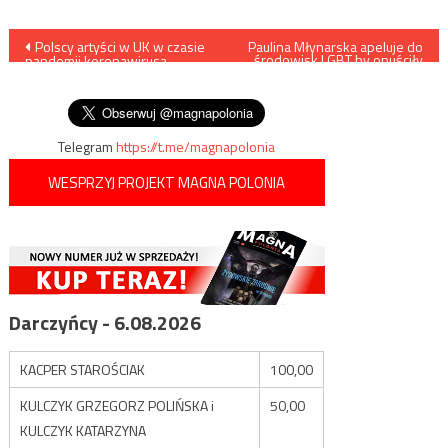
Nawigacja
Polscy artyści w UK w czasie
Paulina Młynarska apeluje do
środowisk LGBT by opuściły
pandemii koronawirusa.
Polskę
wpisu
Rozmowa z Błażejem
Szumanem-Sapieją (odc. 5.)
Telegram
https://t.me/magnapolonia
WESPRZYJ PROJEKT MAGNA POLONIA
Darczyńcy - 6.08.2026
KACPER STAROŚCIAK
100,00
KULCZYK GRZEGORZ POLIŃSKA i
50,00
KULCZYK KATARZYNA