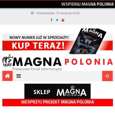
W
S
P
I
E
R
A
J
M
A
G
N
A
P
O
L
O
N
I
A
Poniedziałek, 10 Sierpnia 2026
WESPRZYJ PROJEKT MAGNA POLONIA