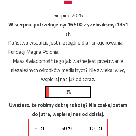
Sierpień 2026
W sierpniu potrzebujemy:
16 500
zł, zebraliśmy:
1351
zł.
Państwa wsparcie jest niezbędne dla funkcjonowania
Fundacji Magna Polonia.
Masz świadomość tego jak ważne jest przetrwanie
niezależnych ośrodków medialnych? Nie zwlekaj więc,
wspieraj nas już od teraz.
8%
Uważasz, że robimy dobrą robotę? Nie czekaj zatem
do jutra, wspieraj nas od dzisiaj.
30 zł
50 zł
100 zł