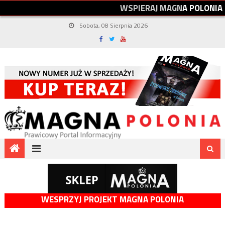
W
S
P
I
E
R
A
J
M
A
G
N
A
P
O
L
O
N
I
A
Sobota, 08 Sierpnia 2026
WESPRZYJ PROJEKT MAGNA POLONIA