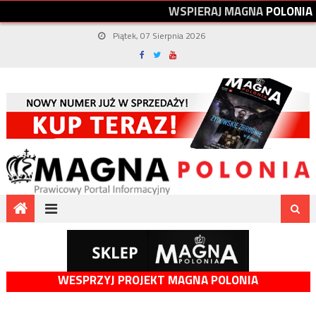
W
S
P
I
E
R
A
J
M
A
G
N
A
P
O
L
O
N
I
A
Piątek, 07 Sierpnia 2026
WESPRZYJ PROJEKT MAGNA POLONIA