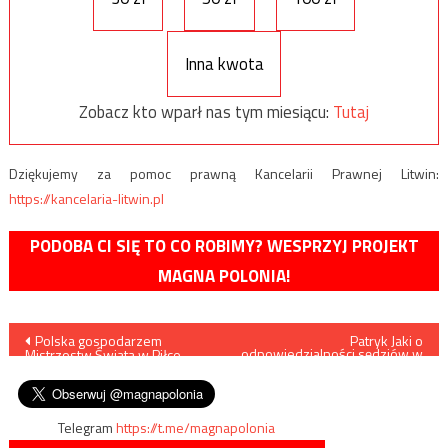
Inna kwota
Zobacz kto wparł nas tym miesiącu:
Tutaj
Dziękujemy za pomoc prawną Kancelarii Prawnej Litwin:
https://kancelaria-litwin.pl
PODOBA CI SIĘ TO CO ROBIMY? WESPRZYJ PROJEKT
MAGNA POLONIA!
Nawigacja
Polska gospodarzem
Patryk Jaki o
odpowiedzialności sędziów w
Mistrzostw Świata w Piłce
kontekście sprawy
wpisu
Nożnej U-20 w 2019 roku
Komendy
Telegram
https://t.me/magnapolonia