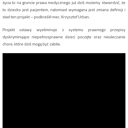
życia to na gruncie prawa medycznego już dziś możemy stwierdzić, że
to dziecko jest pacjentem, natomiast wymagana jest zmiana definicji i
stad ten projekt – podkreślił mec. Krzysztof Urban.
Projekt ustawy wyeliminuje z systemu prawnego przepisy
dyskryminujące niepełnosprawne dzieci poczęte oraz nieuleczanie
chore, które dziś mogą być zabite.