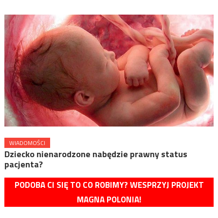
WIADOMOŚCI
Dziecko nienarodzone nabędzie prawny status
pacjenta?
PODOBA CI SIĘ TO CO ROBIMY? WESPRZYJ PROJEKT
MAGNA POLONIA!