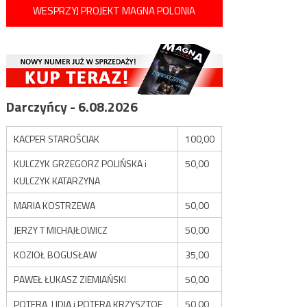
WESPRZYJ PROJEKT MAGNA POLONIA
Darczyńcy - 6.08.2026
KACPER STAROŚCIAK
100,00
KULCZYK GRZEGORZ POLIŃSKA i
50,00
KULCZYK KATARZYNA
MARIA KOSTRZEWA
50,00
JERZY T MICHAJŁOWICZ
50,00
KOZIOŁ BOGUSŁAW
35,00
PAWEŁ ŁUKASZ ZIEMIAŃSKI
50,00
POTERA LIDIA i POTERA KRZYSZTOF
50,00