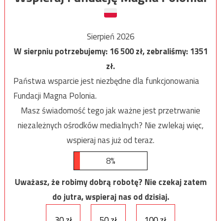
Sierpień 2026
W sierpniu potrzebujemy:
16 500
zł, zebraliśmy:
1351
zł.
Państwa wsparcie jest niezbędne dla funkcjonowania
Fundacji Magna Polonia.
Masz świadomość tego jak ważne jest przetrwanie
niezależnych ośrodków medialnych? Nie zwlekaj więc,
wspieraj nas już od teraz.
8%
Uważasz, że robimy dobrą robotę? Nie czekaj zatem
do jutra, wspieraj nas od dzisiaj.
30 zł
50 zł
100 zł