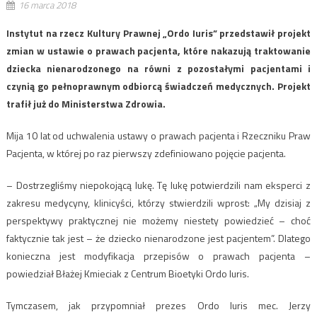
16 marca 2018
Instytut na rzecz Kultury Prawnej „Ordo Iuris” przedstawił projekt
zmian w ustawie o prawach pacjenta, które nakazują traktowanie
dziecka nienarodzonego na równi z pozostałymi pacjentami i
czynią go pełnoprawnym odbiorcą świadczeń medycznych. Projekt
trafił już do Ministerstwa Zdrowia.
Mija 10 lat od uchwalenia ustawy o prawach pacjenta i Rzeczniku Praw
Pacjenta, w której po raz pierwszy zdefiniowano pojęcie pacjenta.
– Dostrzegliśmy niepokojącą lukę. Tę lukę potwierdzili nam eksperci z
zakresu medycyny, klinicyści, którzy stwierdzili wprost: „My dzisiaj z
perspektywy praktycznej nie możemy niestety powiedzieć – choć
faktycznie tak jest – że dziecko nienarodzone jest pacjentem”. Dlatego
konieczna jest modyfikacja przepisów o prawach pacjenta –
powiedział Błażej Kmieciak z Centrum Bioetyki Ordo Iuris.
Tymczasem, jak przypomniał prezes Ordo Iuris mec. Jerzy