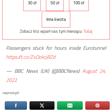
30 zł
50 zł
100 zł
Inna kwota
Zobacz kto wparł nas tym miesiącu:
Tutaj
Passengers stuck for hours inside Eurotunnel
https://t.co/ZvOokcjRZd
— BBC News (UK) (@BBCNews)
August 24,
2022
/wprost.pl/