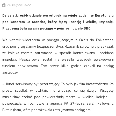
24 sierpnia 2022
Dziesiątki osób utknęły we wtorek na wiele godzin w Eurotunelu
pod kanałem La Manche, który łączy Francję i Wielką Brytanię.
Przyczyną była awaria pociągu – poinformowało BBC.
We wtorek wieczorem w pociągu jadącym z Calais do Folkestone
uruchomiły się alarmy bezpieczeństwa. Rzecznik Eurotunelu przekazał,
że kolejka została zatrzymana w sposób kontrolowany i poddana
inspekcji. Pasażerowie zostali na wszelki wypadek ewakuowani
tunelem serwisowym. Tam przez kilka godzin czekali na pociąg
zastępczy.
– Tunel serwisowy był przerażający. To było jak film katastroficzny. Po
prostu szedłeś w otchłań, nie wiedząc, co się dzieje. Wszyscy
musieliśmy czekać pod powierzchnią morza w wielkiej kolejce —
powiedziała w rozmowie z agencją PA 37-letnia Sarah Fellows z
Birmingham, która podróżowała zatrzymanym pociągiem.