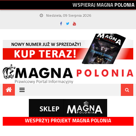
W
S
P
I
E
R
A
J
M
A
G
N
A
P
O
L
O
N
I
A
Niedziela, 09 Sierpnia 2026
WESPRZYJ PROJEKT MAGNA POLONIA