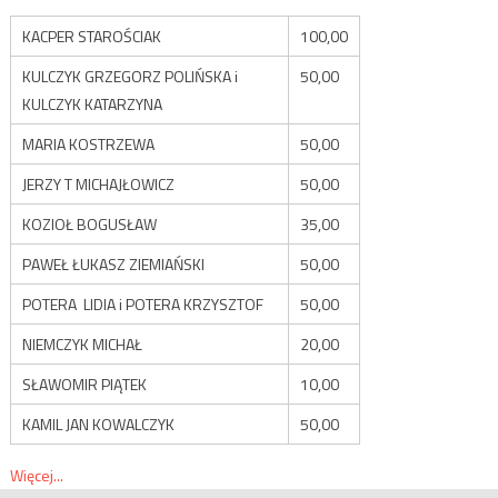
KACPER STAROŚCIAK
100,00
KULCZYK GRZEGORZ POLIŃSKA i
50,00
KULCZYK KATARZYNA
MARIA KOSTRZEWA
50,00
JERZY T MICHAJŁOWICZ
50,00
KOZIOŁ BOGUSŁAW
35,00
PAWEŁ ŁUKASZ ZIEMIAŃSKI
50,00
POTERA LIDIA i POTERA KRZYSZTOF
50,00
NIEMCZYK MICHAŁ
20,00
SŁAWOMIR PIĄTEK
10,00
KAMIL JAN KOWALCZYK
50,00
Więcej...