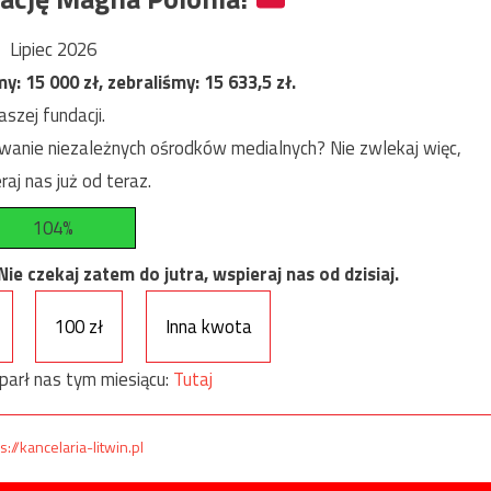
Lipiec 2026
my:
15 000
zł, zebraliśmy:
15 633,5
zł.
szej fundacji.
anie niezależnych ośrodków medialnych? Nie zwlekaj więc,
raj nas już od teraz.
104%
e czekaj zatem do jutra, wspieraj nas od dzisiaj.
100 zł
Inna kwota
parł nas tym miesiącu:
Tutaj
s://kancelaria-litwin.pl