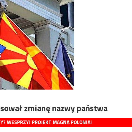
osował zmianę nazwy państwa
MY? WESPRZYJ PROJEKT MAGNA POLONIA!