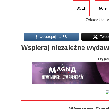
30 zł
50 zł
Zobacz kto w
Udostępnij na FB
Twee
Wspieraj niezależne wydaw
Czy jes
Wspieraj Fund