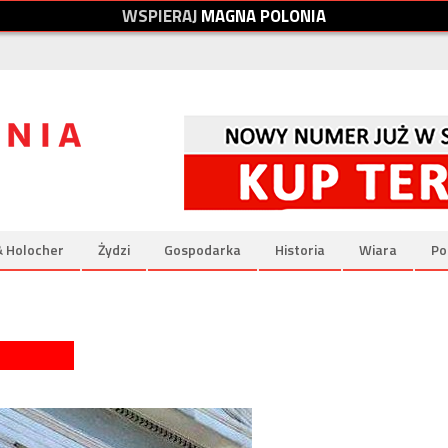
W
S
P
I
E
R
A
J
M
A
G
N
A
P
O
L
O
N
I
A
& Holocher
Żydzi
Gospodarka
Historia
Wiara
Po