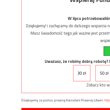
W lipcu potrzebowaliś
Dziękujemy! i zachęcamy do dalszego wsparcia na
Masz świadomość tego jak ważne jest przetrw
wspie
Uważasz, że robimy dobrą robotę? Ni
30 zł
50 zł
Zobacz kto w
Dziękujemy za pomoc prawną Kancelarii Prawnej Litwin:
http