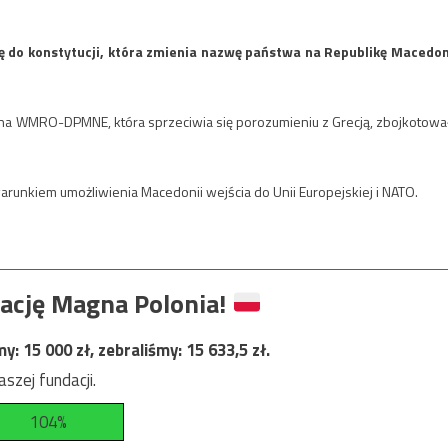
do konstytucji, która zmienia nazwę państwa na Republikę Macedon
a WMRO-DPMNE, która sprzeciwia się porozumieniu z Grecją, zbojkotowa
runkiem umożliwienia Macedonii wejścia do Unii Europejskiej i NATO.
ację Magna Polonia!
my:
15 000
zł, zebraliśmy:
15 633,5
zł.
szej fundacji.
104%