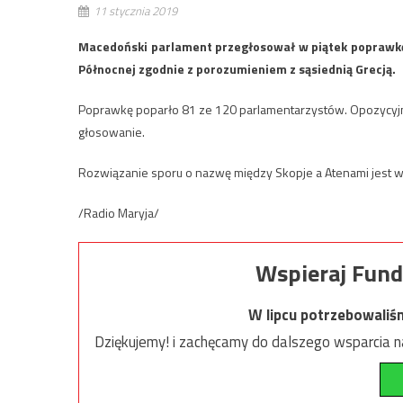
11 stycznia 2019
Macedoński parlament przegłosował w piątek poprawkę 
Północnej zgodnie z porozumieniem z sąsiednią Grecją.
Poprawkę poparło 81 ze 120 parlamentarzystów. Opozycyjn
głosowanie.
Rozwiązanie sporu o nazwę między Skopje a Atenami jest wa
/Radio Maryja/
Wspieraj Fund
W lipcu potrzebowaliś
Dziękujemy! i zachęcamy do dalszego wsparcia na