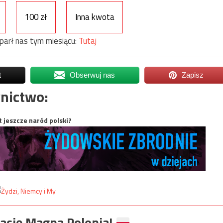
100 zł
Inna kwota
parł nas tym miesiącu:
Tutaj
t
Obserwuj nas
Zapisz
nictwo:
t jeszcze naród polski?
ację Magna Polonia!