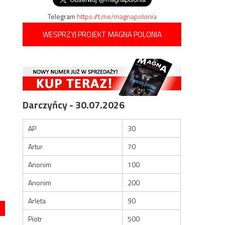
Telegram
https://t.me/magnapolonia
WESPRZYJ PROJEKT MAGNA POLONIA
Darczyńcy - 30.07.2026
AP
30
Artur
70
Anonim
100
Anonim
200
Arleta
90
Piotr
500