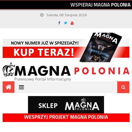
W
S
P
I
E
R
A
J
M
A
G
N
A
P
O
L
O
N
I
A
Sobota, 08 Sierpnia 2026
WESPRZYJ PROJEKT MAGNA POLONIA