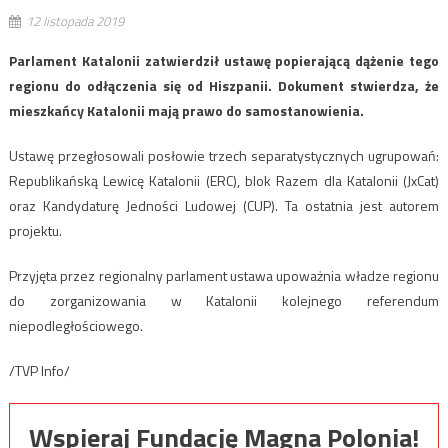
12 listopada 2019
Parlament Katalonii zatwierdził ustawę popierającą dążenie tego
regionu do odłączenia się od Hiszpanii. Dokument stwierdza, że
mieszkańcy Katalonii mają prawo do samostanowienia.
Ustawę przegłosowali posłowie trzech separatystycznych ugrupowań:
Republikańską Lewicę Katalonii (ERC), blok Razem dla Katalonii (JxCat)
oraz Kandydaturę Jedności Ludowej (CUP). Ta ostatnia jest autorem
projektu.
Przyjęta przez regionalny parlament ustawa upoważnia władze regionu
do zorganizowania w Katalonii kolejnego referendum
niepodległościowego.
/TVP Info/
Wspieraj Fundację Magna Polonia!