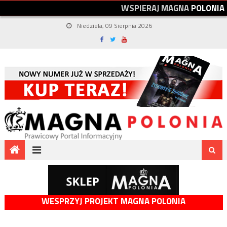
W
S
P
I
E
R
A
J
M
A
G
N
A
P
O
L
O
N
I
A
Niedziela, 09 Sierpnia 2026
WESPRZYJ PROJEKT MAGNA POLONIA