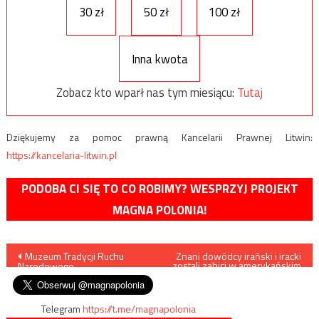
30 zł
50 zł
100 zł
Inna kwota
Zobacz kto wparł nas tym miesiącu:
Tutaj
Dziękujemy za pomoc prawną Kancelarii Prawnej Litwin:
https://kancelaria-litwin.pl
PODOBA CI SIĘ TO CO ROBIMY? WESPRZYJ PROJEKT
MAGNA POLONIA!
Nawigacja
Muzeum Tradycji Ruchu
Znani dowódcy irański i iracki
zostali zabici w amerykańskim
Narodowego
ataku rakietowym
wpisu
Telegram
https://t.me/magnapolonia