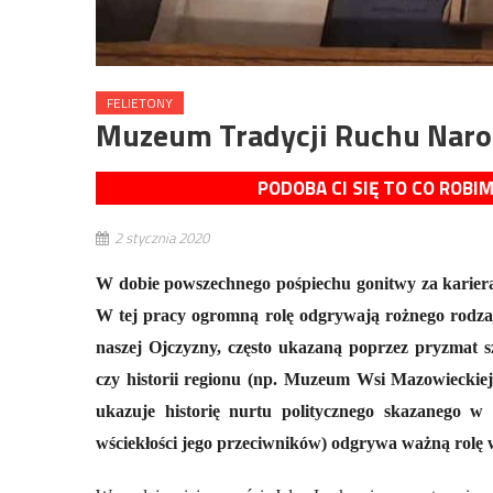
FELIETONY
Muzeum Tradycji Ruchu Nar
PODOBA CI SIĘ TO CO ROBI
2 stycznia 2020
W dobie powszechnego pośpiechu gonitwy za karierą,
W tej pracy ogromną rolę odgrywają rożnego rodzaj
naszej Ojczyzny, często ukazaną poprzez pryzmat 
czy historii regionu (np. Muzeum Wsi Mazowieckie
ukazuje historię nurtu politycznego skazanego w
wściekłości jego przeciwników) odgrywa ważną rolę 