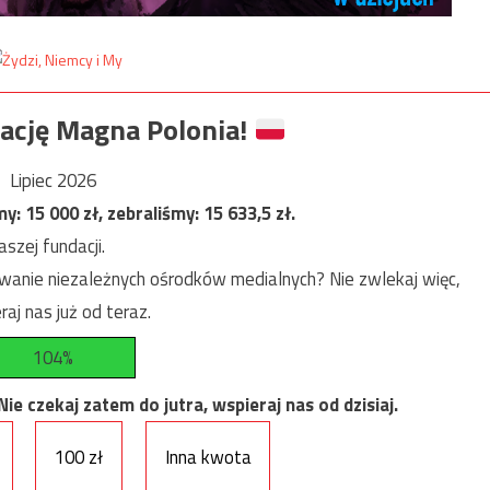
ację Magna Polonia!
Lipiec 2026
my:
15 000
zł, zebraliśmy:
15 633,5
zł.
szej fundacji.
anie niezależnych ośrodków medialnych? Nie zwlekaj więc,
raj nas już od teraz.
104%
e czekaj zatem do jutra, wspieraj nas od dzisiaj.
100 zł
Inna kwota