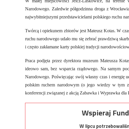
W małej miejscowości Jelcz-Laskowice, na terenie
Narodowego. Zaledwie półgodzinna droga z Wrocławia
najwybitniejszymi przedstawicielami polskiego ruchu n
Twórcą i opiekunem zbiorów jest Mateusz Kotas. W czasi
ruchu narodowego udało mu się zebrać prawdziwą skarbni
i często zakłamane karty polskiej tradycji narodowościow
Praca podjęta przez dyrektora muzeum Mateusza Kotasa
ideowo sam, bez wsparcia rządowego. Na samym pocz
Narodowego. Poświęcając swój własny czas i energię u
polskim ruchem narodowym (o jego wiedzy w tym zak
konferencji związanej z akcją Zabawka i Wyprawka dla P
Wspieraj Fund
W lipcu potrzebowaliś