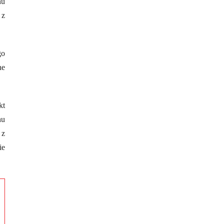
hu
 z
go
ne
kt
hu
 z
ie