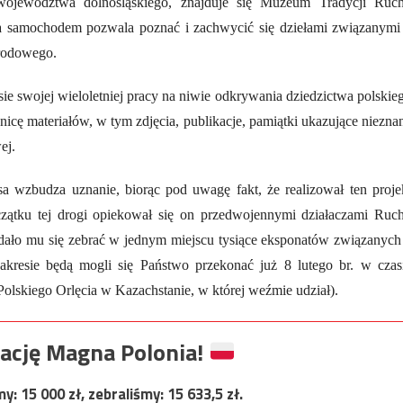
 województwa dolnośląskiego, znajduje się Muzeum Tradycji Ruc
 samochodem pozwala poznać i zachwycić się dziełami związanymi
arodowego.
e swojej wieloletniej pracy na niwie odkrywania dziedzictwa polskie
cę materiałów, w tym zdjęcia, publikacje, pamiątki ukazujące niezna
ej.
 wzbudza uznanie, biorąc pod uwagę fakt, że realizował ten proje
ątku tej drogi opiekował się on przedwojennymi działaczami Ruc
dało mu się zebrać w jednym miejscu tysiące eksponatów związanych
resie będą mogli się Państwo przekonać już 8 lutego br. w czas
olskiego Orlęcia w Kazachstanie, w której weźmie udział).
ację Magna Polonia!
my:
15 000
zł, zebraliśmy:
15 633,5
zł.