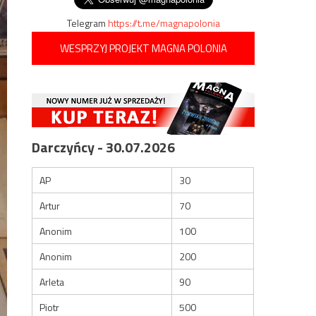
Telegram
https://t.me/magnapolonia
WESPRZYJ PROJEKT MAGNA POLONIA
Darczyńcy - 30.07.2026
AP
30
Artur
70
Anonim
100
Anonim
200
Arleta
90
Piotr
500