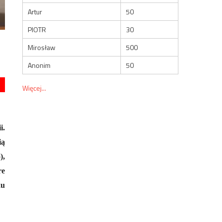
Artur
50
PIOTR
30
Mirosław
500
Anonim
50
Więcej...
i.
ią
),
re
ku