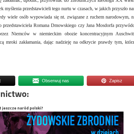
ę zakłamać, upodlić, przyrównać do zbrodniczych ideologii XX wiek
myślenia przedstawicieli tego nurtu w czasach, w jakich przyszło n
kiedy wiele osób wypowiada się nt. związane z ruchem narodowym, n
ego przedstawiciela Romana Dmowskiego czy Jana Mosdorfa przywód
rzez Niemców w niemieckim obozie koncentracyjnym Auschwit
cą mroki zakłamania, dając nadzieję na odkrycie prawdy tym, któr
t
Obserwuj nas
Zapisz
nictwo:
t jeszcze naród polski?