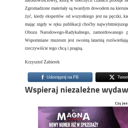
narodowościowej, którą w obecnych czasach próbuje si
Zgromadzone materiały są twardym dowodem na kierunek 
żyć, kiedy ekspertów od wszystkiego jest na pęczki, 
mając nigdy w ręku publikacji choćby najwybitniejsz
Obozu Narodowego-Radykalnego, zamordowanego p
Wspomniane muzeum jest swoistą latarnią rozświetlają
rzeczywiście tego chcą i pragną.
Krzysztof Żabierek
Udostępnij na FB
Twee
Wspieraj niezależne wydaw
Czy jes