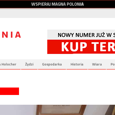
W
S
P
I
E
R
A
J
M
A
G
N
A
P
O
L
O
N
I
A
& Holocher
Żydzi
Gospodarka
Historia
Wiara
Po