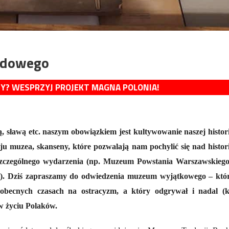
odowego
MY? WESPRZYJ PROJEKT MAGNA POLONIA!
 sławą etc. naszym obowiązkiem jest kultywowanie naszej histori
u muzea, skanseny, które pozwalają nam pochylić się nad histor
szczególnego wydarzenia (np. Muzeum Powstania Warszawskiego
j). Dziś zapraszamy do odwiedzenia muzeum wyjątkowego – któ
 obecnych czasach na ostracyzm, a który odgrywał i nadal (
w życiu Polaków.