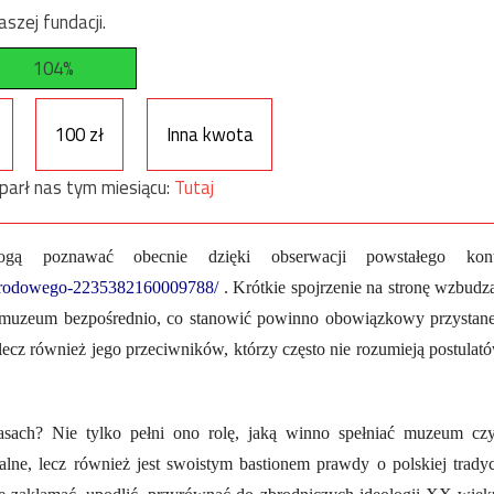
szej fundacji.
104%
100 zł
Inna kwota
parł nas tym miesiącu:
Tutaj
ogą poznawać obecnie dzięki obserwacji powstałego kon
arodowego-2235382160009788/
. Krótkie spojrzenie na stronę wzbudz
o muzeum bezpośrednio, co stanowić powinno obowiązkowy przystan
 lecz również jego przeciwników, którzy często nie rozumieją postulat
ach? Nie tylko pełni ono rolę, jaką winno spełniać muzeum czy
lne, lecz również jest swoistym bastionem prawdy o polskiej tradyc