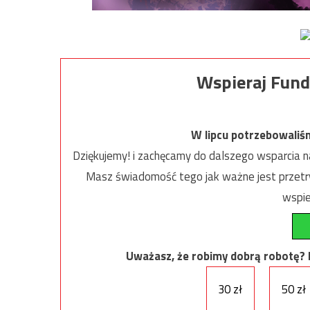
Wspieraj Fund
W lipcu potrzebowaliś
Dziękujemy! i zachęcamy do dalszego wsparcia na
Masz świadomość tego jak ważne jest przetrw
wspie
Uważasz, że robimy dobrą robotę? Ni
30 zł
50 zł