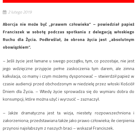
2 lutego 2019
Aborcja nie może być „prawem człowieka” – powiedział papież
Franciszek w sobotę podczas spotkania z delegacją włoskiego
Ruchu dla Życia. Podkreślał, że obrona życia jest „absolutnym
obowiązkiem”.
– Jeśli życie jest łamane u swego początku, tym, co pozostaje, nie jest
jego wdzięczne przyjęcie pełne zaskoczenia tym darem, ale zimna
kalkulacja, co mamy i czym możemy dysponować – stwierdził papież w
czasie audiencji przed obchodzonym w niedzielę przez włoski Kościół
Dniem dla Życia. – Wtedy życie sprowadza się do wymiaru dobra do
konsumpcji, które można użyć i wyrzucić – zaznaczył.
– Jakże dramatyczna jest ta wizja, niestety rozpowszechniona i
zakorzeniona; przedstawiana także jako prawo człowieka; ile cierpienia
przynosi najsłabszym z naszych braci – wskazał Franciszek.