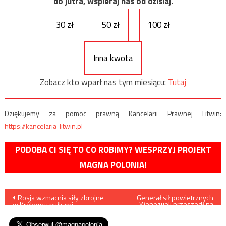
do jutra, wspieraj nas od dzisiaj.
30 zł
50 zł
100 zł
Inna kwota
Zobacz kto wparł nas tym miesiącu:
Tutaj
Dziękujemy za pomoc prawną Kancelarii Prawnej Litwin:
https://kancelaria-litwin.pl
PODOBA CI SIĘ TO CO ROBIMY? WESPRZYJ PROJEKT
MAGNA POLONIA!
Nawigacja
Rosja wzmacnia siły zbrojne
Generał sił powietrznych
Wenezueli przeszedł na
w Królewcu pułkami
stronę rebeliantów
wpisu
myśliwców i czołgów
popieranych przez USA