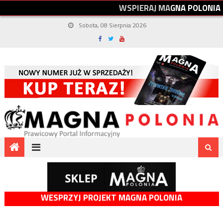
W
S
P
I
E
R
A
J
M
A
G
N
A
P
O
L
O
N
I
A
Sobota, 08 Sierpnia 2026
WESPRZYJ PROJEKT MAGNA POLONIA