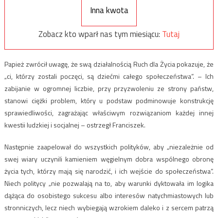
Inna kwota
Zobacz kto wparł nas tym miesiącu:
Tutaj
Papież zwrócił uwagę, że swą działalnością Ruch dla Życia pokazuje, że
„ci, którzy zostali poczęci, są dziećmi całego społeczeństwa”. – Ich
zabijanie w ogromnej liczbie, przy przyzwoleniu ze strony państw,
stanowi ciężki problem, który u podstaw podminowuje konstrukcję
sprawiedliwości, zagrażając właściwym rozwiązaniom każdej innej
kwestii ludzkiej i socjalnej – ostrzegł Franciszek.
Następnie zaapelował do wszystkich polityków, aby „niezależnie od
swej wiary uczynili kamieniem węgielnym dobra wspólnego obronę
życia tych, którzy mają się narodzić, i ich wejście do społeczeństwa”.
Niech politycy „nie pozwalają na to, aby warunki dyktowała im logika
dążąca do osobistego sukcesu albo interesów natychmiastowych lub
stronniczych, lecz niech wybiegają wzrokiem daleko i z sercem patrzą