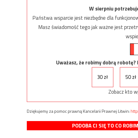
W sierpniu potrzebu
Państwa wsparcie jest niezbędne dla funkcjonow
Masz świadomość tego jak ważne jest przetrw
wspie
Uważasz, że robimy dobrą robotę? Ni
30 zł
50 zł
Zobacz kto w
Dziękujemy za pomoc prawną Kancelarii Prawnej Litwin:
http
PODOBA CI SIĘ TO CO ROBI