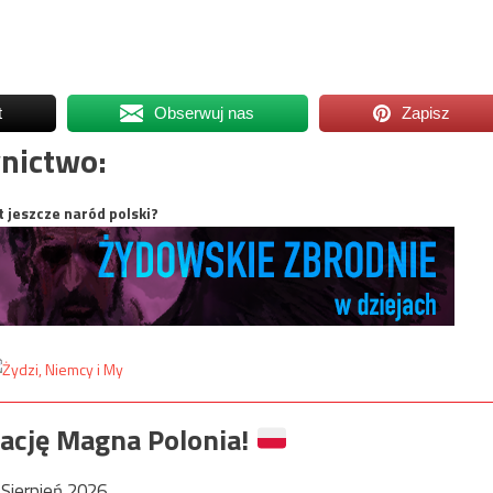
t
Obserwuj nas
Zapisz
nictwo:
t jeszcze naród polski?
ację Magna Polonia!
Sierpień 2026