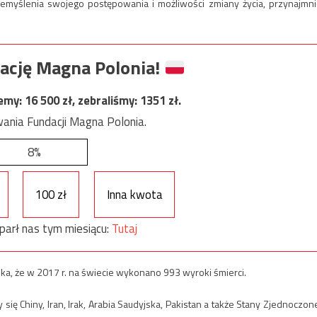
emyślenia swojego postępowania i możliwości zmiany życia, przynajmni
ację Magna Polonia!
jemy:
16 500
zł, zebraliśmy:
1351
zł.
ania Fundacji Magna Polonia.
8%
100 zł
Inna kwota
parł nas tym miesiącu:
Tutaj
a, że w 2017 r. na świecie wykonano 993 wyroki śmierci.
ę Chiny, Iran, Irak, Arabia Saudyjska, Pakistan a także Stany Zjednoczone