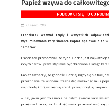
Papież wzywa do całkowitego 
PODOBA CI SIĘ TO CO ROBI
27 lutego 2019
Franciszek wezwał rządy i wszystkich odpowiedz
wyeliminowania kary śmierci. Papież apelował o to 
tematowi.
Franciszek przypomniał, że życie ludzkie jest najważnie
innych darów i praw, stąd musi być chronione. Dlatego kara
Papież zaznaczył, że godności ludzkiej nigdy się nie traci, 
przekonania, że winnemu trzeba dać możliwość żalu i po
wspólnoty, którą wcześniej zranił i przysporzył jej cierpień.
– Cel, jakim jest zniesienie na całym świecie kary śmie
przeświadczenie, że ludzkość może przeciwstawić się pr