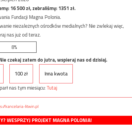
jemy:
16 500
zł, zebraliśmy:
1351
zł.
ania Fundacji Magna Polonia.
anie niezależnych ośrodków medialnych? Nie zwlekaj więc,
raj nas już od teraz.
8%
e czekaj zatem do jutra, wspieraj nas od dzisiaj.
100 zł
Inna kwota
parł nas tym miesiącu:
Tutaj
s://kancelaria-litwin.pl
MY? WESPRZYJ PROJEKT MAGNA POLONIA!