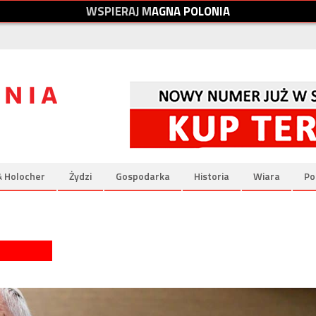
W
S
P
I
E
R
A
J
M
A
G
N
A
P
O
L
O
N
I
A
& Holocher
Żydzi
Gospodarka
Historia
Wiara
Po