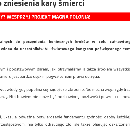
zniesienia kary śmierci
MY? WESPRZYJ PROJEKT MAGNA POLONIA!
ialnych do poczynienia koniecznych kroków w celu całkowite
w wideo do uczestników VII światowego kongresu poświęconego te
jszym i podstawowym darem, jaki otrzymaliśmy, a także źródłem wszystki
 śmierci jest bardzo ciężkim pogwałceniem prawa do życia.
nawet wtedy, gdy popełnia się najcięższe zbrodnie. Nie można więc nigdy trac
prawy. Nikt bowiem nie może być pozbawiony możliwości powrotu na no
rci, ukazuje odważne potwierdzenie fundamentu godności osoby ludzkiej
zestępstwom, nie tylko odrzucając zło, ale także ofiarując oskarżone