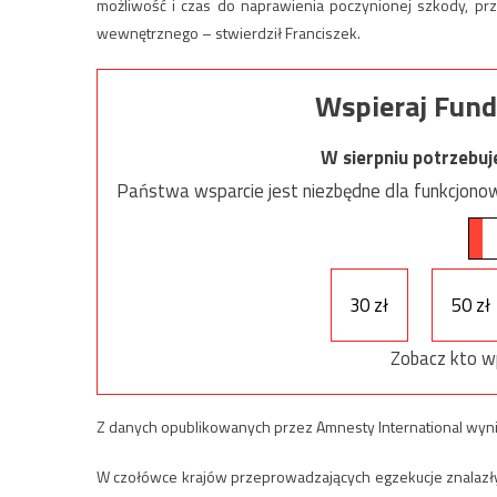
możliwość i czas do naprawienia poczynionej szkody, prz
wewnętrznego – stwierdził Franciszek.
Wspieraj Fund
W sierpniu potrzebu
Państwa wsparcie jest niezbędne dla funkcjonow
30 zł
50 zł
Zobacz kto w
Z danych opublikowanych przez Amnesty International wynik
W czołówce krajów przeprowadzających egzekucje znalazły si