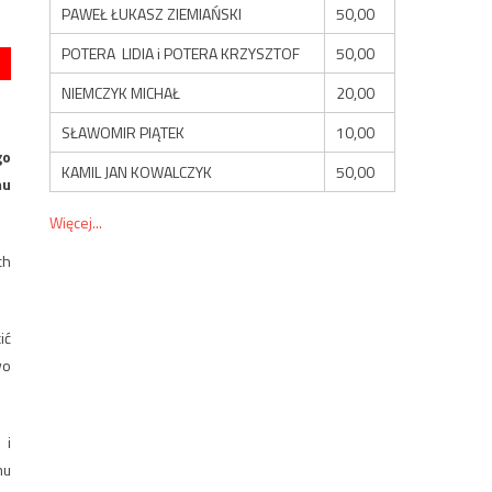
PAWEŁ ŁUKASZ ZIEMIAŃSKI
50,00
POTERA LIDIA i POTERA KRZYSZTOF
50,00
NIEMCZYK MICHAŁ
20,00
SŁAWOMIR PIĄTEK
10,00
go
KAMIL JAN KOWALCZYK
50,00
mu
Więcej...
ch
ić
wo
 i
mu