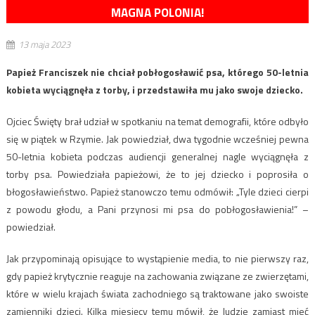
MAGNA POLONIA!
13 maja 2023
Papież Franciszek nie chciał pobłogosławić psa, którego 50-letnia
kobieta wyciągnęła z torby, i przedstawiła mu jako swoje dziecko.
Ojciec Święty brał udział w spotkaniu na temat demografii, które odbyło
się w piątek w Rzymie. Jak powiedział, dwa tygodnie wcześniej pewna
50-letnia kobieta podczas audiencji generalnej nagle wyciągnęła z
torby psa. Powiedziała papieżowi, że to jej dziecko i poprosiła o
błogosławieństwo. Papież stanowczo temu odmówił: „Tyle dzieci cierpi
z powodu głodu, a Pani przynosi mi psa do pobłogosławienia!” –
powiedział.
Jak przypominają opisujące to wystąpienie media, to nie pierwszy raz,
gdy papież krytycznie reaguje na zachowania związane ze zwierzętami,
które w wielu krajach świata zachodniego są traktowane jako swoiste
zamienniki dzieci. Kilka miesięcy temu mówił, że ludzie zamiast mieć