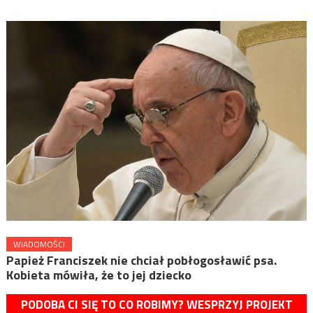
WIADOMOŚCI
Papież Franciszek nie chciał pobłogosławić psa.
Kobieta mówiła, że to jej dziecko
PODOBA CI SIĘ TO CO ROBIMY? WESPRZYJ PROJEKT