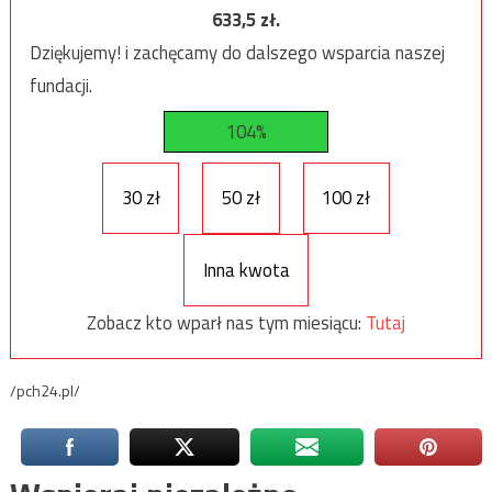
633,5
zł.
Dziękujemy! i zachęcamy do dalszego wsparcia naszej
fundacji.
104%
30 zł
50 zł
100 zł
Inna kwota
Zobacz kto wparł nas tym miesiącu:
Tutaj
/pch24.pl/