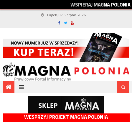
W
S
P
I
E
R
A
J
M
A
G
N
A
P
O
L
O
N
I
A
Piątek, 07 Sierpnia 2026
WESPRZYJ PROJEKT MAGNA POLONIA