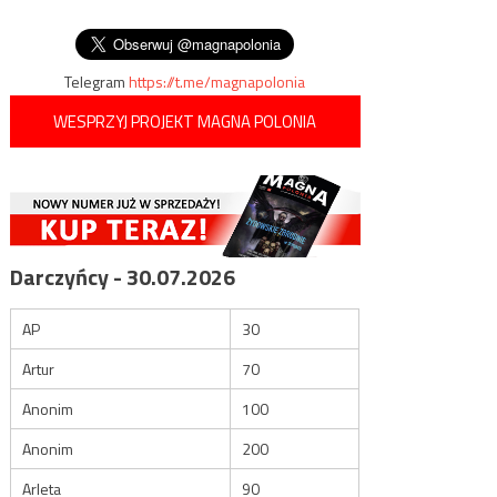
wpisu
Ukrainki w Nacpolsku. Jedna z
nich nie żyje
Telegram
https://t.me/magnapolonia
WESPRZYJ PROJEKT MAGNA POLONIA
Darczyńcy - 30.07.2026
AP
30
Artur
70
Anonim
100
Anonim
200
Arleta
90