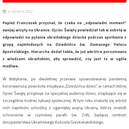
4 czerwca 2022
Papież Franciszek przyznał, że czeka na „odpowiedni moment”
swojej wizyty na Ukrainie. Ojciec Święty powiedział tak w sobotę w
odpowiedzi na pytanie ukraińskiego dziecka podczas spotkania z
grupą najmłodszych na Dziedzińcu św. Damazego Pałacu
Apostolskiego. Hierarcha dodał także, że już wkrótce porozmawia
z władzami ukraińskimi, aby sprawdzić, czy jest to w ogóle
możliwe.
W Watykanie, po dwuletniej przerwie spowodowanej pandemią
koronawirusa, powróciła inicjatywa „Dziedzińca dzieci”, w ramach której
Ojciec Święty przyjmuje na specjalnej audiencji dzieci, znajdujące się w
szczególnie trudnej sytuacji społecznej. W tym roku znalazły się wśród
nich najmłodsi uchodźcy z ogarniętej wojną Ukrainy, którzy znaleźli
schronienie w rzymskiej parafii św. Zofii, będącej centrum
duszpasterstwa Ukraińskiego Kościoła Greckokatolickiego.