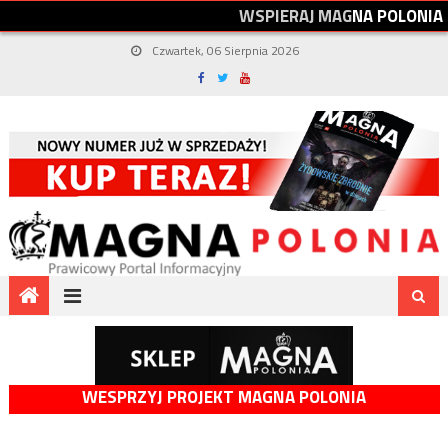
W
S
P
I
E
R
A
J
M
A
G
N
A
P
O
L
O
N
I
A
Czwartek, 06 Sierpnia 2026
WESPRZYJ PROJEKT MAGNA POLONIA