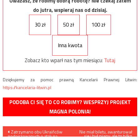
Uważasz, że robimy dobrą robotę? Nie czekaj zatem
do jutra, wspieraj nas od dzisiaj.
30 zł
50 zł
100 zł
Inna kwota
Zobacz kto wparł nas tym miesiącu:
Tutaj
Dziękujemy za pomoc prawną Kancelarii Prawnej Litwin:
https://kancelaria-litwin.pl
PODOBA CI SIĘ TO CO ROBIMY? WESPRZYJ PROJEKT
MAGNA POLONIA!
Nawigacja
Zatrzymano obu Ukraińców
Nie miał biletu, awanturował
się i był pijany, ale to tylko
podejrzewanych o atak na
początek tej historii…