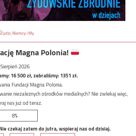
ację Magna Polonia!
Sierpień 2026
jemy:
16 500
zł, zebraliśmy:
1351
zł.
ania Fundacji Magna Polonia.
anie niezależnych ośrodków medialnych? Nie zwlekaj więc,
raj nas już od teraz.
8%
e czekaj zatem do jutra, wspieraj nas od dzisiaj.