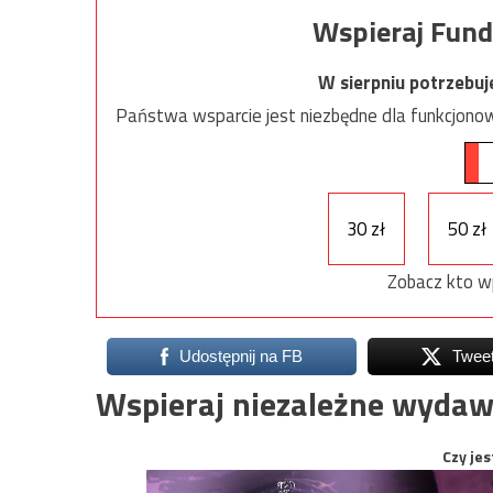
Wspieraj Fund
W sierpniu potrzebu
Państwa wsparcie jest niezbędne dla funkcjonow
30 zł
50 zł
Zobacz kto w
Udostępnij na FB
Twee
Wspieraj niezależne wydaw
Czy jes