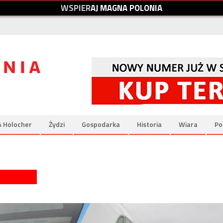
W
S
P
I
E
R
A
J
M
A
G
N
A
P
O
L
O
N
I
A
& Holocher
Żydzi
Gospodarka
Historia
Wiara
Po