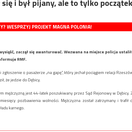
ię i był pijany, ale to tylko począte
MY? WESPRZYJ PROJEKT MAGNA POLONIA!
wysiąść, zaczął się awanturować. Wezwana na miejsce policja ustalił
informuje RMF.
i zgłoszenie o pasażerze „na gapę”, który jechał pociągiem relacji Rzeszó
ł, że jedzie do Dębicy.
wnym mężczyzną jest 44-latek poszukiwany przez Sąd Rejonowy w Dębicy. 
esięcy pozbawienia wolności. Mężczyzna został zatrzymany i trafił 
kładu karnego.