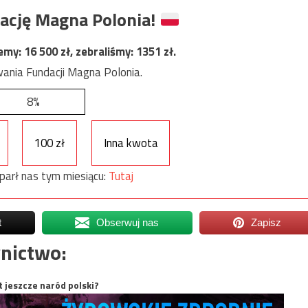
ację Magna Polonia!
jemy:
16 500
zł, zebraliśmy:
1351
zł.
ania Fundacji Magna Polonia.
8%
100 zł
Inna kwota
parł nas tym miesiącu:
Tutaj
t
Obserwuj nas
Zapisz
nictwo:
t jeszcze naród polski?