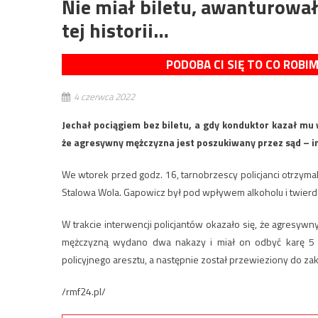
Nie miał biletu, awanturował s
tej historii…
PODOBA CI SIĘ TO CO ROBI
4 czerwca 2022
Jechał pociągiem bez biletu, a gdy konduktor kazał mu 
że agresywny mężczyzna jest poszukiwany przez sąd – 
We wtorek przed godz. 16, tarnobrzescy policjanci otrzymal
Stalowa Wola. Gapowicz był pod wpływem alkoholu i twierdzi
W trakcie interwencji policjantów okazało się, że agresy
mężczyzną wydano dwa nakazy i miał on odbyć karę 5 mi
policyjnego aresztu, a następnie został przewieziony do za
/rmf24.pl/