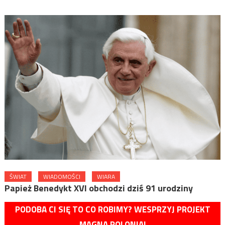
ŚWIAT
WIADOMOŚCI
WIARA
Papież Benedykt XVI obchodzi dziś 91 urodziny
PODOBA CI SIĘ TO CO ROBIMY? WESPRZYJ PROJEKT
MAGNA POLONIA!