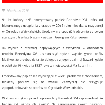
16 kwietnia 2018
91 lat kończy dziś emerytowany papież Benedykt XVI, który od
historycznego ustąpienia z urzędu w 2013 roku mieszka w rezydencji
w Ogrodach Watykańskich. Urodziny ma spędzić tradycyjnie ze swym
starszym o trzy lata bratem księdzem Georgiem Ratzingerem.
Jak wynika z informacji napływających z Watykanu, w obchodach
urodzin Benedykta XVI uczestniczyć będzie wąskie grono osób.
Możliwe, że przybędzie także delegacja z jego rodzinnej Bawarii, gdzie
urodził się 16 kwietnia 1927 roku w miejscowości Marktl am Inn.
Emerytowany papież ma wynikające z wieku problemy z chodzeniem,
niekiedy porusza się na wózku. Zazwyczaj nie rezygnuje
z popołudniowych spacerów po Ogrodach Watykańskich.
W chwili abdykacji przed pięcioma laty Benedykt XVI zapowiedział, że
będzie żył „ukryty dla świata”. Na zaproszenie swego następcy,