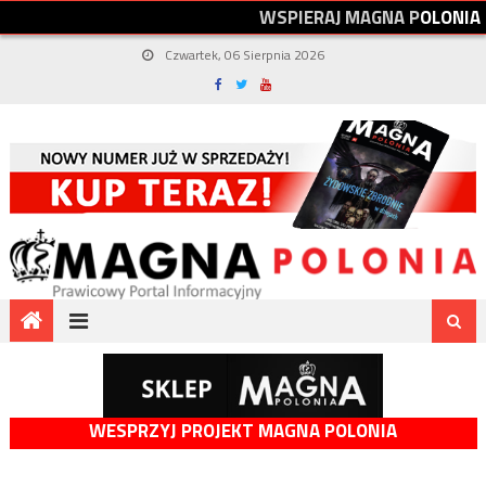
W
S
P
I
E
R
A
J
M
A
G
N
A
P
O
L
O
N
I
A
Czwartek, 06 Sierpnia 2026
WESPRZYJ PROJEKT MAGNA POLONIA