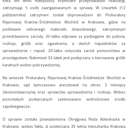
Kilka dni temu małopolscy kryminalni przeprowadzili realizację,
zatrzymując 5 osób zaangażowanych w sprawę. W czwartek (12
października) zatrzymani zostali doprowadzeni do Prokuratury
Rejonowej Kraków-Śródmieście Wschód w Krakowie, gdzie na
podstawie zebranego materiału dowodowego, zatrzymanym
przedstawiono zarzuty. 35-latka odpowie za podżeganie do pobicia,
rozboju, gróźb oraz zgwałcenia, a dwóch napastników za
uprowadzenie i napad. 20-latka usłyszała zarzut pomocnictwa w
przestępstwie. Natomiast 33-latek jest podejrzany o kierowanie gróźb
karalnych wobec pokrzywdzonej.
Na wniosek Prokuratury Rejonowej Kraków-Śródmieście Wschód w
Krakowie, sąd tymczasowo aresztował na okres 3 miesięcy
zleceniodawczynię oraz sprawców uprowadzenia i rozboju. Wobec
pozostałych podejrzanych zastosowano wolnościowe środki
zapobiegawcze.
O sprawie została powiadomiona Okręgowa Rada Adwokacka w
Krakowie, wobec faktu, iż podejrzana 35 letnia mieszkanka Krakowa