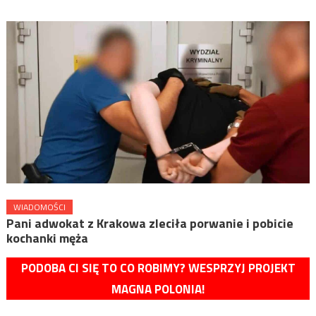
WIADOMOŚCI
Pani adwokat z Krakowa zleciła porwanie i pobicie
kochanki męża
PODOBA CI SIĘ TO CO ROBIMY? WESPRZYJ PROJEKT
MAGNA POLONIA!