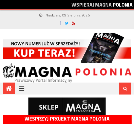
W
S
P
I
E
R
A
J
M
A
G
N
A
P
O
L
O
N
I
A
Niedziela, 09 Sierpnia 2026
WESPRZYJ PROJEKT MAGNA POLONIA