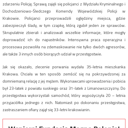
zdarzeniu Policję. Sprawą zajęli się policjanci z Wydziału Kryminalnego i
Dochodzeniowo-Śledczego Komendy Wojewódzkiej Policji w
Krakowie. Policjanci przeprowadzili oględziny miejsca, gdzie
zabezpieczyli ślady, w tym czapkę, którą zgubił jeden ze sprawców.
Skrupulatnie zbierali i analizowali wszelkie informacje, które mogły
doprowadzić ich do napastników. Intensywna praca operacyjna i
procesowa pozwoliła na zdemaskowanie nie tylko dwóch agresorów,
ale także 3 innych osób biorących udział w przestępstwie.
Jak się okazało, zlecenie porwania wydała 35-letnia mieszkanka
Krakowa. Chciała w ten sposób zemścić się na pokrzywdzonej za
domniemaną relację z jej mężem. Wykonawcami uprowadzenia i pobicia
był 23-latek z powiatu suskiego oraz 31-latek z Limanowszczyzny. Do
przestępstwa wykorzystali samochód, który wypożyczyła 20 – letnia
przyjaciółka jednego z nich. Natomiast po dokonaniu przestępstwa,
zastraszaniem ofiary zajął się 33-letni krakowianin.