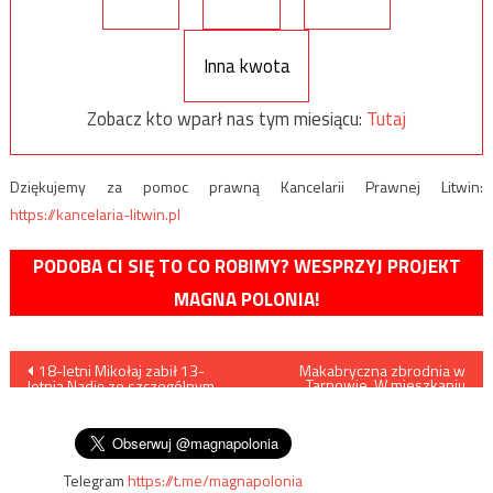
Inna kwota
Zobacz kto wparł nas tym miesiącu:
Tutaj
Dziękujemy za pomoc prawną Kancelarii Prawnej Litwin:
https://kancelaria-litwin.pl
PODOBA CI SIĘ TO CO ROBIMY? WESPRZYJ PROJEKT
MAGNA POLONIA!
Nawigacja
18-letni Mikołaj zabił 13-
Makabryczna zbrodnia w
Tarnowie. W mieszkaniu
letnią Nadię ze szczególnym
znaleziono ciała czterech
wpisu
okrucieństwem? To lewacki
osób
aktywista, zwolennik aborcji
Telegram
https://t.me/magnapolonia