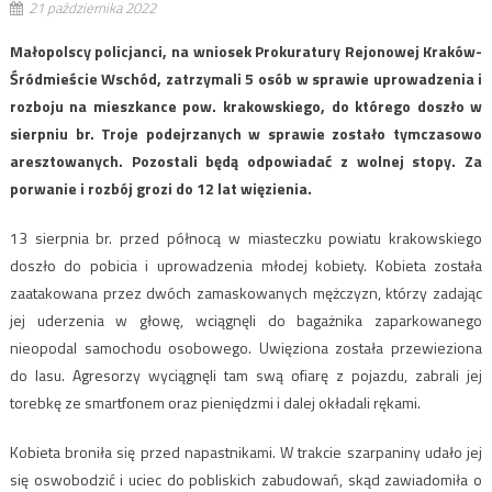
21 października 2022
Małopolscy policjanci, na wniosek Prokuratury Rejonowej Kraków-
Śródmieście Wschód, zatrzymali 5 osób w sprawie uprowadzenia i
rozboju na mieszkance pow. krakowskiego, do którego doszło w
sierpniu br. Troje podejrzanych w sprawie zostało tymczasowo
aresztowanych. Pozostali będą odpowiadać z wolnej stopy. Za
porwanie i rozbój grozi do 12 lat więzienia.
13 sierpnia br. przed północą w miasteczku powiatu krakowskiego
doszło do pobicia i uprowadzenia młodej kobiety. Kobieta została
zaatakowana przez dwóch zamaskowanych mężczyzn, którzy zadając
jej uderzenia w głowę, wciągnęli do bagażnika zaparkowanego
nieopodal samochodu osobowego. Uwięziona została przewieziona
do lasu. Agresorzy wyciągnęli tam swą ofiarę z pojazdu, zabrali jej
torebkę ze smartfonem oraz pieniędzmi i dalej okładali rękami.
Kobieta broniła się przed napastnikami. W trakcie szarpaniny udało jej
się oswobodzić i uciec do pobliskich zabudowań, skąd zawiadomiła o