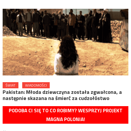
ŚWIAT
WIADOMOŚCI
Pakistan: Młoda dziewczyna została zgwałcona, a
następnie skazana na śmierć za cudzołóstwo
PODOBA CI SIĘ TO CO ROBIMY? WESPRZYJ PROJEKT
MAGNA POLONIA!