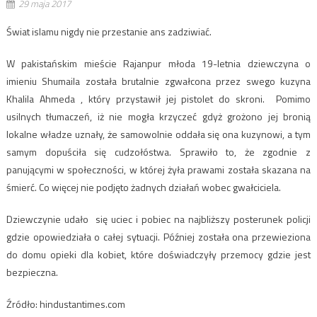
29 maja 2017
Świat islamu nigdy nie przestanie ans zadziwiać.
W pakistańskim mieście Rajanpur młoda 19-letnia dziewczyna o
imieniu Shumaila została brutalnie zgwałcona przez swego kuzyna
Khalila Ahmeda , który przystawił jej pistolet do skroni. Pomimo
usilnych tłumaczeń, iż nie mogła krzyczeć gdyż grożono jej bronią
lokalne władze uznały, że samowolnie oddała się ona kuzynowi, a tym
samym dopuściła się cudzołóstwa. Sprawiło to, że zgodnie z
panującymi w społeczności, w której żyła prawami została skazana na
śmierć. Co więcej nie podjęto żadnych działań wobec gwałciciela.
Dziewczynie udało się uciec i pobiec na najbliższy posterunek policji
gdzie opowiedziała o całej sytuacji. Później została ona przewieziona
do domu opieki dla kobiet, które doświadczyły przemocy gdzie jest
bezpieczna.
Źródło: hindustantimes.com