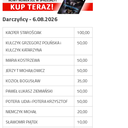
Darczyńcy - 6.08.2026
KACPER STAROŚCIAK
100,00
KULCZYK GRZEGORZ POLIŃSKA i
50,00
KULCZYK KATARZYNA
MARIA KOSTRZEWA
50,00
JERZY T MICHAJŁOWICZ
50,00
KOZIOŁ BOGUSŁAW
35,00
PAWEŁ ŁUKASZ ZIEMIAŃSKI
50,00
POTERA LIDIA i POTERA KRZYSZTOF
50,00
NIEMCZYK MICHAŁ
20,00
SŁAWOMIR PIĄTEK
10,00