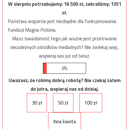
W sierpniu potrzebujemy:
16 500
zł, zebraliśmy:
1351
zł.
Państwa wsparcie jest niezbędne dla funkcjonowania
Fundacji Magna Polonia.
Masz świadomość tego jak ważne jest przetrwanie
niezależnych ośrodków medialnych? Nie zwlekaj więc,
wspieraj nas już od teraz.
8%
Uważasz, że robimy dobrą robotę? Nie czekaj zatem
do jutra, wspieraj nas od dzisiaj.
30 zł
50 zł
100 zł
Inna kwota