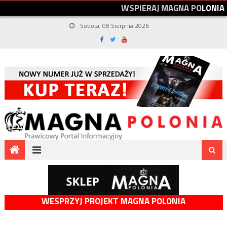
W
S
P
I
E
R
A
J
M
A
G
N
A
P
O
L
O
N
I
A
Sobota, 08 Sierpnia 2026
WESPRZYJ PROJEKT MAGNA POLONIA