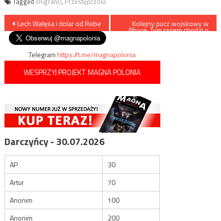
Tagged
imigranci
,
Przestępczość
Nawigacja
Lech Wałęsa i dolar od Rebe
Kolejny pucz wojskowy w
Afryce. Tym razem chodzi o
Gabon
wpisu
Telegram
https://t.me/magnapolonia
WESPRZYJ PROJEKT MAGNA POLONIA
Darczyńcy - 30.07.2026
AP
30
Artur
70
Anonim
100
Anonim
200