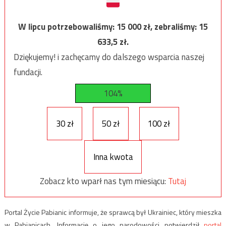
W lipcu potrzebowaliśmy:
15 000
zł, zebraliśmy:
15
633,5
zł.
Dziękujemy! i zachęcamy do dalszego wsparcia naszej
fundacji.
104%
30 zł
50 zł
100 zł
Inna kwota
Zobacz kto wparł nas tym miesiącu:
Tutaj
Portal Życie Pabianic informuje, że sprawcą był Ukrainiec, który mieszka
w Pabianicach. Informację o jego narodowości potwierdził
portal