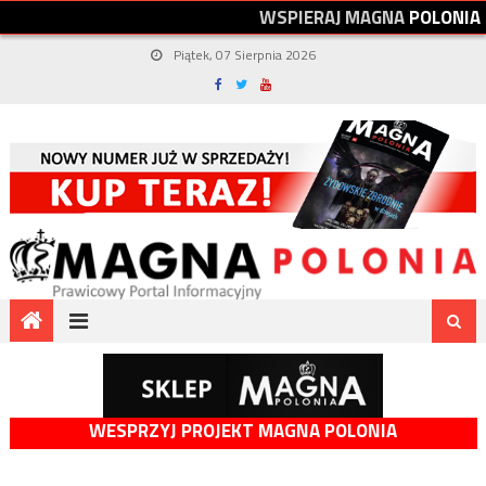
W
S
P
I
E
R
A
J
M
A
G
N
A
P
O
L
O
N
I
A
Piątek, 07 Sierpnia 2026
WESPRZYJ PROJEKT MAGNA POLONIA