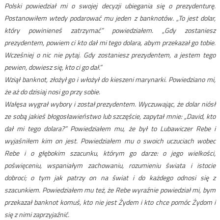
Polski powiedział mi o swojej decyzji ubiegania się o prezydenturę.
Postanowiłem wtedy podarować mu jeden z banknotów. „To jest dolar,
który powinieneś zatrzymać” powiedziałem. „Gdy zostaniesz
prezydentem, powiem ci kto dał mi tego dolara, abym przekazał go tobie.
Wcześniej o nic nie pytaj. Gdy zostaniesz prezydentem, a jestem tego
pewien, dowiesz się, kto ci go dał.”
Wziął banknot, złożył go i włożył do kieszeni marynarki. Powiedziano mi,
że aż do dzisiaj nosi go przy sobie.
Wałęsa wygrał wybory i został prezydentem. Wyczuwając, że dolar niósł
ze sobą jakieś błogosławieństwo lub szczęście, zapytał mnie: „David, kto
dał mi tego dolara?” Powiedziałem mu, że był to Lubawiczer Rebe i
wyjaśniłem kim on jest. Powiedziałem mu o swoich uczuciach wobec
Rebe i o głębokim szacunku, którym go darze: o jego wielkości,
poświęceniu, wspaniałym zachowaniu, rozumieniu świata i istocie
dobroci; o tym jak patrzy on na świat i do każdego odnosi się z
szacunkiem. Powiedziałem mu też, że Rebe wyraźnie powiedział mi, bym
przekazał banknot komuś, kto nie jest Żydem i kto chce pomóc Żydom i
się z nimi zaprzyjaźnić.