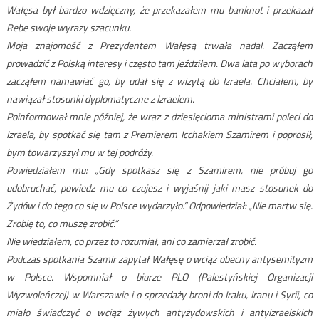
Wałęsa był bardzo wdzięczny, że przekazałem mu banknot i przekazał
Rebe swoje wyrazy szacunku.
Moja znajomość z Prezydentem Wałęsą trwała nadal. Zacząłem
prowadzić z Polską interesy i często tam jeździłem. Dwa lata po wyborach
zacząłem namawiać go, by udał się z wizytą do Izraela. Chciałem, by
nawiązał stosunki dyplomatyczne z Izraelem.
Poinformował mnie później, że wraz z dziesięcioma ministrami poleci do
Izraela, by spotkać się tam z Premierem Icchakiem Szamirem i poprosił,
bym towarzyszył mu w tej podróży.
Powiedziałem mu: „Gdy spotkasz się z Szamirem, nie próbuj go
udobruchać, powiedz mu co czujesz i wyjaśnij jaki masz stosunek do
Żydów i do tego co się w Polsce wydarzyło.” Odpowiedział: „Nie martw się.
Zrobię to, co muszę zrobić.”
Nie wiedziałem, co przez to rozumiał, ani co zamierzał zrobić.
Podczas spotkania Szamir zapytał Wałęsę o wciąż obecny antysemityzm
w Polsce. Wspomniał o biurze PLO (Palestyńskiej Organizacji
Wyzwoleńczej) w Warszawie i o sprzedaży broni do Iraku, Iranu i Syrii, co
miało świadczyć o wciąż żywych antyżydowskich i antyizraelskich