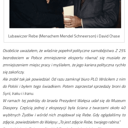
Lubawiczer Rebe (Menachem Mendel Schneerson) i David Chase
Osobiście uważałem, że właśnie popełnił polityczne samobójstwo. Z 25%
bezrobociem w Polsce zmniejszenie eksportu równać się musiało ze
zmniejszeniem miejsc pracy i myślałem, że jego kariera polityczna rychło
się zakończy.
Ale zrobił tak jak powiedział. Od razu zamknął biuro PLO. Wróciłem z nim
do Polski i byłem tego świadkiem. Potem zaprzestał sprzedaży broni do
Syrii, Iraku i i Iranu.
W ramach tej podróży do Izraela Prezydent Wałęsa udał się do Muzeum
Diaspory. Częścią jednej z ekspozycji była ściana z twarzami około 40
wybitnych Żydów i wśród nich znajdował się Rebe. Gdy oglądaliśmy to
zdjęcie, powiedziałem do Wałęsy: „To jest zdjęcie Rebe, twojego rabina.”