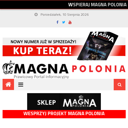
W
S
P
I
E
R
A
J
M
A
G
N
A
P
O
L
O
N
I
A
Poniedziałek, 10 Sierpnia 2026
WESPRZYJ PROJEKT MAGNA POLONIA