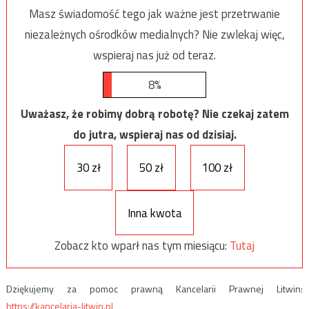
Masz świadomość tego jak ważne jest przetrwanie
niezależnych ośrodków medialnych? Nie zwlekaj więc,
wspieraj nas już od teraz.
8%
Uważasz, że robimy dobrą robotę? Nie czekaj zatem
do jutra, wspieraj nas od dzisiaj.
30 zł
50 zł
100 zł
Inna kwota
Zobacz kto wparł nas tym miesiącu:
Tutaj
Dziękujemy za pomoc prawną Kancelarii Prawnej Litwin:
https://kancelaria-litwin.pl