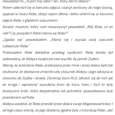
Powiedział mi: „To jest mój rabin? Ten, który dał mi dolara?”
Potem odwrócił się w kierunku zdjęcia i stanął zwrócony do niego twarzą,
spojrzał w twarz Rebe, złożył razem dłonie i lekko ukłonił się w kierunku
zdjęcia Rebe, z głębokim szacunkiem.
Kurator muzeum, który nam towarzyszył powiedział: „Mój Boże, co on
robi? Czy prezydent Polski kłania się Rebe?”
„Zgadza się” powiedziałem. „Kłania się i wyraża swój szacunek
Lubawiczer Rebe.”
Przekazałem Rebe dokładnie przebieg wydarzeń. Rebe bardzo był
zadowolony, że Wałęsa zwiększał swe wysiłki, by pomóc Żydom.
Wierzę, że przesłanie Rebe, przekazane przez mnie i przez dolara było tak
skuteczne, że dosłownie zmieniło cały stosunek Wałęsy i jego odczucia w
stosunku do Żydów i Izraela. Zamknąć biuro PLO, odnosić się do nich jak
do wroga i zaprzestać wysyłania broni do Iranu, Iraku i Syrii to były
drastyczne kroki, które bezpośrednio lub pośrednio spowodowane były
przesłaniem od Rebe.
Wałęsa wiedział, że Rebe przesłał przez dolara swoje błogosławieństwo. I
od tego czasu wierzę, że jego działania zgodne były z instrukcją Rebe: „dać