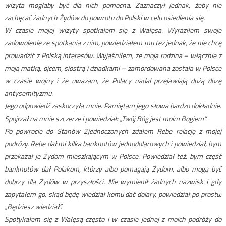
wizyta mogłaby być dla nich pomocna. Zaznaczył jednak, żeby nie
zachęcać żadnych Żydów do powrotu do Polski w celu osiedlenia się.
W czasie mojej wizyty spotkałem się z Wałęsą. Wyraziłem swoje
zadowolenie ze spotkania z nim, powiedziałem mu też jednak, że nie chcę
prowadzić z Polską interesów. Wyjaśniłem, że moja rodzina – włącznie z
moją matką, ojcem, siostrą i dziadkami – zamordowana została w Polsce
w czasie wojny i że uważam, że Polacy nadal przejawiają dużą dozę
antysemityzmu.
Jego odpowiedź zaskoczyła mnie. Pamiętam jego słowa bardzo dokładnie.
Spojrzał na mnie szczerze i powiedział: „Twój Bóg jest moim Bogiem”
Po powrocie do Stanów Zjednoczonych zdałem Rebe relację z mojej
podróży. Rebe dał mi kilka banknotów jednodolarowych i powiedział, bym
przekazał je Żydom mieszkającym w Polsce. Powiedział też, bym część
banknotów dał Polakom, którzy albo pomagają Żydom, albo mogą być
dobrzy dla Żydów w przyszłości. Nie wymienił żadnych nazwisk i gdy
zapytałem go, skąd będę wiedział komu dać dolary, powiedział po prostu:
„Będziesz wiedział”.
Spotykałem się z Wałęsą często i w czasie jednej z moich podróży do