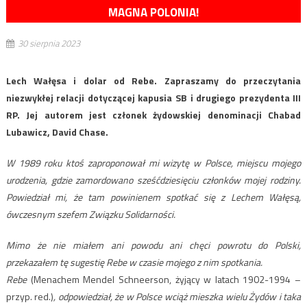
MAGNA POLONIA!
30 sierpnia 2023
Lech Wałęsa i dolar od Rebe. Zapraszamy do przeczytania
niezwykłej relacji dotyczącej kapusia SB i drugiego prezydenta III
RP. Jej autorem jest członek żydowskiej denominacji Chabad
Lubawicz, David Chase.
W 1989 roku ktoś zaproponował mi wizytę w Polsce, miejscu mojego
urodzenia, gdzie zamordowano sześćdziesięciu członków mojej rodziny.
Powiedział mi, że tam powinienem spotkać się z Lechem Wałęsą,
ówczesnym szefem Związku Solidarności.
Mimo że nie miałem ani powodu ani chęci powrotu do Polski,
przekazałem tę sugestię Rebe w czasie mojego z nim spotkania.
Rebe
(Menachem Mendel Schneerson, żyjący w latach 1902-1994 –
przyp. red.)
, odpowiedział, że w Polsce wciąż mieszka wielu Żydów i taka