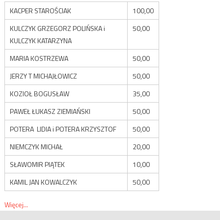
KACPER STAROŚCIAK
100,00
KULCZYK GRZEGORZ POLIŃSKA i
50,00
KULCZYK KATARZYNA
MARIA KOSTRZEWA
50,00
JERZY T MICHAJŁOWICZ
50,00
KOZIOŁ BOGUSŁAW
35,00
PAWEŁ ŁUKASZ ZIEMIAŃSKI
50,00
POTERA LIDIA i POTERA KRZYSZTOF
50,00
NIEMCZYK MICHAŁ
20,00
SŁAWOMIR PIĄTEK
10,00
KAMIL JAN KOWALCZYK
50,00
Więcej...