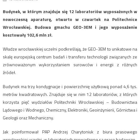
Budynek, w którym znajduje się 12 laboratoriów wyposażonych w
nowoczesną aparaturę, otwarto w czwartek na Politechnice
Wrocławskiej. Budowa gmachu GEO-3EM i jego wyposażenie
kosztowały 102,6 mln zł.
Władze wrocławskiej uczelni podkreślają, że GEO-3EM to unikatowe na
skalę europejską centrum badań i transferu technologii związanych ze
zrównoważonym wykorzystaniem surowców i energii z różnych
źródeł.
Budynek ma trzy kondygnacje i powierzchnię użytkową ponad 4,6 tys.
metrów kwadratowych. Znajduje się w nim 12 laboratoriów, z których
korzysta pięć wydziałów Politechniki Wrocławskiej – Budownictwa
Lądowego i Wodnego, Chemiczny, Elektroniki, Geoinżynierii, Górnictwa i
Geologii oraz Mechaniczny.
Jak poinformował PAP Andrzej Charytoniuk z biura prasowego
wrocławskiej uczelni, w laboratoriach prowadzone są prace badawczo-