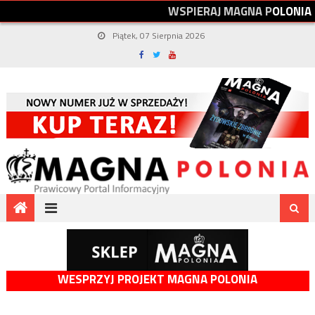
W
S
P
I
E
R
A
J
M
A
G
N
A
P
O
L
O
N
I
A
Piątek, 07 Sierpnia 2026
WESPRZYJ PROJEKT MAGNA POLONIA