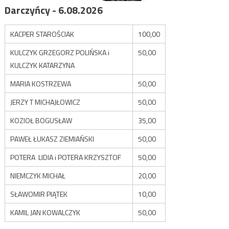
Darczyńcy - 6.08.2026
KACPER STAROŚCIAK
100,00
KULCZYK GRZEGORZ POLIŃSKA i
50,00
KULCZYK KATARZYNA
MARIA KOSTRZEWA
50,00
JERZY T MICHAJŁOWICZ
50,00
KOZIOŁ BOGUSŁAW
35,00
PAWEŁ ŁUKASZ ZIEMIAŃSKI
50,00
POTERA LIDIA i POTERA KRZYSZTOF
50,00
NIEMCZYK MICHAŁ
20,00
SŁAWOMIR PIĄTEK
10,00
KAMIL JAN KOWALCZYK
50,00