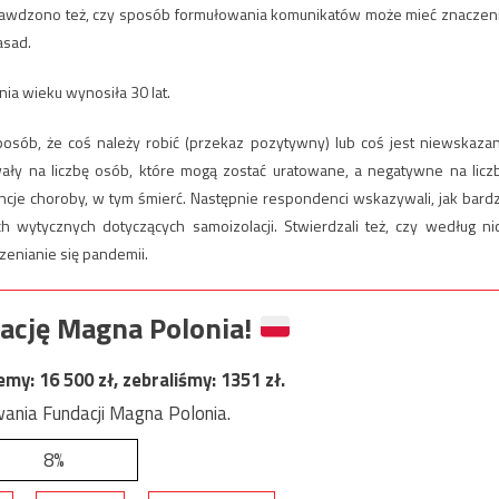
awdzono też, czy sposób formułowania komunikatów może mieć znaczen
asad.
ia wieku wynosiła 30 lat.
sób, że coś należy robić (przekaz pozytywny) lub coś jest niewskaza
ły na liczbę osób, które mogą zostać uratowane, a negatywne na licz
ncje choroby, w tym śmierć. Następnie respondenci wskazywali, jak bard
wytycznych dotyczących samoizolacji. Stwierdzali też, czy według ni
enianie się pandemii.
ację Magna Polonia!
jemy:
16 500
zł, zebraliśmy:
1351
zł.
ania Fundacji Magna Polonia.
8%