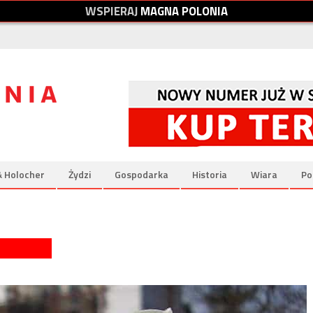
W
S
P
I
E
R
A
J
M
A
G
N
A
P
O
L
O
N
I
A
& Holocher
Żydzi
Gospodarka
Historia
Wiara
Po