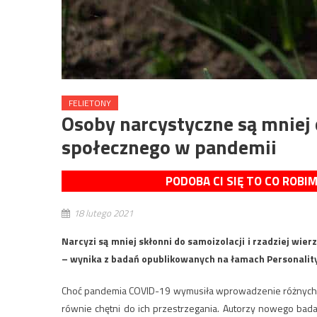
FELIETONY
Osoby narcystyczne są mniej 
społecznego w pandemii
PODOBA CI SIĘ TO CO ROBI
18 lutego 2021
Narcyzi są mniej skłonni do samoizolacji i rzadziej wie
– wynika z badań opublikowanych na łamach Personality 
Choć pandemia COVID-19 wymusiła wprowadzenie różnych og
równie chętni do ich przestrzegania. Autorzy nowego bada