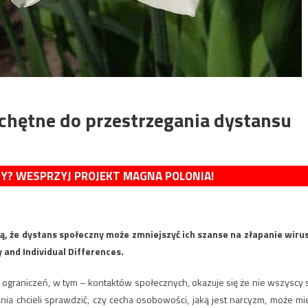
chętne do przestrzegania dystansu
MY? WESPRZYJ PROJEKT MAGNA POLONIA!
rzą, że dystans społeczny może zmniejszyć ich szanse na złapanie wiru
and Individual Differences.
raniczeń, w tym – kontaktów społecznych, okazuje się że nie wszyscy 
nia chcieli sprawdzić, czy cecha osobowości, jaką jest narcyzm, może mi