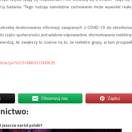
rzy badania. “Tego rodzaju samolubne zachowanie może wywołać reakc
potrzebę dostosowania informacji związanych z COVID-19 do określony
do części społeczności jest właśnie odpowiednie sformułowanie niektóry
ierdzą, że zwiększy to szanse na to, że niektóre grupy, w tym przypad
article/pii/S0191886921000635
t
Obserwuj nas
Zapisz
nictwo:
t jeszcze naród polski?