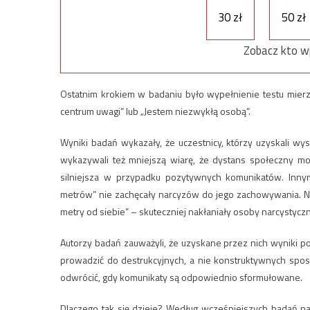
30 zł
50 zł
Zobacz kto w
Ostatnim krokiem w badaniu było wypełnienie testu mierz
centrum uwagi” lub „Jestem niezwykłą osobą”.
Wyniki badań wykazały, że uczestnicy, którzy uzyskali wys
wykazywali też mniejszą wiarę, że dystans społeczny mo
silniejsza w przypadku pozytywnych komunikatów. Inny
metrów” nie zachęcały narcyzów do jego zachowywania. Ne
metry od siebie” – skuteczniej nakłaniały osoby narcystyc
Autorzy badań zauważyli, że uzyskane przez nich wyniki p
prowadzić do destrukcyjnych, a nie konstruktywnych spos
odwrócić, gdy komunikaty są odpowiednio sformułowane.
Dlaczego tak się dzieje? Według wcześniejszych badań narcy