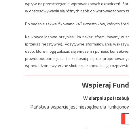
wpływ na przestrzeganie wprowadzonych ograniczeń. Spr
w dostosowywaniu się różnych osób do wprowadzonych z
Do badania zakwalifikowano 743 uczestników, których średn
Naukowcy losowo przypisali im nakaz sformułowany w spo
(przekaz negatywny). Pozytywne sformułowania wskazywa
osób, które mogą zakazić się wirusem i ponieść konsekwe
prawdopodobne jest, że zastosują się do proponowanych 
wprowadzone wytyczne skutecznie spowalniają rozprzestrz
Wspieraj Fund
W sierpniu potrzebu
Państwa wsparcie jest niezbędne dla funkcjonow