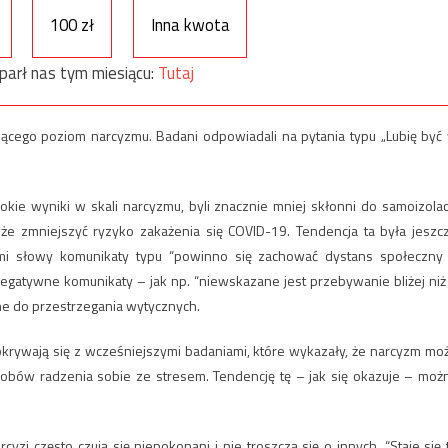
100 zł
Inna kwota
parł nas tym miesiącu:
Tutaj
ącego poziom narcyzmu. Badani odpowiadali na pytania typu „Lubię być
okie wyniki w skali narcyzmu, byli znacznie mniej skłonni do samoizolacj
że zmniejszyć ryzyko zakażenia się COVID-19. Tendencja ta była jeszc
mi słowy komunikaty typu “powinno się zachować dystans społeczny
gatywne komunikaty – jak np. “niewskazane jest przebywanie bliżej niż
zne do przestrzegania wytycznych.
okrywają się z wcześniejszymi badaniami, które wykazały, że narcyzm mo
obów radzenia sobie ze stresem. Tendencję tę – jak się okazuje – moż
zi często czują się niepokonani i nie troszczą się o innych. “Staje się 