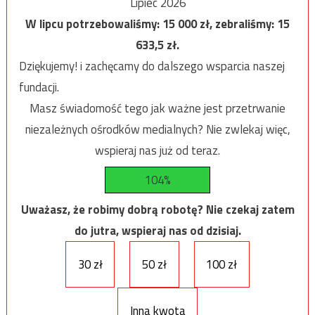
Lipiec 2026
W lipcu potrzebowaliśmy:
15 000
zł, zebraliśmy:
15
633,5
zł.
Dziękujemy! i zachęcamy do dalszego wsparcia naszej
fundacji.
Masz świadomość tego jak ważne jest przetrwanie
niezależnych ośrodków medialnych? Nie zwlekaj więc,
wspieraj nas już od teraz.
104%
Uważasz, że robimy dobrą robotę? Nie czekaj zatem
do jutra, wspieraj nas od dzisiaj.
30 zł
50 zł
100 zł
Inna kwota