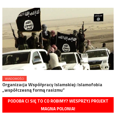
WIADOMOŚCI
Organizacja Współpracy Islamskiej: Islamofobia
„współczesną formą rasizmu”
PODOBA CI SIĘ TO CO ROBIMY? WESPRZYJ PROJEKT
MAGNA POLONIA!