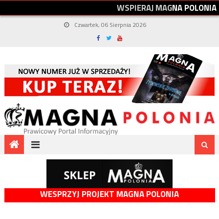
W
S
P
I
E
R
A
J
M
A
G
N
A
P
O
L
O
N
I
A
Czwartek, 06 Sierpnia 2026
WESPRZYJ PROJEKT MAGNA POLONIA