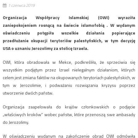
1 czerwca 2019
Organizacja Współpracy Islamskiej (OWI) wyraziła
zaniepokojeniem rosnącą na świecie islamofobią . W wydanym
oświadczeniu potępiła wszelkie działania popierające
przedłużanie okupacji terytoriów palestyńskich, w tym decyzję
USA o uznaniu Jerozolimy za stolicę Izraela.
OWI, która obradowała w Mekce, podkreśliła, że sprzeciwia się
wszystkim podjętym przez Izrael nielegalnym działaniom, których
celem jest zmiana faktów na okupowanych terytoriach palestyńskich, w
tym w Jerozolimie, i podważaniu rozwiązania kryzysu poprzez
utworzenie dwóch państw.
Organizacja zaapelowała do krajów członkowskich o podjęcie
„właściwych kroków” wobec państw, które przenoszą swe ambasady
do Jerozolimy.
W oświadczeniu wydanym na zakończenie obrad OWI odmówiła