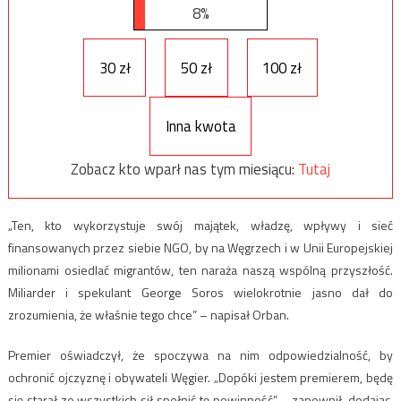
8%
30 zł
50 zł
100 zł
Inna kwota
Zobacz kto wparł nas tym miesiącu:
Tutaj
„Ten, kto wykorzystuje swój majątek, władzę, wpływy i sieć
finansowanych przez siebie NGO, by na Węgrzech i w Unii Europejskiej
milionami osiedlać migrantów, ten naraża naszą wspólną przyszłość.
Miliarder i spekulant George Soros wielokrotnie jasno dał do
zrozumienia, że właśnie tego chce” – napisał Orban.
Premier oświadczył, że spoczywa na nim odpowiedzialność, by
ochronić ojczyznę i obywateli Węgier. „Dopóki jestem premierem, będę
się starał ze wszystkich sił spełnić tę powinność” – zapewnił, dodając,