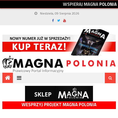
W
S
P
I
E
R
A
J
M
A
G
N
A
P
O
L
O
N
I
A
Niedziela, 09 Sierpnia 2026
WESPRZYJ PROJEKT MAGNA POLONIA