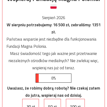
Sierpień 2026
W sierpniu potrzebujemy:
16 500
zł, zebraliśmy:
1351
zł.
Państwa wsparcie jest niezbędne dla funkcjonowania
Fundacji Magna Polonia.
Masz świadomość tego jak ważne jest przetrwanie
niezależnych ośrodków medialnych? Nie zwlekaj więc,
wspieraj nas już od teraz.
8%
Uważasz, że robimy dobrą robotę? Nie czekaj zatem
do jutra, wspieraj nas od dzisiaj.
30 zł
50 zł
100 zł