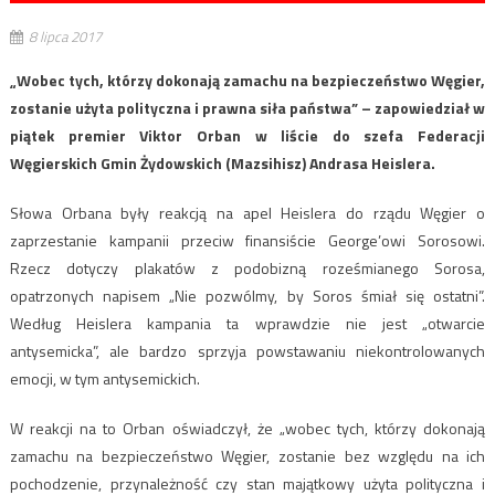
8 lipca 2017
„Wobec tych, którzy dokonają zamachu na bezpieczeństwo Węgier,
zostanie użyta polityczna i prawna siła państwa” – zapowiedział w
piątek premier Viktor Orban w liście do szefa Federacji
Węgierskich Gmin Żydowskich (Mazsihisz) Andrasa Heislera.
Słowa Orbana były reakcją na apel Heislera do rządu Węgier o
zaprzestanie kampanii przeciw finansiście George’owi Sorosowi.
Rzecz dotyczy plakatów z podobizną roześmianego Sorosa,
opatrzonych napisem „Nie pozwólmy, by Soros śmiał się ostatni”.
Według Heislera kampania ta wprawdzie nie jest „otwarcie
antysemicka”, ale bardzo sprzyja powstawaniu niekontrolowanych
emocji, w tym antysemickich.
W reakcji na to Orban oświadczył, że „wobec tych, którzy dokonają
zamachu na bezpieczeństwo Węgier, zostanie bez względu na ich
pochodzenie, przynależność czy stan majątkowy użyta polityczna i