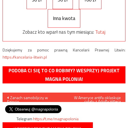
Inna kwota
Zobacz kto wparł nas tym miesiącu:
Tutaj
Dziękujemy za pomoc prawną Kancelarii Prawnej Litwin:
https://kancelaria-litwin.pl
PODOBA CI SIĘ TO CO ROBIMY? WESPRZYJ PROJEKT
MAGNA POLONIA!
Nawigacja
Zanach samobójczy w
W Ameryce antifa oklaskuje
cytaty z Adolfa Hitlera
Egipcie
(VIDEO)
wpisu
Telegram
https://t.me/magnapolonia