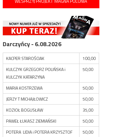
WESPRZYJ PROJEKT MAGNA POLONIA
Darczyńcy - 6.08.2026
KACPER STAROŚCIAK
100,00
KULCZYK GRZEGORZ POLIŃSKA i
50,00
KULCZYK KATARZYNA
MARIA KOSTRZEWA
50,00
JERZY T MICHAJŁOWICZ
50,00
KOZIOŁ BOGUSŁAW
35,00
PAWEŁ ŁUKASZ ZIEMIAŃSKI
50,00
POTERA LIDIA i POTERA KRZYSZTOF
50,00