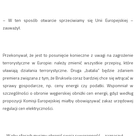
– W ten sposób otwarcie sprzeciwiamy się Unii Europejskiej –
zauważył.
Przekonywał, że jest to posunięcie konieczne z uwagi na zagrożenie
terrorystyczne w Europie: należy zmienić wszystkie przepisy, które
uławiają działania terrorystyczne. Druga „batalia” będzie zdaniem
premiera związana z tym, że Bruksela coraz bardziej chce się wtrącać w
sprawy gospodarcze, np. ceny energii czy podatki. Wspomniał w
szczególności o obronie węgierskiej obniżki cen energii, gdyż według
propozycji Komisji Europejskiej miałby obowiązywać zakaz urzędowej
regulacji cen elektryczności.
– W obu sferach musimy obronić swoją suwerenność – zaznaczył.