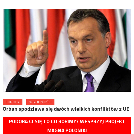
EUROPA
WIADOMOŚCI
Orban spodziewa się dwóch wielkich konfliktów z UE
PODOBA CI SIĘ TO CO ROBIMY? WESPRZYJ PROJEKT
MAGNA POLONIA!