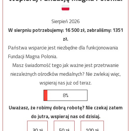
Sierpień 2026
W sierpniu potrzebujemy:
16 500
zł, zebraliśmy:
1351
zł.
Państwa wsparcie jest niezbędne dla funkcjonowania
Fundacji Magna Polonia.
Masz świadomość tego jak ważne jest przetrwanie
niezależnych ośrodków medialnych? Nie zwlekaj więc,
wspieraj nas już od teraz.
8%
Uważasz, że robimy dobrą robotę? Nie czekaj zatem
do jutra, wspieraj nas od dzisiaj.
30 zł
50 zł
100 zł