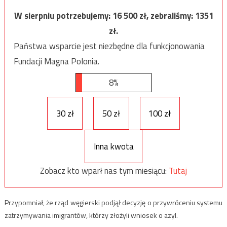
W sierpniu potrzebujemy:
16 500
zł, zebraliśmy:
1351
zł.
Państwa wsparcie jest niezbędne dla funkcjonowania
Fundacji Magna Polonia.
8%
30 zł
50 zł
100 zł
Inna kwota
Zobacz kto wparł nas tym miesiącu:
Tutaj
Przypomniał, że rząd węgierski podjął decyzję o przywróceniu systemu
zatrzymywania imigrantów, którzy złożyli wniosek o azyl.