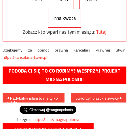
Inna kwota
Zobacz kto wparł nas tym miesiącu:
Tutaj
Dziękujemy za pomoc prawną Kancelarii Prawnej Litwin:
https://kancelaria-litwin.pl
PODOBA CI SIĘ TO CO ROBIMY? WESPRZYJ PROJEKT
MAGNA POLONIA!
Nawigacja
Radykalny islam to nie tylko
Stworzyli plastik z żywicy
salafici
wpisu
Telegram
https://t.me/magnapolonia