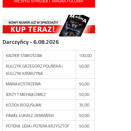
WESPRZYJ PROJEKT MAGNA POLONIA
Darczyńcy - 6.08.2026
KACPER STAROŚCIAK
100,00
KULCZYK GRZEGORZ POLIŃSKA i
50,00
KULCZYK KATARZYNA
MARIA KOSTRZEWA
50,00
JERZY T MICHAJŁOWICZ
50,00
KOZIOŁ BOGUSŁAW
35,00
PAWEŁ ŁUKASZ ZIEMIAŃSKI
50,00
POTERA LIDIA i POTERA KRZYSZTOF
50,00