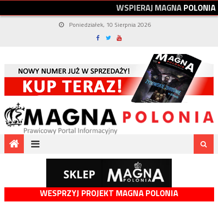
W
S
P
I
E
R
A
J
M
A
G
N
A
P
O
L
O
N
I
A
Poniedziałek, 10 Sierpnia 2026
WESPRZYJ PROJEKT MAGNA POLONIA