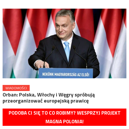
WIADOMOŚCI
Orban: Polska, Włochy i Węgry spróbują
przeorganizować europejską prawicę
PODOBA CI SIĘ TO CO ROBIMY? WESPRZYJ PROJEKT
MAGNA POLONIA!