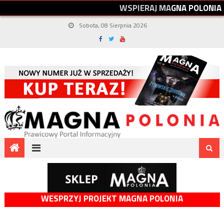
W
S
P
I
E
R
A
J
M
A
G
N
A
P
O
L
O
N
I
A
Sobota, 08 Sierpnia 2026
WESPRZYJ PROJEKT MAGNA POLONIA