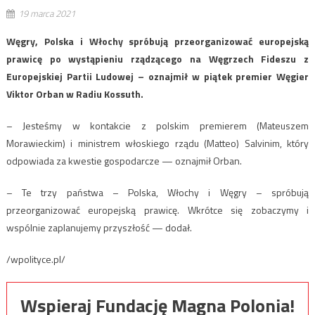
19 marca 2021
Węgry, Polska i Włochy spróbują przeorganizować europejską
prawicę po wystąpieniu rządzącego na Węgrzech Fideszu z
Europejskiej Partii Ludowej – oznajmił w piątek premier Węgier
Viktor Orban w Radiu Kossuth.
– Jesteśmy w kontakcie z polskim premierem (Mateuszem
Morawieckim) i ministrem włoskiego rządu (Matteo) Salvinim, który
odpowiada za kwestie gospodarcze — oznajmił Orban.
– Te trzy państwa – Polska, Włochy i Węgry – spróbują
przeorganizować europejską prawicę. Wkrótce się zobaczymy i
wspólnie zaplanujemy przyszłość — dodał.
/wpolityce.pl/
Wspieraj Fundację Magna Polonia!