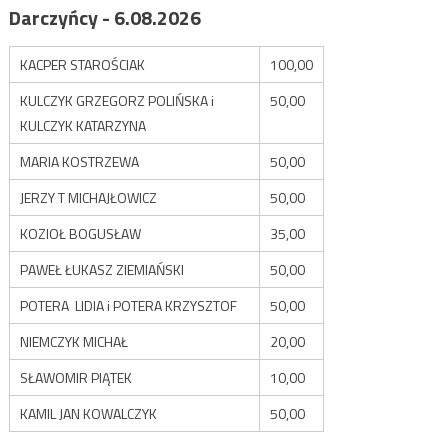
Darczyńcy - 6.08.2026
KACPER STAROŚCIAK
100,00
KULCZYK GRZEGORZ POLIŃSKA i
50,00
KULCZYK KATARZYNA
MARIA KOSTRZEWA
50,00
JERZY T MICHAJŁOWICZ
50,00
KOZIOŁ BOGUSŁAW
35,00
PAWEŁ ŁUKASZ ZIEMIAŃSKI
50,00
POTERA LIDIA i POTERA KRZYSZTOF
50,00
NIEMCZYK MICHAŁ
20,00
SŁAWOMIR PIĄTEK
10,00
KAMIL JAN KOWALCZYK
50,00