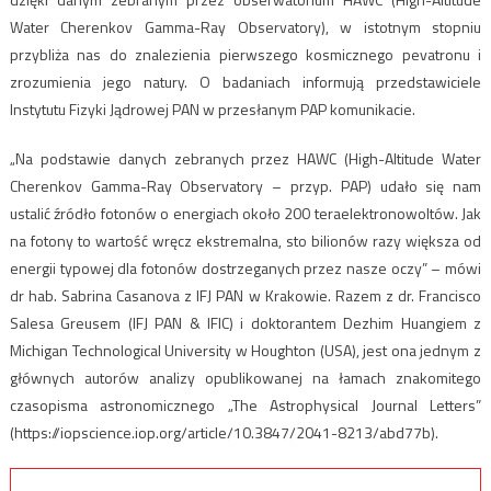
Water Cherenkov Gamma-Ray Observatory), w istotnym stopniu
przybliża nas do znalezienia pierwszego kosmicznego pevatronu i
zrozumienia jego natury. O badaniach informują przedstawiciele
Instytutu Fizyki Jądrowej PAN w przesłanym PAP komunikacie.
„Na podstawie danych zebranych przez HAWC (High-Altitude Water
Cherenkov Gamma-Ray Observatory – przyp. PAP) udało się nam
ustalić źródło fotonów o energiach około 200 teraelektronowoltów. Jak
na fotony to wartość wręcz ekstremalna, sto bilionów razy większa od
energii typowej dla fotonów dostrzeganych przez nasze oczy” – mówi
dr hab. Sabrina Casanova z IFJ PAN w Krakowie. Razem z dr. Francisco
Salesa Greusem (IFJ PAN & IFIC) i doktorantem Dezhim Huangiem z
Michigan Technological University w Houghton (USA), jest ona jednym z
głównych autorów analizy opublikowanej na łamach znakomitego
czasopisma astronomicznego „The Astrophysical Journal Letters”
(https://iopscience.iop.org/article/10.3847/2041-8213/abd77b).