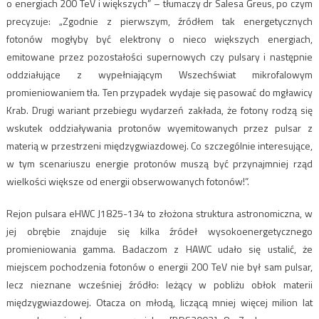
o energiach 200 TeV i większych” – tłumaczy dr Salesa Greus, po czym
precyzuje: „Zgodnie z pierwszym, źródłem tak energetycznych
fotonów mogłyby być elektrony o nieco większych energiach,
emitowane przez pozostałości supernowych czy pulsary i następnie
oddziałujące z wypełniającym Wszechświat mikrofalowym
promieniowaniem tła. Ten przypadek wydaje się pasować do mgławicy
Krab. Drugi wariant przebiegu wydarzeń zakłada, że fotony rodzą się
wskutek oddziaływania protonów wyemitowanych przez pulsar z
materią w przestrzeni międzygwiazdowej. Co szczególnie interesujące,
w tym scenariuszu energie protonów muszą być przynajmniej rząd
wielkości większe od energii obserwowanych fotonów!”.
Rejon pulsara eHWC J1825-134 to złożona struktura astronomiczna, w
jej obrębie znajduje się kilka źródeł wysokoenergetycznego
promieniowania gamma. Badaczom z HAWC udało się ustalić, że
miejscem pochodzenia fotonów o energii 200 TeV nie był sam pulsar,
lecz nieznane wcześniej źródło: leżący w pobliżu obłok materii
międzygwiazdowej. Otacza on młodą, liczącą mniej więcej milion lat