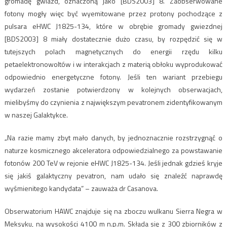
gromadę gwiazd, oznaczoną jako [BDS2003] 8. Zaobserwowane
fotony mogły więc być wyemitowane przez protony pochodzące z
pulsara eHWC J1825-134, które w obrębie gromady gwiezdnej
[BDS2003] 8 miały dostatecznie dużo czasu, by rozpędzić się w
tutejszych polach magnetycznych do energii rzędu kilku
petaelektronowoltów i w interakcjach z materią obłoku wyprodukować
odpowiednio energetyczne fotony. Jeśli ten wariant przebiegu
wydarzeń zostanie potwierdzony w kolejnych obserwacjach,
mielibyśmy do czynienia z największym pevatronem zidentyfikowanym
w naszej Galaktykce.
„Na razie mamy zbyt mało danych, by jednoznacznie rozstrzygnąć o
naturze kosmicznego akceleratora odpowiedzialnego za powstawanie
fotonów 200 TeV w rejonie eHWC J1825-134. Jeśli jednak gdzieś kryje
się jakiś galaktyczny pevatron, nam udało się znaleźć naprawdę
wyśmienitego kandydata” – zauważa dr Casanova.
Obserwatorium HAWC znajduje się na zboczu wulkanu Sierra Negra w
Meksyku, na wysokości 4100 m n.p.m. Składa się z 300 zbiorników z