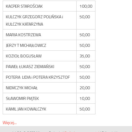
KACPER STAROŚCIAK
100,00
KULCZYK GRZEGORZ POLIŃSKA i
50,00
KULCZYK KATARZYNA
MARIA KOSTRZEWA
50,00
JERZY T MICHAJŁOWICZ
50,00
KOZIOŁ BOGUSŁAW
35,00
PAWEŁ ŁUKASZ ZIEMIAŃSKI
50,00
POTERA LIDIA i POTERA KRZYSZTOF
50,00
NIEMCZYK MICHAŁ
20,00
SŁAWOMIR PIĄTEK
10,00
KAMIL JAN KOWALCZYK
50,00
Więcej...