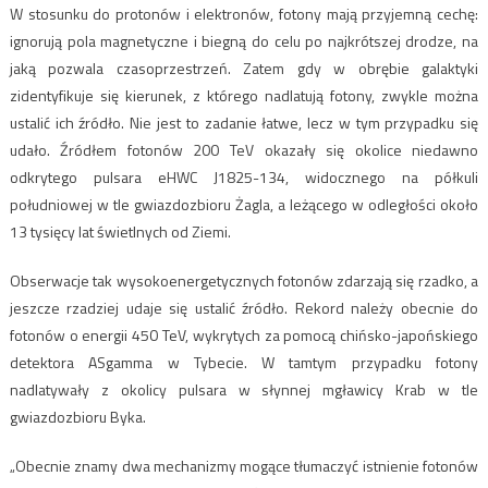
W stosunku do protonów i elektronów, fotony mają przyjemną cechę:
ignorują pola magnetyczne i biegną do celu po najkrótszej drodze, na
jaką pozwala czasoprzestrzeń. Zatem gdy w obrębie galaktyki
zidentyfikuje się kierunek, z którego nadlatują fotony, zwykle można
ustalić ich źródło. Nie jest to zadanie łatwe, lecz w tym przypadku się
udało. Źródłem fotonów 200 TeV okazały się okolice niedawno
odkrytego pulsara eHWC J1825-134, widocznego na półkuli
południowej w tle gwiazdozbioru Żagla, a leżącego w odległości około
13 tysięcy lat świetlnych od Ziemi.
Obserwacje tak wysokoenergetycznych fotonów zdarzają się rzadko, a
jeszcze rzadziej udaje się ustalić źródło. Rekord należy obecnie do
fotonów o energii 450 TeV, wykrytych za pomocą chińsko-japońskiego
detektora ASgamma w Tybecie. W tamtym przypadku fotony
nadlatywały z okolicy pulsara w słynnej mgławicy Krab w tle
gwiazdozbioru Byka.
„Obecnie znamy dwa mechanizmy mogące tłumaczyć istnienie fotonów