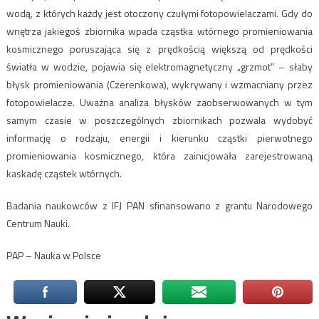
wodą, z których każdy jest otoczony czułymi fotopowielaczami. Gdy do
wnętrza jakiegoś zbiornika wpada cząstka wtórnego promieniowania
kosmicznego poruszająca się z prędkością większą od prędkości
światła w wodzie, pojawia się elektromagnetyczny „grzmot” – słaby
błysk promieniowania (Czerenkowa), wykrywany i wzmacniany przez
fotopowielacze. Uważna analiza błysków zaobserwowanych w tym
samym czasie w poszczególnych zbiornikach pozwala wydobyć
informację o rodzaju, energii i kierunku cząstki pierwotnego
promieniowania kosmicznego, która zainicjowała zarejestrowaną
kaskadę cząstek wtórnych.
Badania naukowców z IFJ PAN sfinansowano z grantu Narodowego
Centrum Nauki.
PAP – Nauka w Polsce