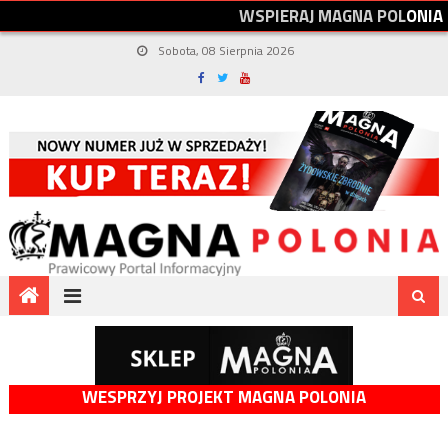
W
S
P
I
E
R
A
J
M
A
G
N
A
P
O
L
O
N
I
A
Sobota, 08 Sierpnia 2026
WESPRZYJ PROJEKT MAGNA POLONIA