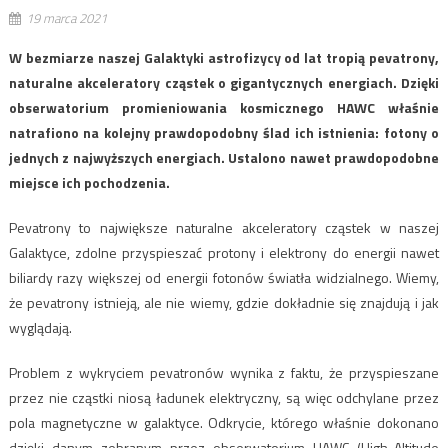
19 marca 2021
W bezmiarze naszej Galaktyki astrofizycy od lat tropią pevatrony,
naturalne akceleratory cząstek o gigantycznych energiach. Dzięki
obserwatorium promieniowania kosmicznego HAWC właśnie
natrafiono na kolejny prawdopodobny ślad ich istnienia: fotony o
jednych z najwyższych energiach. Ustalono nawet prawdopodobne
miejsce ich pochodzenia.
Pevatrony to największe naturalne akceleratory cząstek w naszej
Galaktyce, zdolne przyspieszać protony i elektrony do energii nawet
biliardy razy większej od energii fotonów światła widzialnego. Wiemy,
że pevatrony istnieją, ale nie wiemy, gdzie dokładnie się znajdują i jak
wyglądają.
Problem z wykryciem pevatronów wynika z faktu, że przyspieszane
przez nie cząstki niosą ładunek elektryczny, są więc odchylane przez
pola magnetyczne w galaktyce. Odkrycie, którego właśnie dokonano
dzięki danym zebranym przez obserwatorium HAWC (High-Altitude