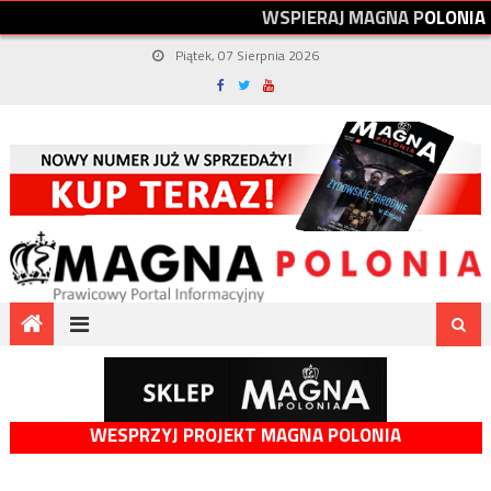
W
S
P
I
E
R
A
J
M
A
G
N
A
P
O
L
O
N
I
A
Piątek, 07 Sierpnia 2026
WESPRZYJ PROJEKT MAGNA POLONIA