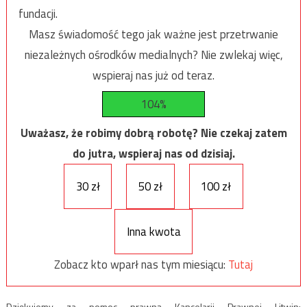
fundacji.
Masz świadomość tego jak ważne jest przetrwanie
niezależnych ośrodków medialnych? Nie zwlekaj więc,
wspieraj nas już od teraz.
104%
Uważasz, że robimy dobrą robotę? Nie czekaj zatem
do jutra, wspieraj nas od dzisiaj.
30 zł
50 zł
100 zł
Inna kwota
Zobacz kto wparł nas tym miesiącu:
Tutaj
Dziękujemy za pomoc prawną Kancelarii Prawnej Litwin: