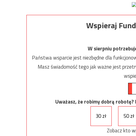
Wspieraj Fund
W sierpniu potrzebu
Państwa wsparcie jest niezbędne dla funkcjonow
Masz świadomość tego jak ważne jest przetrw
wspie
Uważasz, że robimy dobrą robotę? Ni
30 zł
50 zł
Zobacz kto w