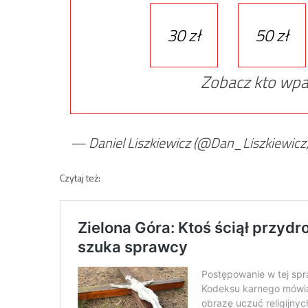
30 zł
50 zł
Zobacz kto wpa
— Daniel Liszkiewicz (@Dan_Liszkiewicz
Czytaj też: