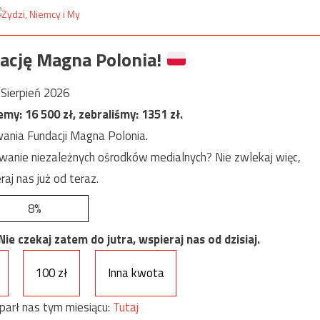
ację Magna Polonia!
Sierpień 2026
jemy:
16 500
zł, zebraliśmy:
1351
zł.
ania Fundacji Magna Polonia.
anie niezależnych ośrodków medialnych? Nie zwlekaj więc,
raj nas już od teraz.
8%
e czekaj zatem do jutra, wspieraj nas od dzisiaj.
100 zł
Inna kwota
parł nas tym miesiącu:
Tutaj