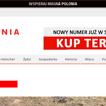
W
S
P
I
E
R
A
J
M
A
G
N
A
P
O
L
O
N
I
A
& Holocher
Żydzi
Gospodarka
Historia
Wiara
Po