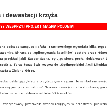
 i dewastacji krzyża
MY? WESPRZYJ PROJEKT MAGNA POLONIA!
zona podczas campusu Rafała Trzaskowskiego wywołała kilka tygod
ławomira Nitrasa do „opiłowywania katolików” zostało przez różny
a przykład jakiś Kacper Szoka, cytując słowa posła, deklarował, 
jszością. Teraz tenże świr wzywa do „Ogólnopolskiej Akcji Likwidac
rzyża w Zielonej Górze.
zoka, deklarując: „Precz z przydrożnymi krzyżami. To symbol nienawiści
 na siłę jest przeciw ludziom”. Nagranie zamieścił na facebookowej grup
 administratorem i która liczy blisko 600 członków.
i zdecydowany przeciwnik symboli religijnych w przestrzeni publiczne