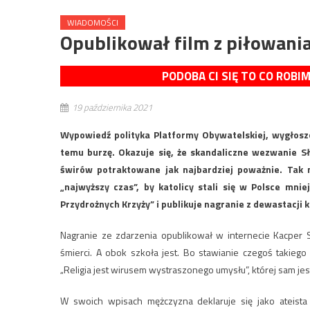
WIADOMOŚCI
Opublikował film z piłowania
PODOBA CI SIĘ TO CO ROBI
19 października 2021
Wypowiedź polityka Platformy Obywatelskiej, wygłos
temu burzę. Okazuje się, że skandaliczne wezwanie S
świrów potraktowane jak najbardziej poważnie. Tak n
„najwyższy czas”, by katolicy stali się w Polsce mnie
Przydrożnych Krzyży” i publikuje nagranie z dewastacji k
Nagranie ze zdarzenia opublikował w internecie Kacper S
śmierci. A obok szkoła jest. Bo stawianie czegoś takiego
„Religia jest wirusem wystraszonego umysłu”, której sam jest
W swoich wpisach mężczyzna deklaruje się jako ateista 