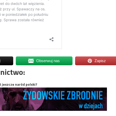
t
Obserwuj nas
Zapisz
nictwo:
t jeszcze naród polski?