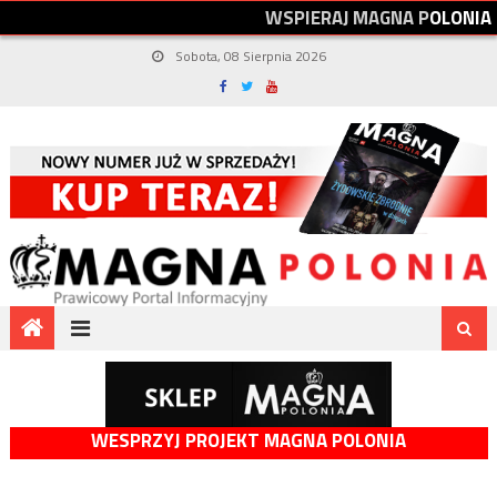
W
S
P
I
E
R
A
J
M
A
G
N
A
P
O
L
O
N
I
A
Sobota, 08 Sierpnia 2026
WESPRZYJ PROJEKT MAGNA POLONIA