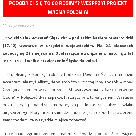
PODOBA CI SIĘ TO CO ROBIMY? WESPRZYJ PROJEKT
MAGNA POLONIA!
17 grudnia 2019
„Opolski Szlak Powstań Śląskich” – pod takim hasłem otwarto dziś
(17.12) wystawę w urzędzie wojewódzkim. Na 24 planszach
zobaczymy 22 miejsca na Opolszczyźnie związane z historią z lat
1919-1921 i walk o przyłączenie Śląska do Polski.
– Chcieliśmy zakończyć rok obchodzenia Powstań Śląskich mocnym
akcentem, ale myśleliśmy, żeby zrobić to w trochę inny sposób – mówi
Grzegorz Flerianowicz, prezes Stowarzyszenia „Biało-czerwone
Opole”. – Połączyć dwa aspekty, historyczny z turystycznym. Wystawa
poza czystą wiedzą merytoryczną dostarcza także szlaku
turystycznego, który można samodzielnie przejść, przejechać rowerem,
samochodem i te wszystkie miejsca zobaczyć.
Prace nad zgromadzeniem materiału trwały ponad 2 miesiące.