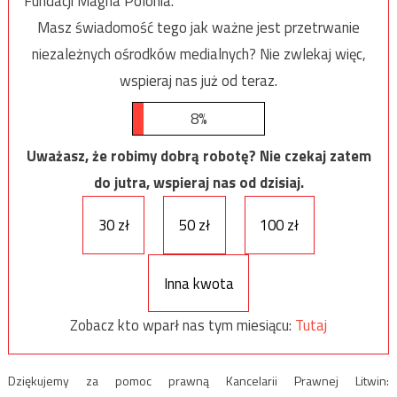
Fundacji Magna Polonia.
Masz świadomość tego jak ważne jest przetrwanie
niezależnych ośrodków medialnych? Nie zwlekaj więc,
wspieraj nas już od teraz.
8%
Uważasz, że robimy dobrą robotę? Nie czekaj zatem
do jutra, wspieraj nas od dzisiaj.
30 zł
50 zł
100 zł
Inna kwota
Zobacz kto wparł nas tym miesiącu:
Tutaj
Dziękujemy za pomoc prawną Kancelarii Prawnej Litwin: