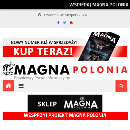
W
S
P
I
E
R
A
J
M
A
G
N
A
P
O
L
O
N
I
A
Czwartek, 06 Sierpnia 2026
WESPRZYJ PROJEKT MAGNA POLONIA