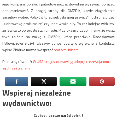
jego kompanii, polskich patriotów można dowolnie wyzywać, obrażac,
dehumanizować. Z drugiej strony dla OMZRiK, każde złagodzenie
zarzutów wobec Polaków to spisek „skrajnej prawicy” i ochrona przez
„ziobrowską prokuraturę” czy inne wraże siły. Po raz kolejny widzimy,
że lewica to po prostu stan umysłu. Przy okazji przypominamy, że wciąż
trwa zbiórka na walkę z OMZRiK, który przeciwko Radosławowi
Patlewiczowi złożył fałszywy donos oparty o wyrwane z kontekstu
wpisy. Zbiórke można wesprzeć
pod tym linkiem.
Polecamy również:
W USA urzędy odmawiają adopcji chrześcijanom, bo
są chrześcijanami
Wspieraj niezależne
wydawnictwo:
Czy jest jeszcze naród polski?