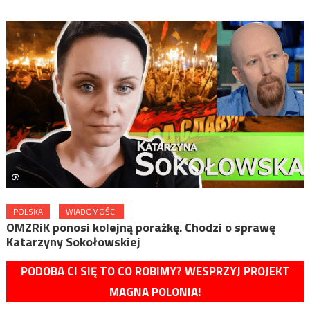
POLSKA
WIADOMOŚCI
OMZRiK ponosi kolejną porażkę. Chodzi o sprawę
Katarzyny Sokołowskiej
PODOBA CI SIĘ TO CO ROBIMY? WESPRZYJ PROJEKT
MAGNA POLONIA!