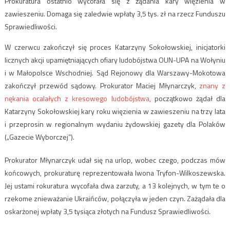
Prokuratura ostatnio wycofała się z żądania kary więzienia w
zawieszeniu. Domaga się zaledwie wpłaty 3,5 tys. zł na rzecz Funduszu
Sprawiedliwości.
W czerwcu zakończył się proces Katarzyny Sokołowskiej, inicjatorki
licznych akcji upamiętniających ofiary ludobójstwa OUN-UPA na Wołyniu
i w Małopolsce Wschodniej. Sąd Rejonowy dla Warszawy-Mokotowa
zakończył przewód sądowy. Prokurator Maciej Młynarczyk,
znany z
nękania ocalałych z kresowego ludobójstwa,
początkowo żądał dla
Katarzyny Sokołowskiej kary roku więzienia w zawieszeniu na trzy lata
i przeprosin w regionalnym wydaniu żydowskiej gazety dla Polaków
(„Gazecie Wyborczej”).
Prokurator Młynarczyk udał się na urlop, wobec czego, podczas mów
końcowych, prokuraturę reprezentowała Iwona Tryfon-Wilkoszewska.
Jej ustami rokuratura wycofała dwa zarzuty, a 13 kolejnych, w tym te o
rzekome znieważanie Ukraińców, połączyła w jeden czyn. Zażądała dla
oskarżonej wpłaty 3,5 tysiąca złotych na Fundusz Sprawiedliwości.