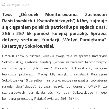
15 sierpnia 2023
Tzw. „Ośrodek Monitorowania Zachowań
Rasistowskich i Ksenofobicznych”, który zajmuje
się ciąganiem polskich patriotów po sądach z art.
256 i 257 kk poniósł kolejną porażkę. Sprawa
dotyczy szefowej fundacji „Wołyń Pamiętamy”,
Katarzyny Sokołowskiej.
OMZRiK znów publicznie wylewa swoje żale w sprawie Katarzyny
Sokołowskiej, szefowej fundacji „Wołyń Pamiętamy”. Przypomnijmy:
współpracujący z „Ośrodkiem” Konrada Dulkowskiego, skrajnie
lewicowy prokurator Maciej Młynarczyk, przedstawił Katarzynie
Sokołowiskiej 15 zarzutów m.in. o tzw. mowę nienawiści i „obrażenie
narodu ukraińskiego”. Sprawa ruszyła po donosie OMZRiK ze
standardowych dla działalności Konrada Dulkowskiego i jego
kompana-przestępcy Rafała Gawła, art. 256 i 257 kk.