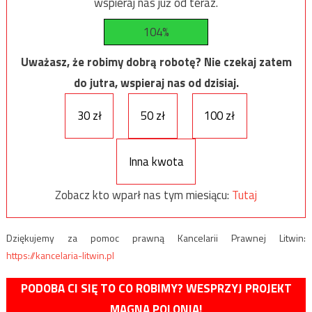
wspieraj nas już od teraz.
104%
Uważasz, że robimy dobrą robotę? Nie czekaj zatem
do jutra, wspieraj nas od dzisiaj.
30 zł
50 zł
100 zł
Inna kwota
Zobacz kto wparł nas tym miesiącu:
Tutaj
Dziękujemy za pomoc prawną Kancelarii Prawnej Litwin:
https://kancelaria-litwin.pl
PODOBA CI SIĘ TO CO ROBIMY? WESPRZYJ PROJEKT
MAGNA POLONIA!