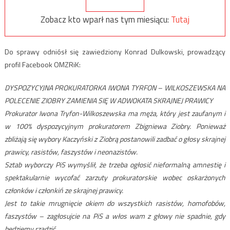
Zobacz kto wparł nas tym miesiącu:
Tutaj
Do sprawy odniósł się zawiedziony Konrad Dulkowski, prowadzący
profil Facebook OMZRiK:
DYSPOZYCYJNA PROKURATORKA IWONA TYRFON – WILKOSZEWSKA NA
POLECENIE ZIOBRY ZAMIENIA SIĘ W ADWOKATA SKRAJNEJ PRAWICY
Prokurator Iwona Tryfon-Wilkoszewska ma męża, który jest zaufanym i
w 100% dyspozycyjnym prokuratorem Zbigniewa Ziobry. Ponieważ
zbliżają się wybory Kaczyński z Ziobrą postanowili zadbać o głosy skrajnej
prawicy, rasistów, faszystów i neonazistów.
Sztab wyborczy PiS wymyślił, że trzeba ogłosić nieformalną amnestię i
spektakularnie wycofać zarzuty prokuratorskie wobec oskarżonych
członków i członkiń ze skrajnej prawicy.
Jest to takie mrugnięcie okiem do wszystkich rasistów, homofobów,
faszystów – zagłosujcie na PiS a włos wam z głowy nie spadnie, gdy
będziemy rządzić.