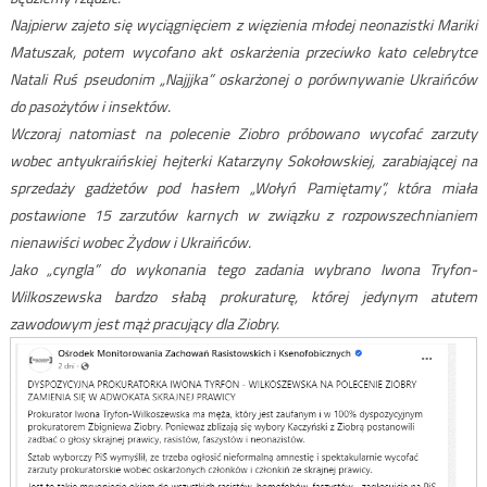
Najpierw zajeto się wyciągnięciem z więzienia młodej neonazistki Mariki
Matuszak, potem wycofano akt oskarżenia przeciwko kato celebrytce
Natali Ruś pseudonim „Najjjka” oskarżonej o porównywanie Ukraińców
do pasożytów i insektów.
Wczoraj natomiast na polecenie Ziobro próbowano wycofać zarzuty
wobec antyukraińskiej hejterki Katarzyny Sokołowskiej, zarabiającej na
sprzedaży gadżetów pod hasłem „Wołyń Pamiętamy”, która miała
postawione 15 zarzutów karnych w związku z rozpowszechnianiem
nienawiści wobec Żydow i Ukraińców.
Jako „cyngla” do wykonania tego zadania wybrano Iwona Tryfon-
Wilkoszewska bardzo słabą prokuraturę, której jedynym atutem
zawodowym jest mąż pracujący dla Ziobry.