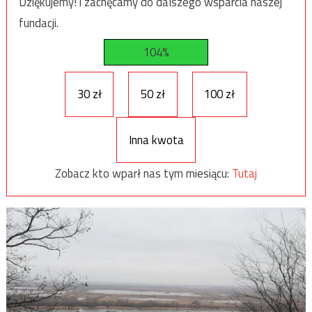
Dziękujemy! i zachęcamy do dalszego wsparcia naszej
fundacji.
104%
30 zł
50 zł
100 zł
Inna kwota
Zobacz kto wparł nas tym miesiącu:
Tutaj