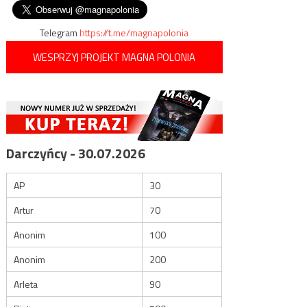
wpisu
Brytanii
Telegram
https://t.me/magnapolonia
WESPRZYJ PROJEKT MAGNA POLONIA
Darczyńcy - 30.07.2026
AP
30
Artur
70
Anonim
100
Anonim
200
Arleta
90