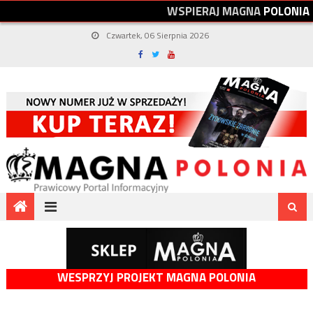
W
S
P
I
E
R
A
J
M
A
G
N
A
P
O
L
O
N
I
A
Czwartek, 06 Sierpnia 2026
WESPRZYJ PROJEKT MAGNA POLONIA