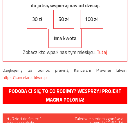
do jutra, wspieraj nas od dzisiaj.
30 zł
50 zł
100 zł
Inna kwota
Zobacz kto wparł nas tym miesiącu:
Tutaj
Dziękujemy za pomoc prawną Kancelarii Prawnej Litwin:
https://kancelaria-litwin.pl
PODOBA CI SIĘ TO CO ROBIMY? WESPRZYJ PROJEKT
MAGNA POLONIA!
Nawigacja
„Dzieci do śmieci” –
Zaledwie siedem zgonów z
powodu COVID-19
szokująca akcja
zarejestrowano w ciągu
zdemoralizowanych „julek”
ostatniej doby w Wielkiej