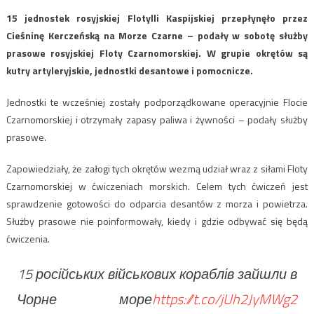
15 jednostek rosyjskiej Flotylli Kaspijskiej przepłynęło przez
Cieśninę Kerczeńską na Morze Czarne – podały w sobotę służby
prasowe rosyjskiej Floty Czarnomorskiej. W grupie okrętów są
kutry artyleryjskie, jednostki desantowe i pomocnicze.
Jednostki te wcześniej zostały podporządkowane operacyjnie Flocie
Czarnomorskiej i otrzymały zapasy paliwa i żywności – podały służby
prasowe.
Zapowiedziały, że załogi tych okrętów wezmą udział wraz z siłami Floty
Czarnomorskiej w ćwiczeniach morskich. Celem tych ćwiczeń jest
sprawdzenie gotowości do odparcia desantów z morza i powietrza.
Służby prasowe nie poinformowały, kiedy i gdzie odbywać się będą
ćwiczenia.
15 російських військових кораблів зайшли в
Чорне море
https://t.co/jUh2JyMWg2