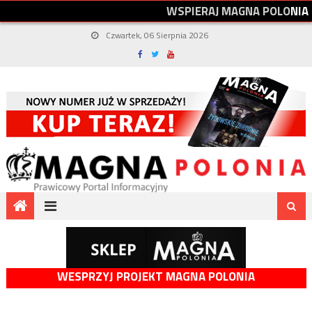
W
S
P
I
E
R
A
J
M
A
G
N
A
P
O
L
O
N
I
A
Czwartek, 06 Sierpnia 2026
WESPRZYJ PROJEKT MAGNA POLONIA