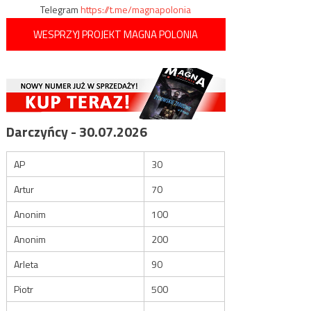
Telegram
https://t.me/magnapolonia
WESPRZYJ PROJEKT MAGNA POLONIA
Darczyńcy - 30.07.2026
AP
30
Artur
70
Anonim
100
Anonim
200
Arleta
90
Piotr
500