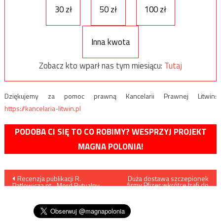
30 zł
50 zł
100 zł
Inna kwota
Zobacz kto wparł nas tym miesiącu:
Tutaj
Dziękujemy za pomoc prawną Kancelarii Prawnej Litwin:
https://kancelaria-litwin.pl
PODOBA CI SIĘ TO CO ROBIMY? WESPRZYJ PROJEKT
MAGNA POLONIA!
Nawigacja
Recenzja publikacji R.
Duża dostawa szczepionek
firmy Pfizer wkrótce trafi do
Patlewicza pt. „Mord Rytualny
Polski
wpisu
w Rzeszowie? Śledztwo
historyczne”