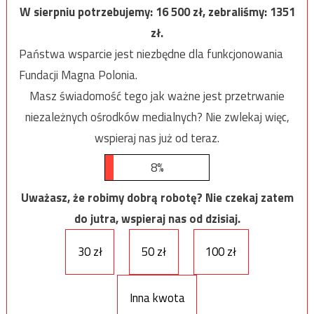
W sierpniu potrzebujemy:
16 500
zł, zebraliśmy:
1351
zł.
Państwa wsparcie jest niezbędne dla funkcjonowania
Fundacji Magna Polonia.
Masz świadomość tego jak ważne jest przetrwanie
niezależnych ośrodków medialnych? Nie zwlekaj więc,
wspieraj nas już od teraz.
8%
Uważasz, że robimy dobrą robotę? Nie czekaj zatem
do jutra, wspieraj nas od dzisiaj.
30 zł
50 zł
100 zł
Inna kwota