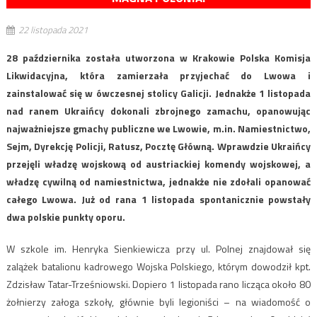
22 listopada 2021
28 października została utworzona w Krakowie Polska Komisja
Likwidacyjna, która zamierzała przyjechać do Lwowa i
zainstalować się w ówczesnej stolicy Galicji. Jednakże 1 listopada
nad ranem Ukraińcy dokonali zbrojnego zamachu, opanowując
najważniejsze gmachy publiczne we Lwowie, m.in. Namiestnictwo,
Sejm, Dyrekcję Policji, Ratusz, Pocztę Główną. Wprawdzie Ukraińcy
przejęli władzę wojskową od austriackiej komendy wojskowej, a
władzę cywilną od namiestnictwa, jednakże nie zdołali opanować
całego Lwowa. Już od rana 1 listopada spontanicznie powstały
dwa polskie punkty oporu.
W szkole im. Henryka Sienkiewicza przy ul. Polnej znajdował się
zalążek batalionu kadrowego Wojska Polskiego, którym dowodził kpt.
Zdzisław Tatar-Trześniowski. Dopiero 1 listopada rano licząca około 80
żołnierzy załoga szkoły, głównie byli legioniści – na wiadomość o