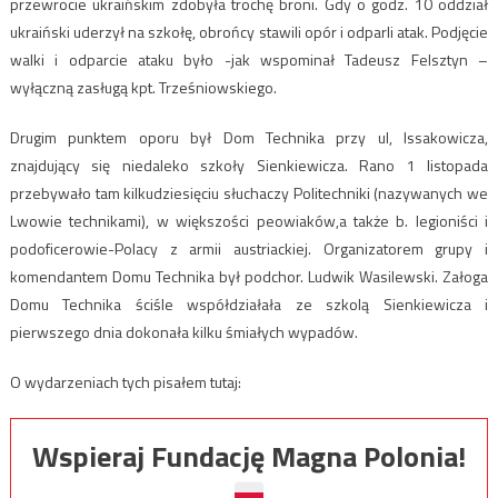
przewrocie ukraińskim zdobyła trochę broni. Gdy o godz. 10 oddział
ukraiński uderzył na szkołę, obrońcy stawili opór i odparli atak. Podjęcie
walki i odparcie ataku było -jak wspominał Tadeusz Felsztyn –
wyłączną zasługą kpt. Trześniowskiego.
Drugim punktem oporu był Dom Technika przy ul, Issakowicza,
znajdujący się niedaleko szkoły Sienkiewicza. Rano 1 listopada
przebywało tam kilkudziesięciu słuchaczy Politechniki (nazywanych we
Lwowie technikami), w większości peowiaków,a także b. legioniści i
podoficerowie-Polacy z armii austriackiej. Organizatorem grupy i
komendantem Domu Technika był podchor. Ludwik Wasilewski. Załoga
Domu Technika ściśle współdziałała ze szkolą Sienkiewicza i
pierwszego dnia dokonała kilku śmiałych wypadów.
O wydarzeniach tych pisałem tutaj:
Wspieraj Fundację Magna Polonia!