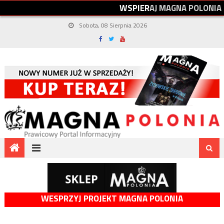
W
S
P
I
E
R
A
J
M
A
G
N
A
P
O
L
O
N
I
A
Sobota, 08 Sierpnia 2026
WESPRZYJ PROJEKT MAGNA POLONIA