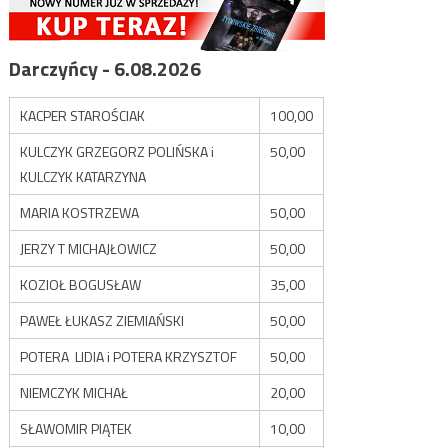
Darczyńcy - 6.08.2026
KACPER STAROŚCIAK
100,00
KULCZYK GRZEGORZ POLIŃSKA i
50,00
KULCZYK KATARZYNA
MARIA KOSTRZEWA
50,00
JERZY T MICHAJŁOWICZ
50,00
KOZIOŁ BOGUSŁAW
35,00
PAWEŁ ŁUKASZ ZIEMIAŃSKI
50,00
POTERA LIDIA i POTERA KRZYSZTOF
50,00
NIEMCZYK MICHAŁ
20,00
SŁAWOMIR PIĄTEK
10,00