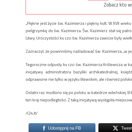
Zobacz kto w
„Piękne jest życie św. Kazimierza i piękny kult. W XVII wie
pielgrzymkę do św. Kazimierza. Św. Kazimierz stał się patro
Litwy. Uroczystości ku czci św. Kazimierza zawsze były wiel
Zaznaczył, że powinniśmy naśladować św. Kazimierza „w jego 
Tegoroczne odpusty ku czci św. Kazimierza Królewicza w kat
inicjatywy administratora bazyliki archikatedralnej, ks
odprawione nie tylko w języku litewskim, ale również polski
Ostatni raz modlono się po polsku w katedrze wileńskiej 8 l
ten kraj niepodległości. Z taką inicjatywą wystąpiła miejsc
/l24.lt/
Udostępnij na FB
Twee