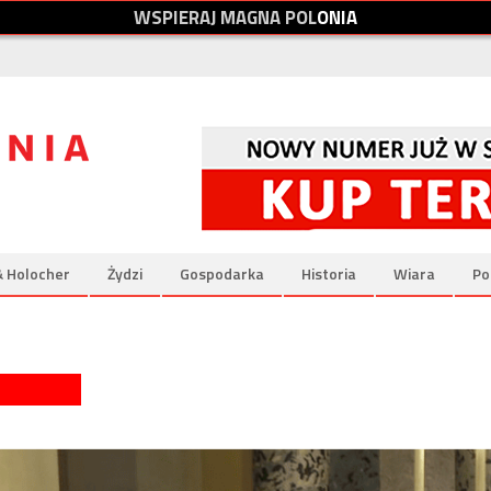
W
S
P
I
E
R
A
J
M
A
G
N
A
P
O
L
O
N
I
A
& Holocher
Żydzi
Gospodarka
Historia
Wiara
Po