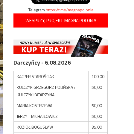
Telegram
https://t.me/magnapolonia
WESPRZYJ PROJEKT MAGNA POLONIA
Darczyńcy - 6.08.2026
KACPER STAROŚCIAK
100,00
KULCZYK GRZEGORZ POLIŃSKA i
50,00
KULCZYK KATARZYNA
MARIA KOSTRZEWA
50,00
JERZY T MICHAJŁOWICZ
50,00
KOZIOŁ BOGUSŁAW
35,00