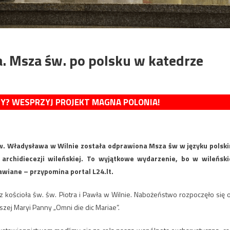
a. Msza św. po polsku w katedrze
MY? WESPRZYJ PROJEKT MAGNA POLONIA!
 św. Władysława w Wilnie została odprawiona Msza św w języku polsk
archidiecezji wileńskiej. To wyjątkowe wydarzenie, bo w wileński
awiane – przypomina portal L24.lt.
z kościoła św. św. Piotra i Pawła w Wilnie. Nabożeństwo rozpoczęło się 
zej Maryi Panny „Omni die dic Mariae”.