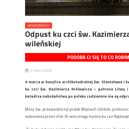
WIADOMOŚCI
Odpust ku czci św. Kazimierz
wileńskiej
PODOBA CI SIĘ TO CO ROBI
4 marca 2020
4 marca w bazylice archikatedralnej św. Stanisława i
ku czci św. Kazimierza Królewicza – patrona Litwy i 
katedrze nabożeństwa po polsku codziennie nie są odpr
Mszy św. przewodniczył prałat Wojciech Górlicki, proboszc
wykonania przez chór XI-wiecznego hymnu ku czci Najświęts