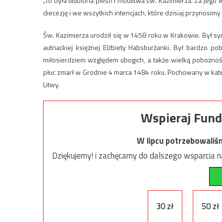
„To była ulubiona pieśń i modlitwa św. Kazimierza. Za jeg
diecezję i we wszytkich intencjach, które dzisiaj przynosimy
Św. Kazimierza urodził się w 1458 roku w Krakowie. Był syne
autriackiej księżnej Elżbiety Habsburżanki. Był bardzo p
miłosierdziem względem ubogich, a także wielką pobożnośc
płuc zmarł w Grodnie 4 marca 1484 roku. Pochowany w kate
Litwy.
Wspieraj Fund
W lipcu potrzebowaliś
Dziękujemy! i zachęcamy do dalszego wsparcia na
30 zł
50 zł