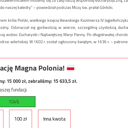
o wstawiennictwem modlimy się za całą naszą wspólnotę eucharystyczną, ca
 do naszej katedry” – powiedział podczas Mszy św. prałat Górlicki.
m króla Polski, wielkiego księcia litewskiego Kazimierza IV Jagiellończyka
obożny. Odznaczał się gorliwością w wierze, szczególną czystością ducha
ią wobec Eucharystii i Najświętszej Maryi Panny. Po długotrwałej chorob
drze wileńskiej. W 1602 r. został ogłoszony świętym, w 1636 r. – patron
ację Magna Polonia!
my:
15 000
zł, zebraliśmy:
15 633,5
zł.
szej fundacji.
104%
100 zł
Inna kwota