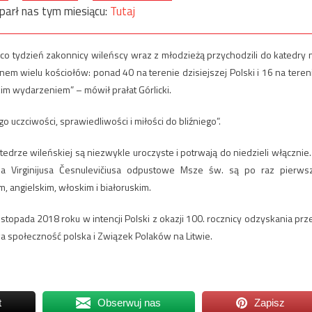
parł nas tym miesiącu:
Tutaj
ku co tydzień zakonnicy wileńscy wraz z młodzieżą przychodzili do katedry 
nem wielu kościołów: ponad 40 na terenie dzisiejszej Polski i 16 na teren
kim wydarzeniem” – mówił prałat Górlicki.
uczciwości, sprawiedliwości i miłości do bliźniego”.
edrze wileńskiej są niezwykle uroczyste i potrwają do niedzieli włącznie.
iędza Virginijusa Česnulevičiusa odpustowe Msze św. są po raz pierws
m, angielskim, włoskim i białoruskim.
istopada 2018 roku w intencji Polski z okazji 100. rocznicy odzyskania prz
owa społeczność polska i Związek Polaków na Litwie.
t
Obserwuj nas
Zapisz