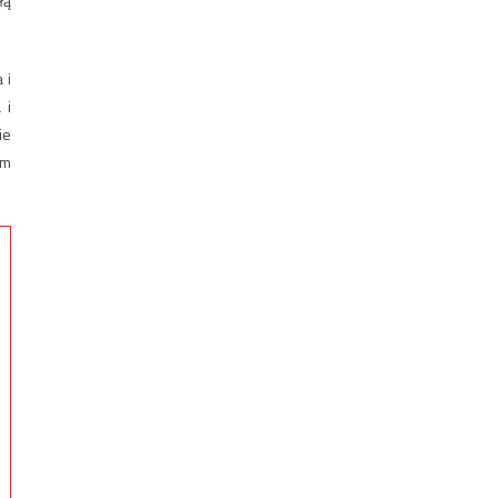
łą
 i
 i
ie
em