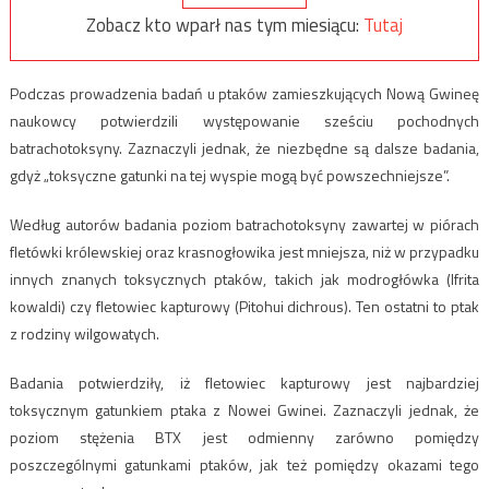
Zobacz kto wparł nas tym miesiącu:
Tutaj
Podczas prowadzenia badań u ptaków zamieszkujących Nową Gwineę
naukowcy potwierdzili występowanie sześciu pochodnych
batrachotoksyny. Zaznaczyli jednak, że niezbędne są dalsze badania,
gdyż „toksyczne gatunki na tej wyspie mogą być powszechniejsze”.
Według autorów badania poziom batrachotoksyny zawartej w piórach
fletówki królewskiej oraz krasnogłowika jest mniejsza, niż w przypadku
innych znanych toksycznych ptaków, takich jak modrogłówka (Ifrita
kowaldi) czy fletowiec kapturowy (Pitohui dichrous). Ten ostatni to ptak
z rodziny wilgowatych.
Badania potwierdziły, iż fletowiec kapturowy jest najbardziej
toksycznym gatunkiem ptaka z Nowei Gwinei. Zaznaczyli jednak, że
poziom stężenia BTX jest odmienny zarówno pomiędzy
poszczególnymi gatunkami ptaków, jak też pomiędzy okazami tego