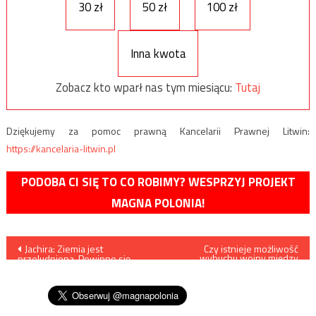
30 zł
50 zł
100 zł
Inna kwota
Zobacz kto wparł nas tym miesiącu:
Tutaj
Dziękujemy za pomoc prawną Kancelarii Prawnej Litwin:
https://kancelaria-litwin.pl
PODOBA CI SIĘ TO CO ROBIMY? WESPRZYJ PROJEKT
MAGNA POLONIA!
Nawigacja
Jachira: Ziemia jest
Czy istnieje możliwość
wybuchu wojny między
przeludniona. Powinno się
Iranem a Azerbejdżanem?
wpisu
zachęcać do ograniczenia
prokreacji