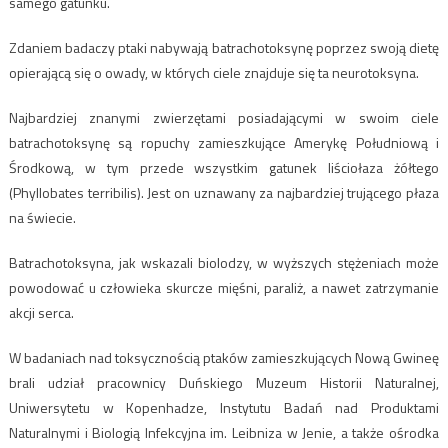
samego gatunku.
Zdaniem badaczy ptaki nabywają batrachotoksynę poprzez swoją dietę
opierającą się o owady, w których ciele znajduje się ta neurotoksyna.
Najbardziej znanymi zwierzętami posiadającymi w swoim ciele
batrachotoksynę są ropuchy zamieszkujące Amerykę Południową i
Środkową, w tym przede wszystkim gatunek liściołaza żółtego
(Phyllobates terribilis). Jest on uznawany za najbardziej trującego płaza
na świecie.
Batrachotoksyna, jak wskazali biolodzy, w wyższych stężeniach może
powodować u człowieka skurcze mięśni, paraliż, a nawet zatrzymanie
akcji serca.
W badaniach nad toksycznością ptaków zamieszkujących Nową Gwineę
brali udział pracownicy Duńskiego Muzeum Historii Naturalnej,
Uniwersytetu w Kopenhadze, Instytutu Badań nad Produktami
Naturalnymi i Biologią Infekcyjna im. Leibniza w Jenie, a także ośrodka