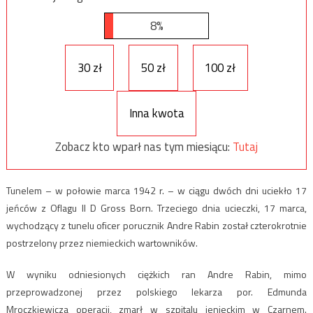
8%
30 zł
50 zł
100 zł
Inna kwota
Zobacz kto wparł nas tym miesiącu:
Tutaj
Tunelem – w połowie marca 1942 r. – w ciągu dwóch dni uciekło 17
jeńców z Oflagu II D Gross Born. Trzeciego dnia ucieczki, 17 marca,
wychodzący z tunelu oficer porucznik Andre Rabin został czterokrotnie
postrzelony przez niemieckich wartowników.
W wyniku odniesionych ciężkich ran Andre Rabin, mimo
przeprowadzonej przez polskiego lekarza por. Edmunda
Mroczkiewicza operacji, zmarł w szpitalu jenieckim w Czarnem.