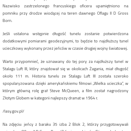
Nazwisko zastrzelonego francuskiego oficera upamiętniono na
pomniku przy drodze wiodącej na teren dawnego Oflagu II D Gross
Born.
Jeśli ustalona wstępnie długość tunelu zostanie potwierdzona
dodatkowymi pomiarami geodezyjnymi, to będzie to najdłuższy tunel
ucieczkowy wykonany przez jeńców w czasie drugiej wojny światowej.
Warto przypomnieć, że uznawany do tej pory za najdłuższy tunel w
Stalagu Luft III, który znajdował się w okolicach Żagania, miał długość
około 111 m. Historia tunelu ze Stalagu Luft III została szeroko
spopularyzowana dzięki amerykańskiemu filmowi „Wielka ucieczka”, w
którym główną rolę grał Steve McQueen, a film został nagrodzony
Złotym Globem w kategorii najlepszy dramat w 1964 r.
/lasy.gov.pl/
Na zdjęciu: jeńcy z baraku 35 izba 2 Blok 2, którzy przygotowywali