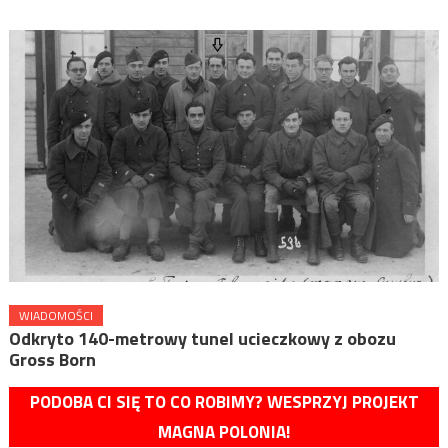
WIADOMOŚCI
Odkryto 140-metrowy tunel ucieczkowy z obozu
Gross Born
PODOBA CI SIĘ TO CO ROBIMY? WESPRZYJ PROJEKT
MAGNA POLONIA!