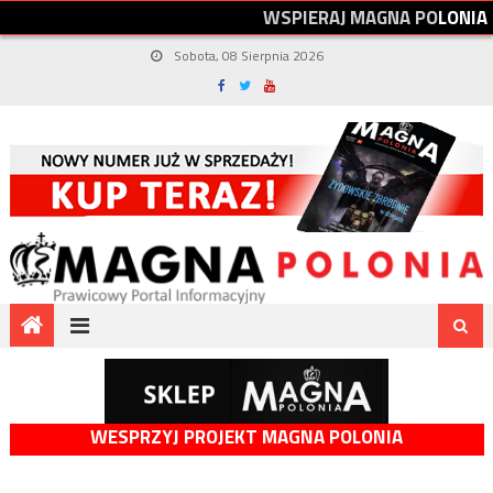
W
S
P
I
E
R
A
J
M
A
G
N
A
P
O
L
O
N
I
A
Sobota, 08 Sierpnia 2026
WESPRZYJ PROJEKT MAGNA POLONIA