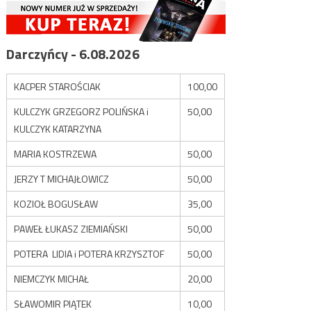
Darczyńcy - 6.08.2026
KACPER STAROŚCIAK
100,00
KULCZYK GRZEGORZ POLIŃSKA i
50,00
KULCZYK KATARZYNA
MARIA KOSTRZEWA
50,00
JERZY T MICHAJŁOWICZ
50,00
KOZIOŁ BOGUSŁAW
35,00
PAWEŁ ŁUKASZ ZIEMIAŃSKI
50,00
POTERA LIDIA i POTERA KRZYSZTOF
50,00
NIEMCZYK MICHAŁ
20,00
SŁAWOMIR PIĄTEK
10,00