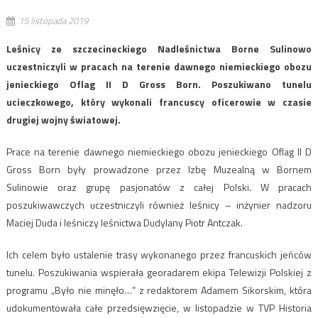
15 listopada 2019
Leśnicy ze szczecineckiego Nadleśnictwa Borne Sulinowo
uczestniczyli w pracach na terenie dawnego niemieckiego obozu
jenieckiego Oflag II D Gross Born. Poszukiwano tunelu
ucieczkowego, który wykonali francuscy oficerowie w czasie
drugiej wojny światowej.
Prace na terenie dawnego niemieckiego obozu jenieckiego Oflag II D
Gross Born były prowadzone przez Izbę Muzealną w Bornem
Sulinowie oraz grupę pasjonatów z całej Polski. W pracach
poszukiwawczych uczestniczyli również leśnicy – inżynier nadzoru
Maciej Duda i leśniczy leśnictwa Dudylany Piotr Antczak.
Ich celem było ustalenie trasy wykonanego przez francuskich jeńców
tunelu. Poszukiwania wspierała georadarem ekipa Telewizji Polskiej z
programu „Było nie minęło…” z redaktorem Adamem Sikorskim, która
udokumentowała całe przedsięwzięcie, w listopadzie w TVP Historia