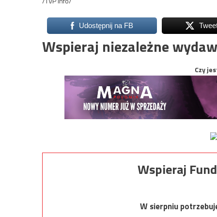
/TVP Info/
Udostępnij na FB
Twee
Wspieraj niezależne wydaw
Czy jes
Wspieraj Fund
W sierpniu potrzebu