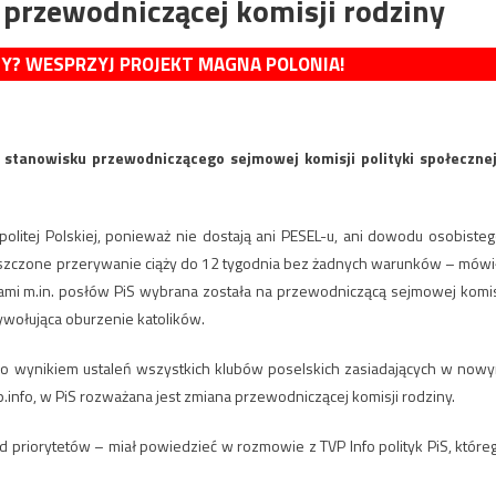
 przewodniczącej komisji rodziny
MY? WESPRZYJ PROJEKT MAGNA POLONIA!
 stanowisku przewodniczącego sejmowej komisji polityki społecznej
litej Polskiej, ponieważ nie dostają ani PESEL-u, ani dowodu osobisteg
uszczone przerywanie ciąży do 12 tygodnia bez żadnych warunków – mówi
sami m.in. posłów PiS wybrana została na przewodniczącą sejmowej komis
wywołująca oburzenie katolików.
ło wynikiem ustaleń wszystkich klubów poselskich zasiadających w now
vp.info, w PiS rozważana jest zmiana przewodniczącej komisji rodziny.
ód priorytetów – miał powiedzieć w rozmowie z TVP Info polityk PiS, które