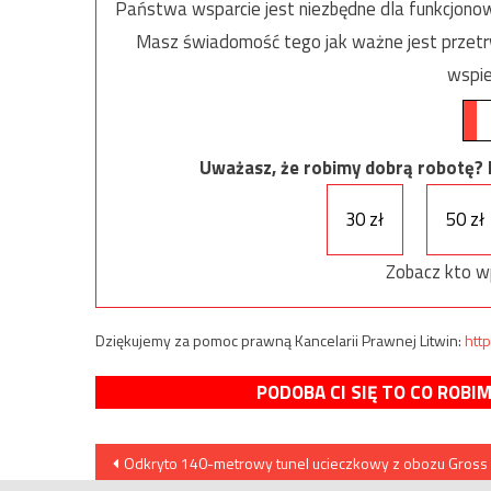
Państwa wsparcie jest niezbędne dla funkcjonow
Masz świadomość tego jak ważne jest przetrw
wspie
Uważasz, że robimy dobrą robotę? Ni
30 zł
50 zł
Zobacz kto w
Dziękujemy za pomoc prawną Kancelarii Prawnej Litwin:
http
PODOBA CI SIĘ TO CO ROBI
Nawigacja
Odkryto 140-metrowy tunel ucieczkowy z obozu Gross