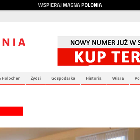
W
S
P
I
E
R
A
J
M
A
G
N
A
P
O
L
O
N
I
A
& Holocher
Żydzi
Gospodarka
Historia
Wiara
Po