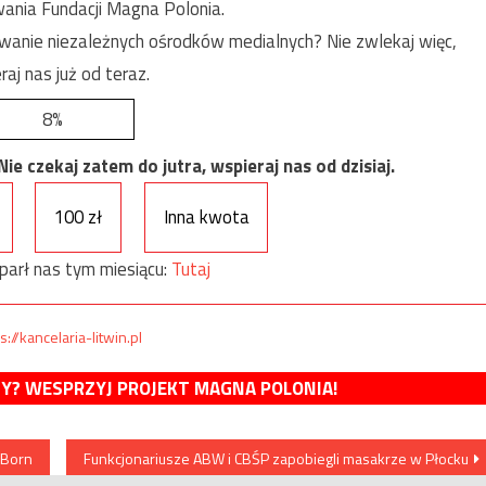
ania Fundacji Magna Polonia.
anie niezależnych ośrodków medialnych? Nie zwlekaj więc,
raj nas już od teraz.
8%
e czekaj zatem do jutra, wspieraj nas od dzisiaj.
100 zł
Inna kwota
parł nas tym miesiącu:
Tutaj
s://kancelaria-litwin.pl
MY? WESPRZYJ PROJEKT MAGNA POLONIA!
 Born
Funkcjonariusze ABW i CBŚP zapobiegli masakrze w Płocku