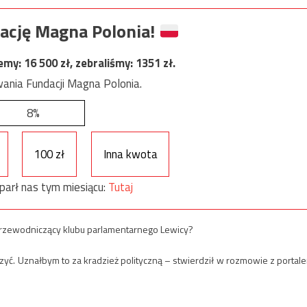
ację Magna Polonia!
jemy:
16 500
zł, zebraliśmy:
1351
zł.
ania Fundacji Magna Polonia.
8%
100 zł
Inna kwota
parł nas tym miesiącu:
Tutaj
przewodniczący klubu parlamentarnego Lewicy?
czyć. Uznałbym to za kradzież polityczną – stwierdził w rozmowie z portal