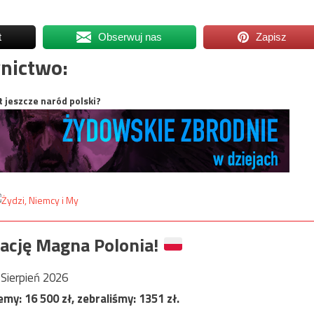
t
Obserwuj nas
Zapisz
nictwo:
t jeszcze naród polski?
ację Magna Polonia!
Sierpień 2026
jemy:
16 500
zł, zebraliśmy:
1351
zł.