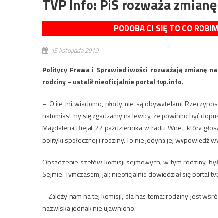
TVP Info: PiS rozważa zmianę
PODOBA CI SIĘ TO CO ROBI
15 listopada 2019
Politycy Prawa i Sprawiedliwości rozważają zmianę na
rodziny – ustalił nieoficjalnie portal tvp.info.
– O ile mi wiadomo, płody nie są obywatelami Rzeczypospo
natomiast my się zgadzamy na lewicy, że powinno być dop
Magdalena Biejat 22 października w radiu Wnet, która gło
polityki społecznej i rodziny. To nie jedyna jej wypowiedź 
Obsadzenie szefów komisji sejmowych, w tym rodziny, by
Sejmie. Tymczasem, jak nieoficjalnie dowiedział się portal t
– Zależy nam na tej komisji, dla nas temat rodziny jest wśr
nazwiska jednak nie ujawniono.