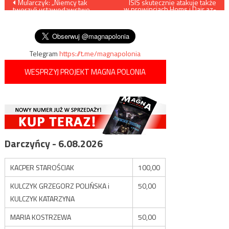
Nawigacja
Mularczyk: „Niemcy tak
ISIS skutecznie atakuje także
w prowincjach Homs i Dajr az-
tworzyli ustawodawstwo,
Zaur
wpisu
żeby nie płacić Polakom
odszkodowań”
Telegram
https://t.me/magnapolonia
WESPRZYJ PROJEKT MAGNA POLONIA
Darczyńcy - 6.08.2026
KACPER STAROŚCIAK
100,00
KULCZYK GRZEGORZ POLIŃSKA i
50,00
KULCZYK KATARZYNA
MARIA KOSTRZEWA
50,00