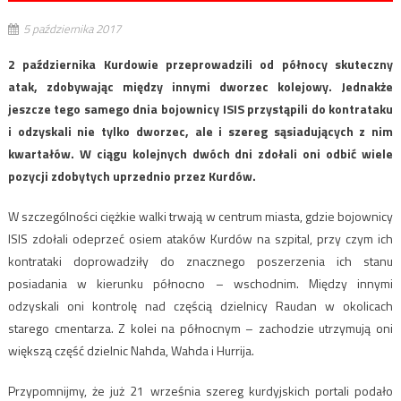
5 października 2017
2 października Kurdowie przeprowadzili od północy skuteczny
atak, zdobywając między innymi dworzec kolejowy. Jednakże
jeszcze tego samego dnia bojownicy ISIS przystąpili do kontrataku
i odzyskali nie tylko dworzec, ale i szereg sąsiadujących z nim
kwartałów. W ciągu kolejnych dwóch dni zdołali oni odbić wiele
pozycji zdobytych uprzednio przez Kurdów.
W szczególności ciężkie walki trwają w centrum miasta, gdzie bojownicy
ISIS zdołali odeprzeć osiem ataków Kurdów na szpital, przy czym ich
kontrataki doprowadziły do znacznego poszerzenia ich stanu
posiadania w kierunku północno – wschodnim. Między innymi
odzyskali oni kontrolę nad częścią dzielnicy Raudan w okolicach
starego cmentarza. Z kolei na północnym – zachodzie utrzymują oni
większą część dzielnic Nahda, Wahda i Hurrija.
Przypomnijmy, że już 21 września szereg kurdyjskich portali podało