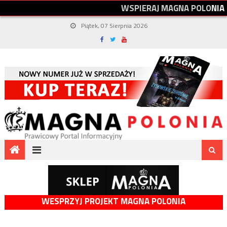
W
S
P
I
E
R
A
J
M
A
G
N
A
P
O
L
O
N
I
A
Piątek, 07 Sierpnia 2026
WESPRZYJ PROJEKT MAGNA POLONIA