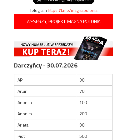
Telegram
https://t.me/magnapolonia
WESPRZYJ PROJEKT MAGNA POLONIA
Darczyńcy - 30.07.2026
AP
30
Artur
70
Anonim
100
Anonim
200
Arleta
90
Piotr
500