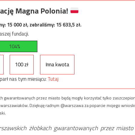
ację Magna Polonia!
my:
15 000
zł, zebraliśmy:
15 633,5
zł.
szej fundacji.
104%
100 zł
Inna kwota
parł nas tym miesiącu:
Tutaj
ch gwarantowanych przez miasto będą mogły korzystać tylko zaszczepio
ch warszawiaków. Dziękuję radnym @warszawa za poparcie mojego wniosk
ki.
arszawskich żłobkach gwarantowanych przez miasto