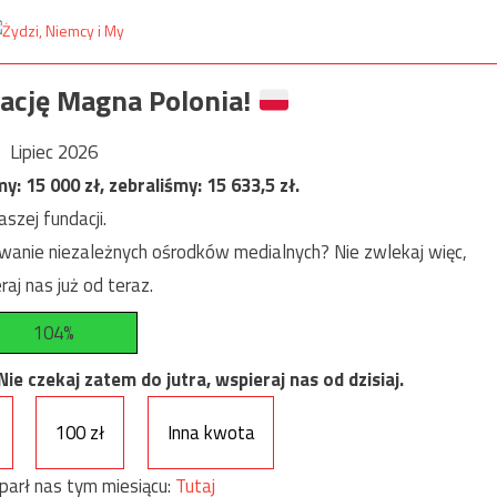
ację Magna Polonia!
Lipiec 2026
my:
15 000
zł, zebraliśmy:
15 633,5
zł.
szej fundacji.
anie niezależnych ośrodków medialnych? Nie zwlekaj więc,
raj nas już od teraz.
104%
e czekaj zatem do jutra, wspieraj nas od dzisiaj.
100 zł
Inna kwota
parł nas tym miesiącu:
Tutaj