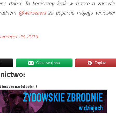
one dzieci. To konieczny krok w trosce o zdrowie
ę radnym
@warszawa
za poparcie mojego wniosku!
vember 28, 2019
t
Obserwuj nas
Zapisz
nictwo:
t jeszcze naród polski?