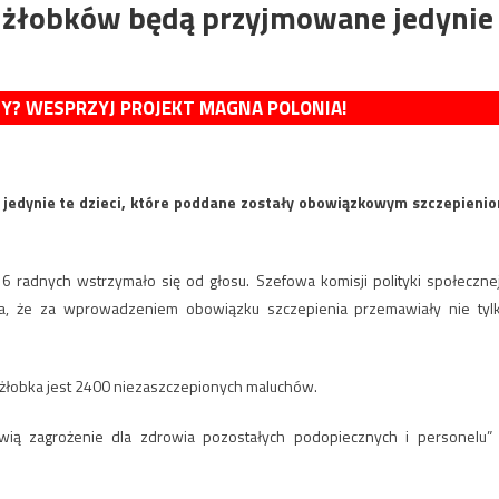
h żłobków będą przyjmowane jedynie
MY? WESPRZYJ PROJEKT MAGNA POLONIA!
jedynie te dzieci, które poddane zostały obowiązkowym szczepieni
6 radnych wstrzymało się od głosu. Szefowa komisji polityki społecznej
ła, że za wprowadzeniem obowiązku szczepienia przemawiały nie tyl
o żłobka jest 2400 niezaszczepionych maluchów.
ią zagrożenie dla zdrowia pozostałych podopiecznych i personelu”