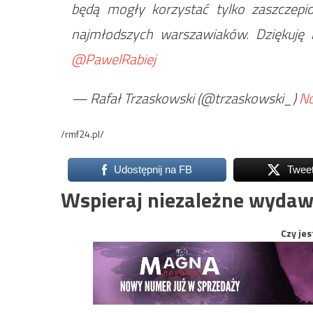
będą mogły korzystać tylko zaszczepi
najmłodszych warszawiaków. Dziękuj
@PawelRabiej
— Rafał Trzaskowski (@trzaskowski_)
No
/rmf24.pl/
Udostępnij na FB
Twee
Wspieraj niezależne wydaw
Czy jes