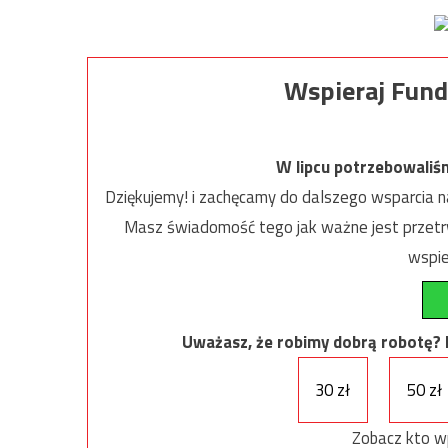
Wspieraj Fund
W lipcu potrzebowaliś
Dziękujemy! i zachęcamy do dalszego wsparcia na
Masz świadomość tego jak ważne jest przetrw
wspie
Uważasz, że robimy dobrą robotę? Ni
30 zł
50 zł
Zobacz kto w