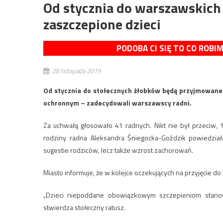
Od stycznia do warszawskic
zaszczepione dzieci
PODOBA CI SIĘ TO CO ROBI
28 listopada 2019
Od stycznia do stołecznych żłobków będą przyjmowane 
ochronnym – zadecydowali warszawscy radni.
Za uchwałą głosowało 41 radnych. Nikt nie był przeciw, 1
rodziny radna Aleksandra Śniegocka-Goździk powiedzia
sugestie rodziców, lecz także wzrost zachorowań.
Miasto informuje, że w kolejce oczekujących na przyjęcie d
„Dzieci niepoddane obowiązkowym szczepieniom stanow
stwierdza stołeczny ratusz.