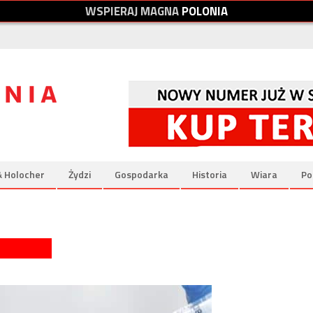
W
S
P
I
E
R
A
J
M
A
G
N
A
P
O
L
O
N
I
A
& Holocher
Żydzi
Gospodarka
Historia
Wiara
Po