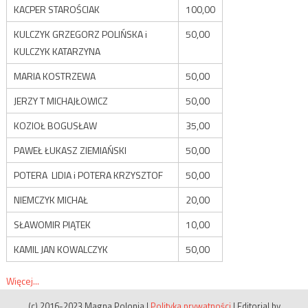
KACPER STAROŚCIAK
100,00
KULCZYK GRZEGORZ POLIŃSKA i
50,00
KULCZYK KATARZYNA
MARIA KOSTRZEWA
50,00
JERZY T MICHAJŁOWICZ
50,00
KOZIOŁ BOGUSŁAW
35,00
PAWEŁ ŁUKASZ ZIEMIAŃSKI
50,00
POTERA LIDIA i POTERA KRZYSZTOF
50,00
NIEMCZYK MICHAŁ
20,00
SŁAWOMIR PIĄTEK
10,00
KAMIL JAN KOWALCZYK
50,00
Więcej...
(c) 2016-2023 Magna Polonia
|
Polityka prywatności
|
Editorial by