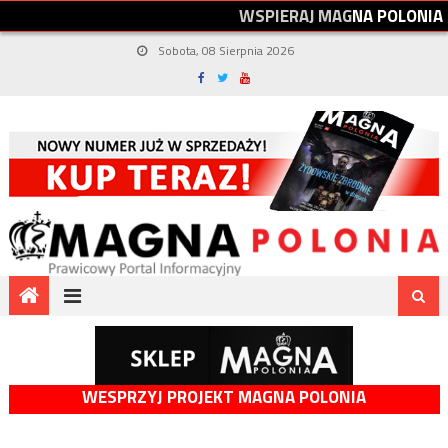
W
S
P
I
E
R
A
J
M
A
G
N
A
P
O
L
O
N
I
A
Sobota, 08 Sierpnia 2026
WESPRZYJ PROJEKT MAGNA POLONIA