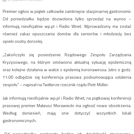
Premier ogłosi w piątek całkowite zamknięcie stacjonarnej gastronomii.
Od poniedziałku będzie dozwolona tylko sprzedaż na wynos –
informują nieoficjalnie wp.pl i Radio Wnet. Wprowadzony ma zostać
również zakaz opuszczania domów dla seniorów i młodzieży bez
opieki osoby dorosłej.
„Zakończyło się posiedzenie Rządowego Zespołu Zarządzania
Kryzysowego, na którym omówiono aktualną sytuację epidemiczną
oraz kolejne działania w walce z epidemią koronawirusa. Jutro o godz.
11:00 odbędzie się konferencja prasowa podsumowująca ustalenia
zespołu” – napisał na Twitterze rzecznik rządu Piotr Müller.
Jak informują nieoficjalnie wp.pl i Radio Wnet, na piątkowej konferencji
prasowej premier Mateusz Morawiecki ma ogłosić nowe obostrzenia.
Według doniesień, mają one dotyczyć wszystkich lokali
gastronomicznych.
„Od poniedziałku zamknięta będzie ich działalność stacjonarna.