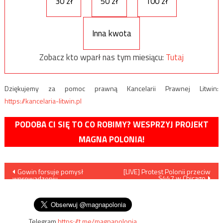
30 zł
50 zł
100 zł
Inna kwota
Zobacz kto wparł nas tym miesiącu:
Tutaj
Dziękujemy za pomoc prawną Kancelarii Prawnej Litwin:
https://kancelaria-litwin.pl
PODOBA CI SIĘ TO CO ROBIMY? WESPRZYJ PROJEKT
MAGNA POLONIA!
Nawigacja
Gowin forsuje pomysł
[LIVE] Protest Polonii przeciw
S447 w Chicago
wprowadzeniu
wpisu
„europejskiego” rozdziału do
konstytucji
Telegram
https://t.me/magnapolonia