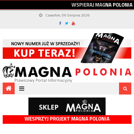
W
S
P
I
E
R
A
J
M
A
G
N
A
P
O
L
O
N
I
A
Czwartek, 06 Sierpnia 2026
WESPRZYJ PROJEKT MAGNA POLONIA