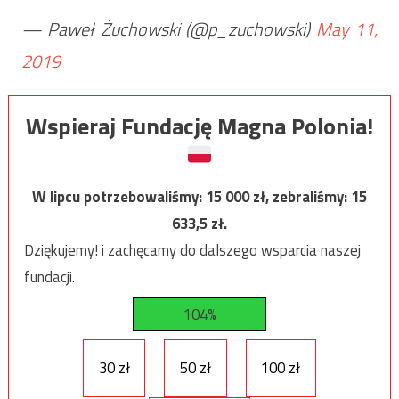
— Paweł Żuchowski (@p_zuchowski)
May 11,
2019
Wspieraj Fundację Magna Polonia!
W lipcu potrzebowaliśmy:
15 000
zł, zebraliśmy:
15
633,5
zł.
Dziękujemy! i zachęcamy do dalszego wsparcia naszej
fundacji.
104%
30 zł
50 zł
100 zł