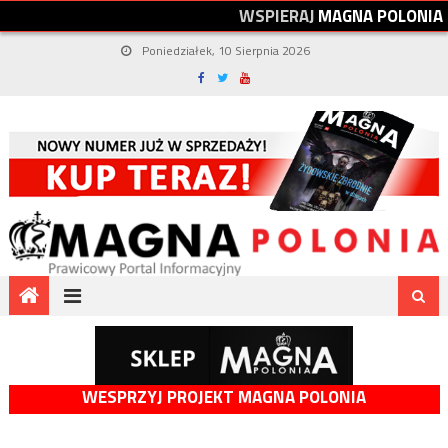
W
S
P
I
E
R
A
J
M
A
G
N
A
P
O
L
O
N
I
A
Poniedziałek, 10 Sierpnia 2026
WESPRZYJ PROJEKT MAGNA POLONIA