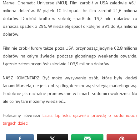
Marvel Cinematic Universe (MCU). Film zarobił w USA zaledwie 46,1
miliona dolarów. W piątek 10 listopada br. film zarobił 21,6 miliona
dolarów. Dochód brutto w sobotę spadł do 15,2 mln dolarów, co
oznacza spadek o 29%. W niedzielę spadł o kolejne 39% do 9,2 miliona
dolarów.
Film nie zrobił furory także poza USA, przynosząc jedynie 62,8 miliona
dolarów na całym świecie podczas globalnego weekendu otwarcia.
Łącznie zatem przyniósł zaledwie 108,9 miliona dolarów.
NASZ KOMENTARZ: Być może wyzywanie osób, które były kiedyś
fanami Marvela, nie jest dobrą długoterminową strategią marketingową.
Podobnie jak nachalne promowanie w filmach sodomii i wokeizmu. No
ale co my tam możemy wiedzieć…
Polecamy również:
Laura Lipińska ujawniła prawdę o sodomickich
targach dzieci