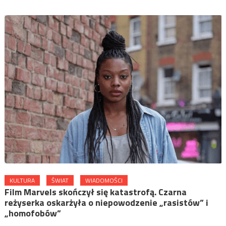
KULTURA
ŚWIAT
WIADOMOŚCI
Film Marvels skończył się katastrofą. Czarna
reżyserka oskarżyła o niepowodzenie „rasistów” i
„homofobów”