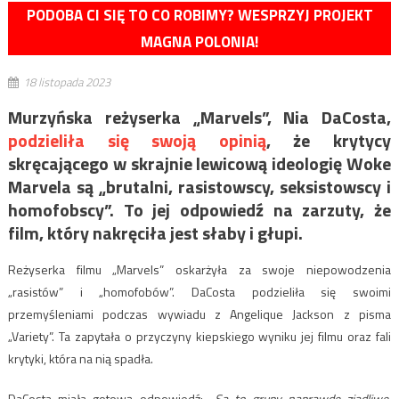
PODOBA CI SIĘ TO CO ROBIMY? WESPRZYJ PROJEKT
MAGNA POLONIA!
18 listopada 2023
Murzyńska reżyserka „Marvels”, Nia DaCosta,
podzieliła się swoją opinią
, że krytycy
skręcającego w skrajnie lewicową ideologię Woke
Marvela są „brutalni, rasistowscy, seksistowscy i
homofobscy”. To jej odpowiedź na zarzuty, że
film, który nakręciła jest słaby i głupi.
Reżyserka filmu „Marvels” oskarżyła za swoje niepowodzenia
„rasistów” i „homofobów”. DaCosta podzieliła się swoimi
przemyśleniami podczas wywiadu z Angelique Jackson z pisma
„Variety”. Ta zapytała o przyczyny kiepskiego wyniku jej filmu oraz fali
krytyki, która na nią spadła.
DaCosta miała gotową odpowiedź:
-Są to grupy naprawdę zjadliwe,