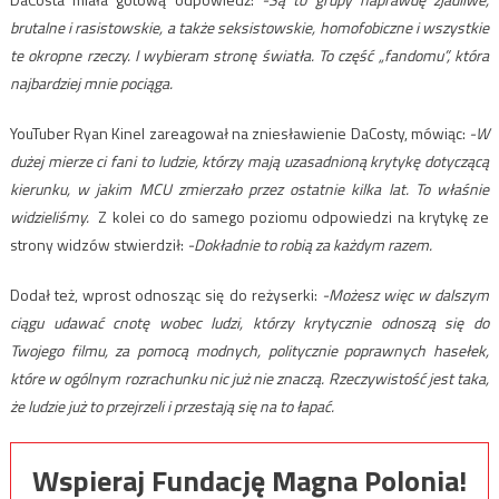
brutalne i rasistowskie, a także seksistowskie, homofobiczne i wszystkie
te okropne rzeczy. I wybieram stronę światła. To część „fandomu”, która
najbardziej mnie pociąga.
YouTuber Ryan Kinel zareagował na zniesławienie DaCosty, mówiąc:
-W
dużej mierze ci fani to ludzie, którzy mają uzasadnioną krytykę dotyczącą
kierunku, w jakim MCU zmierzało przez ostatnie kilka lat. To właśnie
widzieliśmy.
Z kolei co do samego poziomu odpowiedzi na krytykę ze
strony widzów stwierdził:
-Dokładnie to robią za każdym razem.
Dodał też, wprost odnosząc się do reżyserki:
-Możesz więc w dalszym
ciągu udawać cnotę wobec ludzi, którzy krytycznie odnoszą się do
Twojego filmu, za pomocą modnych, politycznie poprawnych hasełek,
które w ogólnym rozrachunku nic już nie znaczą. Rzeczywistość jest taka,
że ludzie już to przejrzeli i przestają się na to łapać.
Wspieraj Fundację Magna Polonia!