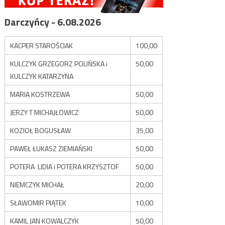
Darczyńcy - 6.08.2026
KACPER STAROŚCIAK
100,00
KULCZYK GRZEGORZ POLIŃSKA i
50,00
KULCZYK KATARZYNA
MARIA KOSTRZEWA
50,00
JERZY T MICHAJŁOWICZ
50,00
KOZIOŁ BOGUSŁAW
35,00
PAWEŁ ŁUKASZ ZIEMIAŃSKI
50,00
POTERA LIDIA i POTERA KRZYSZTOF
50,00
NIEMCZYK MICHAŁ
20,00
SŁAWOMIR PIĄTEK
10,00
KAMIL JAN KOWALCZYK
50,00