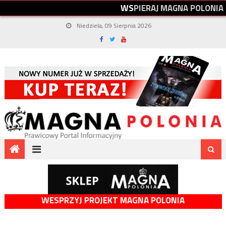
W
S
P
I
E
R
A
J
M
A
G
N
A
P
O
L
O
N
I
A
Niedziela, 09 Sierpnia 2026
WESPRZYJ PROJEKT MAGNA POLONIA