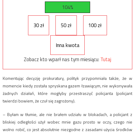
104%
30 zł
50 zł
100 zł
Inna kwota
Zobacz kto wparł nas tym miesiącu:
Tutaj
Komentując decyzję prokuratury, polityk przypomniała także, że w
momencie kiedy została spryskana gazem łzawiącym, nie wykonywała
żadnych działań, które mogłyby przestraszyć policjanta (policjant
twierdzi bowiem, że czuł się zagrożony).
– Byłam w tłumie, ale nie brałem udziału w blokadach, a policjant z
bliskiej odległości użył wobec mnie gazu prosto w oczy, czego nie
wolno robić, co jest absolutnie niezgodne z zasadami użycia środków