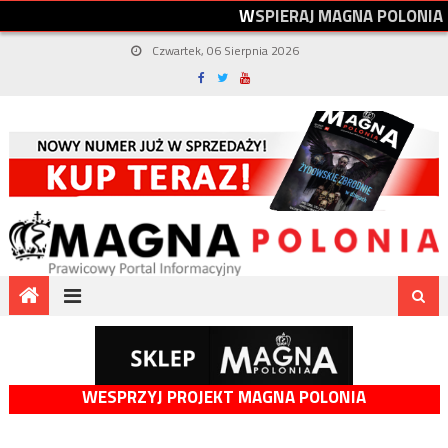
W
S
P
I
E
R
A
J
M
A
G
N
A
P
O
L
O
N
I
A
Czwartek, 06 Sierpnia 2026
WESPRZYJ PROJEKT MAGNA POLONIA