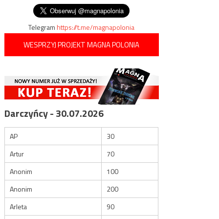
Telegram
https://t.me/magnapolonia
WESPRZYJ PROJEKT MAGNA POLONIA
Darczyńcy - 30.07.2026
AP
30
Artur
70
Anonim
100
Anonim
200
Arleta
90