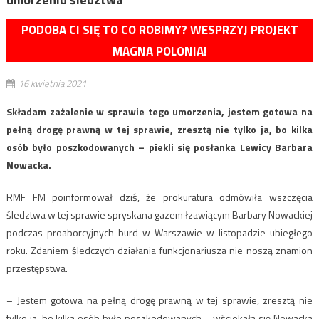
PODOBA CI SIĘ TO CO ROBIMY? WESPRZYJ PROJEKT
MAGNA POLONIA!
16 kwietnia 2021
Składam zażalenie w sprawie tego umorzenia, jestem gotowa na
pełną drogę prawną w tej sprawie, zresztą nie tylko ja, bo kilka
osób było poszkodowanych – piekli się posłanka Lewicy Barbara
Nowacka.
RMF FM poinformował dziś, że prokuratura odmówiła wszczęcia
śledztwa w tej sprawie spryskana gazem łzawiącym Barbary Nowackiej
podczas proaborcyjnych burd w Warszawie w listopadzie ubiegłego
roku. Zdaniem śledczych działania funkcjonariusza nie noszą znamion
przestępstwa.
– Jestem gotowa na pełną drogę prawną w tej sprawie, zresztą nie
tylko ja, bo kilka osób było poszkodowanych – wściekała się Nowacka