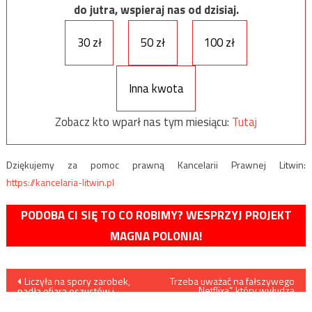
do jutra, wspieraj nas od dzisiaj.
30 zł
50 zł
100 zł
Inna kwota
Zobacz kto wparł nas tym miesiącu:
Tutaj
Dziękujemy za pomoc prawną Kancelarii Prawnej Litwin:
https://kancelaria-litwin.pl
PODOBA CI SIĘ TO CO ROBIMY? WESPRZYJ PROJEKT
MAGNA POLONIA!
Nawigacja
Liczyła na spory zarobek,
Trzeba uważać na fałszywego
„Netflixa”, który wyłudza
padła ofiarą oszustów i
dane
wpisu
straciła blisko 57 tysięcy
złotych