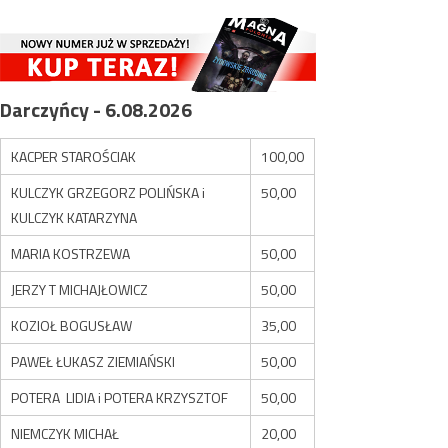
Darczyńcy - 6.08.2026
KACPER STAROŚCIAK
100,00
KULCZYK GRZEGORZ POLIŃSKA i
50,00
KULCZYK KATARZYNA
MARIA KOSTRZEWA
50,00
JERZY T MICHAJŁOWICZ
50,00
KOZIOŁ BOGUSŁAW
35,00
PAWEŁ ŁUKASZ ZIEMIAŃSKI
50,00
POTERA LIDIA i POTERA KRZYSZTOF
50,00
NIEMCZYK MICHAŁ
20,00