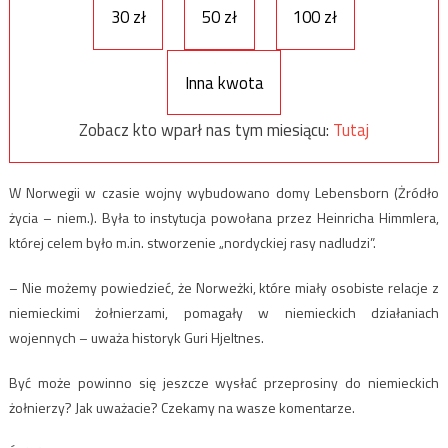
30 zł
50 zł
100 zł
Inna kwota
Zobacz kto wparł nas tym miesiącu:
Tutaj
W Norwegii w czasie wojny wybudowano domy Lebensborn (Żródło
życia – niem.). Była to instytucja powołana przez Heinricha Himmlera,
której celem było m.in. stworzenie „nordyckiej rasy nadludzi”.
– Nie możemy powiedzieć, że Norweżki, które miały osobiste relacje z
niemieckimi żołnierzami, pomagały w niemieckich działaniach
wojennych – uważa historyk Guri Hjeltnes.
Być może powinno się jeszcze wysłać przeprosiny do niemieckich
żołnierzy? Jak uważacie? Czekamy na wasze komentarze.