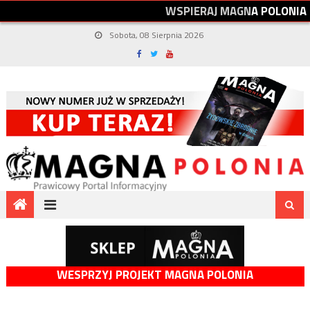
W
S
P
I
E
R
A
J
M
A
G
N
A
P
O
L
O
N
I
A
Sobota, 08 Sierpnia 2026
WESPRZYJ PROJEKT MAGNA POLONIA