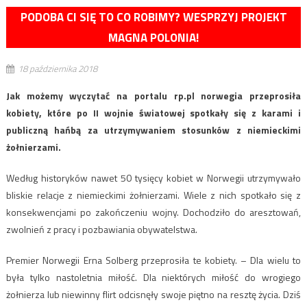
PODOBA CI SIĘ TO CO ROBIMY? WESPRZYJ PROJEKT
MAGNA POLONIA!
18 października 2018
Jak możemy wyczytać na portalu rp.pl norwegia przeprosiła
kobiety, które po II wojnie światowej spotkały się z karami i
publiczną hańbą za utrzymywaniem stosunków z niemieckimi
żołnierzami.
Według historyków nawet 50 tysięcy kobiet w Norwegii utrzymywało
bliskie relacje z niemieckimi żołnierzami. Wiele z nich spotkało się z
konsekwencjami po zakończeniu wojny. Dochodziło do aresztowań,
zwolnień z pracy i pozbawiania obywatelstwa.
Premier Norwegii Erna Solberg przeprosiła te kobiety. – Dla wielu to
była tylko nastoletnia miłość. Dla niektórych miłość do wrogiego
żołnierza lub niewinny flirt odcisnęły swoje piętno na resztę życia. Dziś