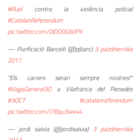
#Rubí
contra la violència policial
#CatalanReferendum
pic.twitter.com/0lDO0Gb0PX
— Purificació Barceló (@pjbarc)
3 października
2017
"Els carrers seran sempre nostres!"
#VagaGeneral3O
a Vilafranca del Penedès
#3OCT
#catalanreferendum
pic.twitter.com/J7Bqu3wx44
— jordi salvia (@jordisalvia)
3 października