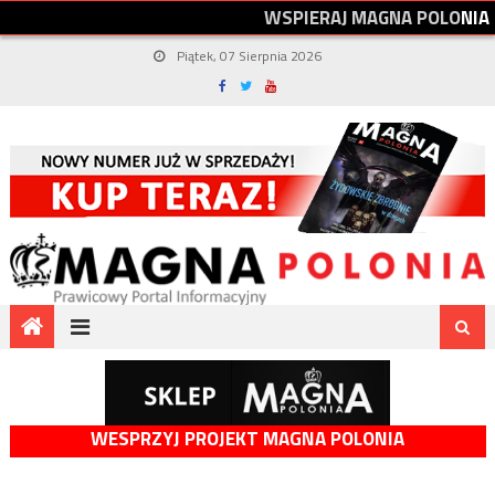
W
S
P
I
E
R
A
J
M
A
G
N
A
P
O
L
O
N
I
A
Piątek, 07 Sierpnia 2026
WESPRZYJ PROJEKT MAGNA POLONIA