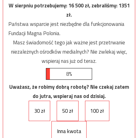
W sierpniu potrzebujemy:
16 500
zł, zebraliśmy:
1351
zł.
Państwa wsparcie jest niezbędne dla funkcjonowania
Fundacji Magna Polonia.
Masz świadomość tego jak ważne jest przetrwanie
niezależnych ośrodków medialnych? Nie zwlekaj więc,
wspieraj nas już od teraz.
8%
Uważasz, że robimy dobrą robotę? Nie czekaj zatem
do jutra, wspieraj nas od dzisiaj.
30 zł
50 zł
100 zł
Inna kwota