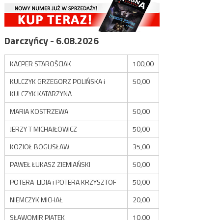
Darczyńcy - 6.08.2026
KACPER STAROŚCIAK
100,00
KULCZYK GRZEGORZ POLIŃSKA i
50,00
KULCZYK KATARZYNA
MARIA KOSTRZEWA
50,00
JERZY T MICHAJŁOWICZ
50,00
KOZIOŁ BOGUSŁAW
35,00
PAWEŁ ŁUKASZ ZIEMIAŃSKI
50,00
POTERA LIDIA i POTERA KRZYSZTOF
50,00
NIEMCZYK MICHAŁ
20,00
SŁAWOMIR PIĄTEK
10,00